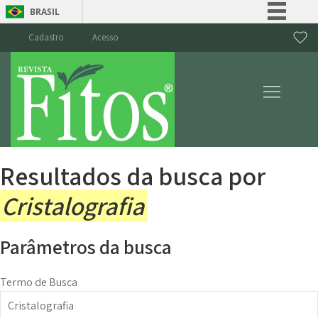
BRASIL
Simplifique!
Cadastro
Acesso
Comunica BR
Participe
Acesso à informação
Legislação
Canais
Resultados da busca por
Cristalografia
Parâmetros da busca
Termo de Busca