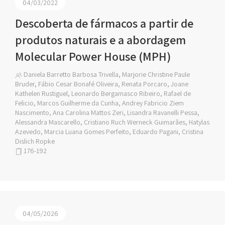
04/03/2022
Descoberta de fármacos a partir de
produtos naturais e a abordagem
Molecular Power House (MPH)
Daniela Barretto Barbosa Trivella, Marjorie Christine Paule
Bruder, Fábio Cesar Bonafé Oliveira, Renata Porcaro, Joane
Kathelen Rustiguel, Leonardo Bergamasco Ribeiro, Rafael de
Felicio, Marcos Guilherme da Cunha, Andrey Fabricio Ziem
Nascimento, Ana Carolina Mattos Zeri, Lisandra Ravanelli Pessa,
Alessandra Mascarello, Cristiano Ruch Werneck Guimarães, Hatylas
Azevedo, Marcia Luana Gomes Perfeito, Eduardo Pagani, Cristina
Dislich Ropke
176-192
04/05/2026