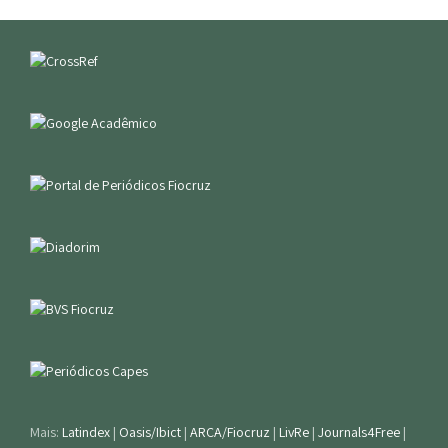
Mais:
Latindex
|
Oasis/Ibict
|
ARCA/Fiocruz
|
LivRe
|
Journals4Free
|