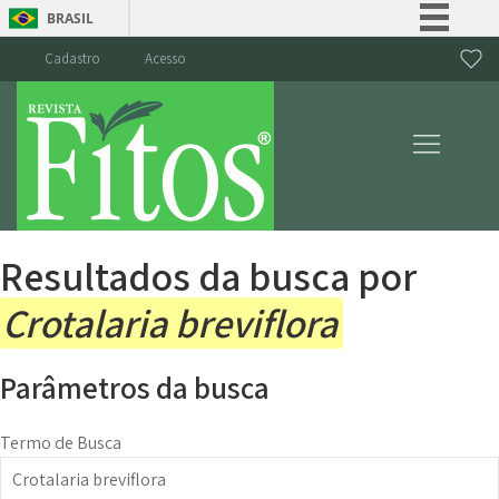
BRASIL
Simplifique!
Cadastro
Acesso
Comunica BR
Participe
Acesso à informação
Legislação
Canais
Resultados da busca por
Crotalaria breviflora
Parâmetros da busca
Termo de Busca