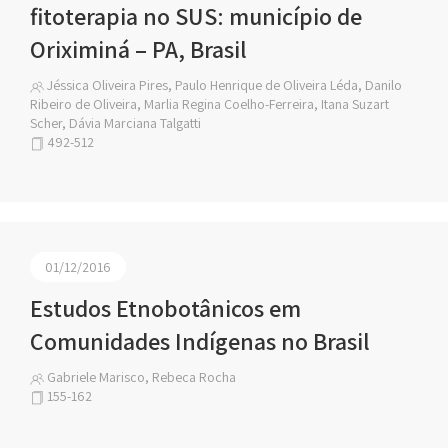
fitoterapia no SUS: município de
Oriximiná – PA, Brasil
Jéssica Oliveira Pires, Paulo Henrique de Oliveira Léda, Danilo
Ribeiro de Oliveira, Marlia Regina Coelho-Ferreira, Itana Suzart
Scher, Dávia Marciana Talgatti
492-512
01/12/2016
Estudos Etnobotânicos em
Comunidades Indígenas no Brasil
Gabriele Marisco, Rebeca Rocha
155-162