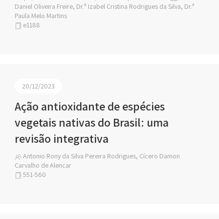
Daniel Oliveira Freire, Dr.ª Izabel Cristina Rodrigues da Silva, Dr.ª
Paula Melo Martins
e1188
20/12/2023
Ação antioxidante de espécies
vegetais nativas do Brasil: uma
revisão integrativa
Antonio Rony da Silva Pereira Rodrigues, Cícero Damon
Carvalho de Alencar
551-560