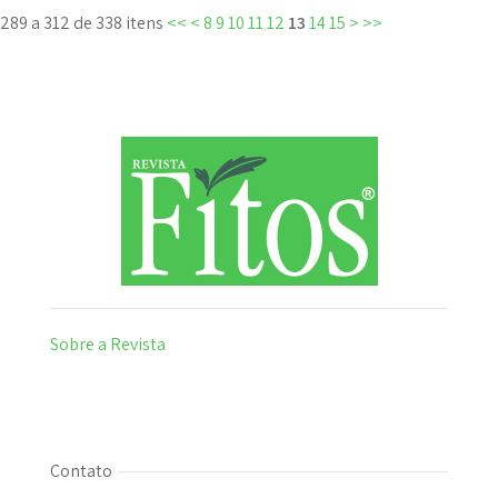
289 a 312 de 338 itens
<<
<
8
9
10
11
12
13
14
15
>
>>
Sobre a Revista
Contato