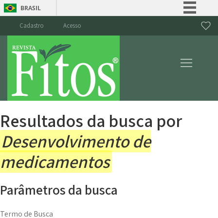
BRASIL
Simplifique!
Cadastro
Acesso
Comunica BR
Participe
Acesso à informação
Legislação
Canais
Resultados da busca por
Desenvolvimento de
medicamentos
Parâmetros da busca
Termo de Busca