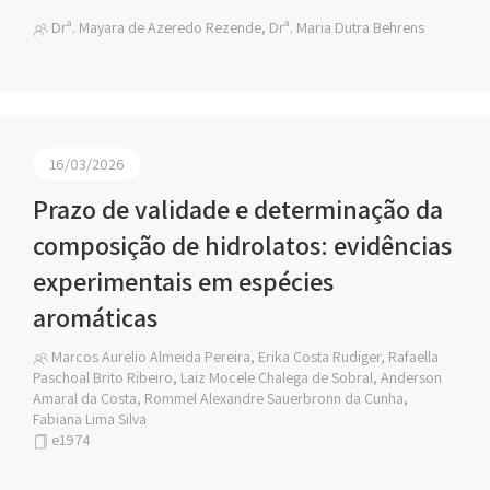
Drª. Mayara de Azeredo Rezende, Drª. Maria Dutra Behrens
16/03/2026
Prazo de validade e determinação da
composição de hidrolatos: evidências
experimentais em espécies
aromáticas
Marcos Aurelio Almeida Pereira, Erika Costa Rudiger, Rafaella
Paschoal Brito Ribeiro, Laiz Mocele Chalega de Sobral, Anderson
Amaral da Costa, Rommel Alexandre Sauerbronn da Cunha,
Fabiana Lima Silva
e1974