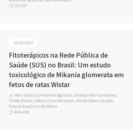
Maria dos Santos da Silva Apolinario
125-137
23/05/2017
Fitoterápicos na Rede Pública de
Saúde (SUS) no Brasil: Um estudo
toxicológico de Mikania glomerata em
fetos de ratas Wistar
Jetro Glaucus Demaman Sguarezi, Vanessa Fabri Gonçalves,
Thalita Rocha, Débora Yumi Murakami, Marília Akemi Uzuelle,
Priscila Randazzo de Moura
460-468