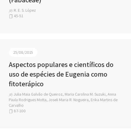
R. E. S. López
45-51
25/08/2015
Aspectos populares e científicos do
uso de espécies de Eugenia como
fitoterápico
Julia Maia Galvão de Queiroz, Maria Carolina M. Suzuki, Anna
Paula Rodrigues Motta, Joseli Maria R. Nogueira, Erika Martins de
Carvalho
87-100