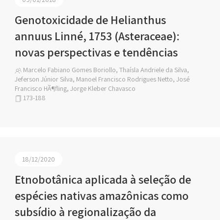
Genotoxicidade de Helianthus
annuus Linné, 1753 (Asteraceae):
novas perspectivas e tendências
Marcelo Fabiano Gomes Boriollo, Thaísla Andriele da Silva,
Jeferson Júnior Silva, Manoel Francisco Rodrigues Netto, José
Francisco HÃ¶fling, Jorge Kleber Chavasco
173-188
18/12/2020
Etnobotânica aplicada à seleção de
espécies nativas amazônicas como
subsídio à regionalização da