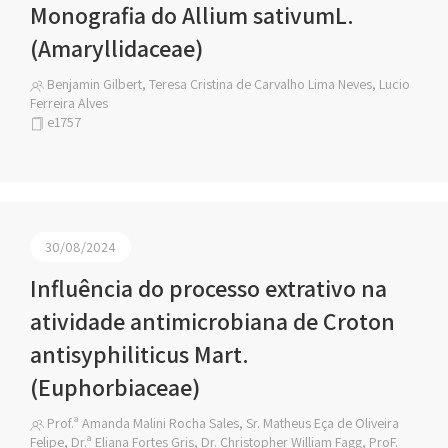
Monografia do Allium sativumL.
(Amaryllidaceae)
Benjamin Gilbert, Teresa Cristina de Carvalho Lima Neves, Lucio
Ferreira Alves
e1757
30/08/2024
Influência do processo extrativo na
atividade antimicrobiana de Croton
antisyphiliticus Mart.
(Euphorbiaceae)
Prof.ª Amanda Malini Rocha Sales, Sr. Matheus Eça de Oliveira
Felipe, Dr.ª Eliana Fortes Gris, Dr. Christopher William Fagg, ProF.