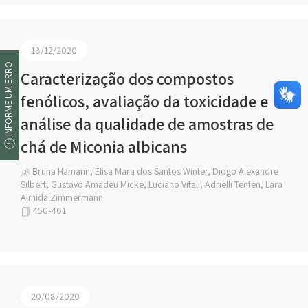
18/12/2020
INFORME UM ERRO
Caracterização dos compostos
fenólicos, avaliação da toxicidade e
análise da qualidade de amostras de
chá de Miconia albicans
Bruna Hamann, Elisa Mara dos Santos Winter, Diogo Alexandre
Silbert, Gustavo Amadeu Micke, Luciano Vitali, Adrielli Tenfen, Lara
Almida Zimmermann
450-461
20/08/2020