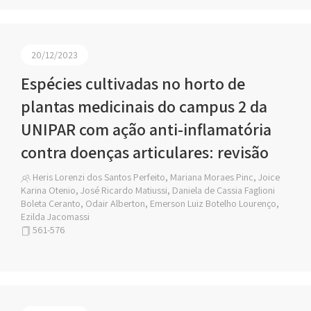
20/12/2023
Espécies cultivadas no horto de
plantas medicinais do campus 2 da
UNIPAR com ação anti-inflamatória
contra doenças articulares: revisão
Heris Lorenzi dos Santos Perfeito, Mariana Moraes Pinc, Joice
Karina Otenio, José Ricardo Matiussi, Daniela de Cassia Faglioni
Boleta Ceranto, Odair Alberton, Emerson Luiz Botelho Lourenço,
Ezilda Jacomassi
561-576