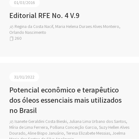
01/03/2016
Editorial RFE No. 4 V.9
Regina da Costa Nacif, Maria Helena Duraes Alves Monteiro,
Orlando Nascimento
260
31/01/2022
Potencial econômico e terapêutico
dos óleos essenciais mais utilizados
no Brasil
Isanete Geraldini Costa Bieski, Juliana Lima Urbano dos Santos,
Míria de Lima Ferreira, Polliana Conceição Garcia, Suzy Hellen Alves
Dourado, Aline Bispo Januário, Teresa Elizabete Messias, Joelma