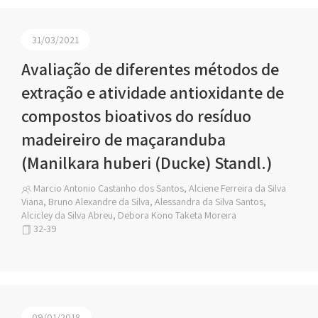
31/03/2021
Avaliação de diferentes métodos de
extração e atividade antioxidante de
compostos bioativos do resíduo
madeireiro de maçaranduba
(Manilkara huberi (Ducke) Standl.)
Marcio Antonio Castanho dos Santos, Alciene Ferreira da Silva
Viana, Bruno Alexandre da Silva, Alessandra da Silva Santos,
Alcicley da Silva Abreu, Debora Kono Taketa Moreira
32-39
09/01/2018