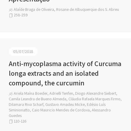
Alaíde Braga de Oliveira, Rosane de Albuquerque dos S. Abreu
258-259
05/07/2018
Anti-mycoplasma activity of Curcuma
longa extracts and an isolated
compound, the curcumin
Ariela Maína Boeder, Adrielli Tenfen, Diogo Alexandre Siebert,
Camila Leandra de Bueno Almeida, Cláudia Rafaela Marques Firmo,
Dilamara Riva Scharf, Gustavo Amadeu Micke, Edésio Luís
Siminionatto, Caio Mauricio Mendes de Cordova, Alessandro
Guedes
110-116