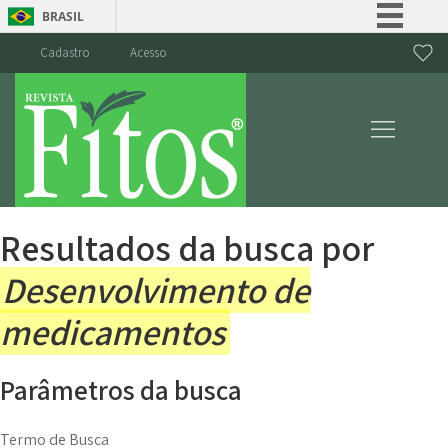
BRASIL
Simplifique!
Cadastro
Acesso
Comunica BR
Participe
Acesso à informação
Legislação
Canais
Resultados da busca por
Desenvolvimento de
medicamentos
Parâmetros da busca
Termo de Busca