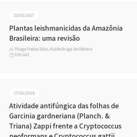
23/02/2017
Plantas leishmanicidas da Amazônia
Brasileira: uma revisão
Thiago Freitas Silva, Alaíde Braga de Oliveira
339-363
17/06/2024
Atividade antifúngica das folhas de
Garcinia gardneriana (Planch. &
Triana) Zappi frente a Cryptococcus
neoformans e Cryptococcus gattii