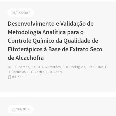
01/06/2007
Desenvolvimento e Validação de
Metodologia Analítica para o
Controle Químico da Qualidade de
Fitoterápicos à Base de Extrato Seco
de Alcachofra
T. C. Santos, E. C. B. T. Guimarães, C. R. Rodrigues, L. R. S. Dias, C.
B. Dornellas, H. C. Castro, L. M. Cabral
64-77
30/09/2012