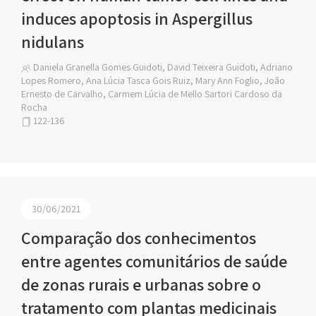
induces apoptosis in Aspergillus
nidulans
Daniela Granella Gomes Guidoti, David Teixeira Guidoti, Adriano
Lopes Romero, Ana Lúcia Tasca Gois Ruiz, Mary Ann Foglio, João
Ernesto de Carvalho, Carmem Lúcia de Mello Sartori Cardoso da
Rocha
122-136
30/06/2021
Comparação dos conhecimentos
entre agentes comunitários de saúde
de zonas rurais e urbanas sobre o
tratamento com plantas medicinais