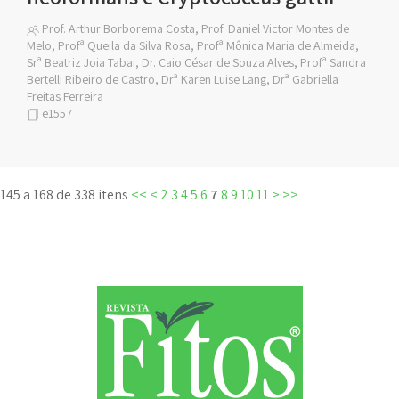
Prof. Arthur Borborema Costa, Prof. Daniel Victor Montes de
Melo, Profª Queila da Silva Rosa, Profª Mônica Maria de Almeida,
Srª Beatriz Joia Tabai, Dr. Caio César de Souza Alves, Profª Sandra
Bertelli Ribeiro de Castro, Drª Karen Luise Lang, Drª Gabriella
Freitas Ferreira
e1557
145 a 168 de 338 itens
<<
<
2
3
4
5
6
7
8
9
10
11
>
>>