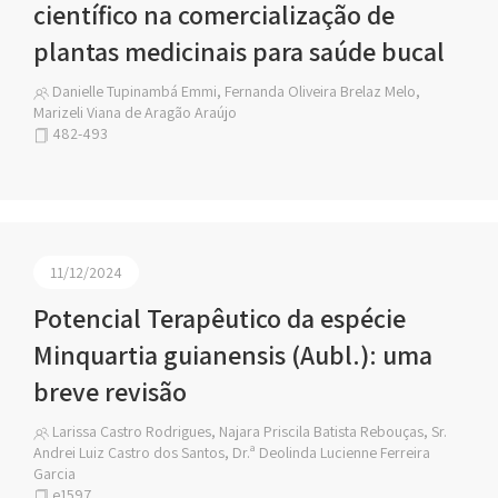
científico na comercialização de
plantas medicinais para saúde bucal
Danielle Tupinambá Emmi, Fernanda Oliveira Brelaz Melo,
Marizeli Viana de Aragão Araújo
482-493
11/12/2024
Potencial Terapêutico da espécie
Minquartia guianensis (Aubl.): uma
breve revisão
Larissa Castro Rodrigues, Najara Priscila Batista Rebouças, Sr.
Andrei Luiz Castro dos Santos, Dr.ª Deolinda Lucienne Ferreira
Garcia
e1597