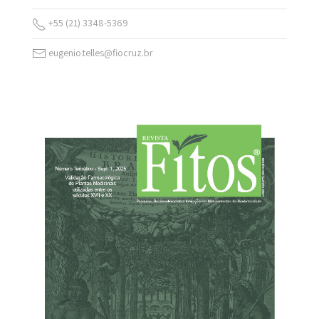
+55 (21) 3348-5369
eugenio.telles@fiocruz.br