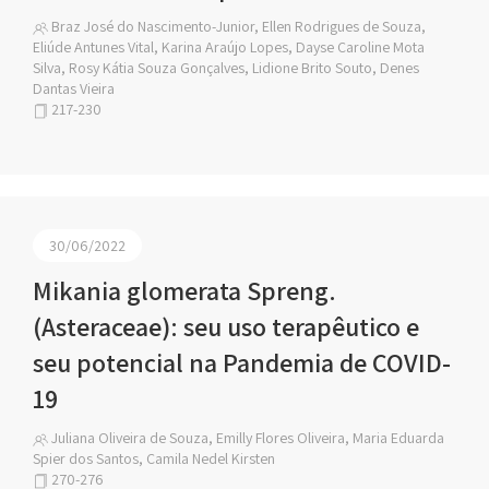
Braz José do Nascimento-Junior, Ellen Rodrigues de Souza,
Eliúde Antunes Vital, Karina Araújo Lopes, Dayse Caroline Mota
Silva, Rosy Kátia Souza Gonçalves, Lidione Brito Souto, Denes
Dantas Vieira
217-230
30/06/2022
Mikania glomerata Spreng.
(Asteraceae): seu uso terapêutico e
seu potencial na Pandemia de COVID-
19
Juliana Oliveira de Souza, Emilly Flores Oliveira, Maria Eduarda
Spier dos Santos, Camila Nedel Kirsten
270-276