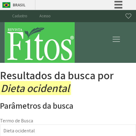
BRASIL
Simplifique!
Cadastro
Acesso
Comunica BR
Participe
Acesso à informação
Legislação
Canais
Resultados da busca por
Dieta ocidental
Parâmetros da busca
Termo de Busca