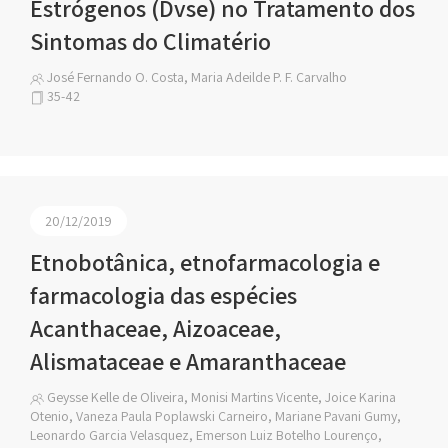
Estrógenos (Dvse) no Tratamento dos
Sintomas do Climatério
José Fernando O. Costa, Maria Adeilde P. F. Carvalho
35-42
20/12/2019
Etnobotânica, etnofarmacologia e
farmacologia das espécies
Acanthaceae, Aizoaceae,
Alismataceae e Amaranthaceae
Geysse Kelle de Oliveira, Monisi Martins Vicente, Joice Karina
Otenio, Vaneza Paula Poplawski Carneiro, Mariane Pavani Gumy,
Leonardo Garcia Velasquez, Emerson Luiz Botelho Lourenço,