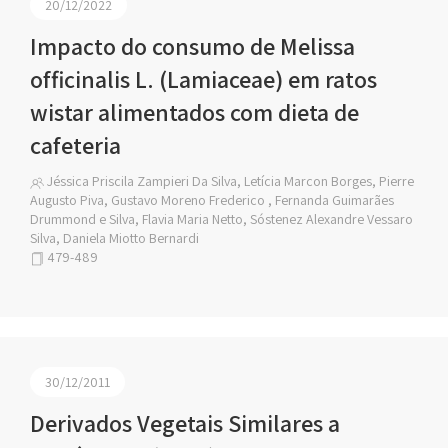
20/12/2022
Impacto do consumo de Melissa
officinalis L. (Lamiaceae) em ratos
wistar alimentados com dieta de
cafeteria
Jéssica Priscila Zampieri Da Silva, Letícia Marcon Borges, Pierre
Augusto Piva, Gustavo Moreno Frederico , Fernanda Guimarães
Drummond e Silva, Flavia Maria Netto, Sóstenez Alexandre Vessaro
Silva, Daniela Miotto Bernardi
479-489
30/12/2011
Derivados Vegetais Similares a