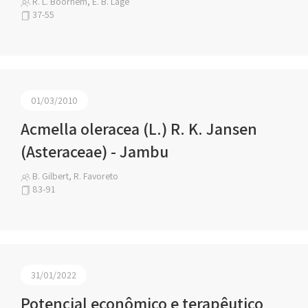
R. L. Boorhem, E. B. Lage
37-55
01/03/2010
Acmella oleracea (L.) R. K. Jansen
(Asteraceae) - Jambu
B. Gilbert, R. Favoreto
83-91
31/01/2022
Potencial econômico e terapêutico