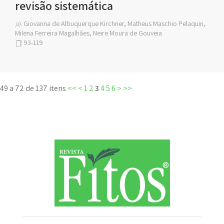
revisão sistemática
Giovanna de Albuquerque Kirchner, Matheus Maschio Pelaquin,
Milena Ferreira Magalhães, Neire Moura de Gouveia
93-119
49 a 72 de 137 itens
<<
<
1
2
3
4
5
6
>
>>