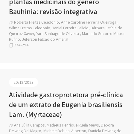
plantas medicinais do gênero
Bauhinia: revisão integrativa
Roberta Freitas Celedonio, Anne Caroline Ferreira Queiroga,
Wilma Freitas Celedonio, Janiel Ferreira Felício, Bárbara Letícia de
Queiroz Xavier, Yara Santiago de Oliveira , Maria do Socorro Moura
Rufino, Jeferson Falcão do Amaral
274-294
20/12/2023
Atividade gastroprotetora pré-clínica
de um extrato de Eugenia brasiliensis
Lam. (Myrtaceae)
Ana Júlia Campos, Matheus Henrique Ruela Mews, Debora
Delwing Dal Magro, Michele Debiasi Alberton, Daniela Delwing de