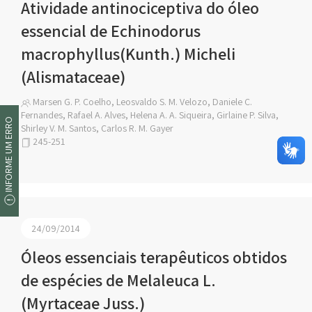
Atividade antinociceptiva do óleo
essencial de Echinodorus
macrophyllus(Kunth.) Micheli
(Alismataceae)
Marsen G. P. Coelho, Leosvaldo S. M. Velozo, Daniele C.
Fernandes, Rafael A. Alves, Helena A. A. Siqueira, Girlaine P. Silva,
INFORME UM ERRO
Shirley V. M. Santos, Carlos R. M. Gayer
245-251
24/09/2014
Óleos essenciais terapêuticos obtidos
de espécies de Melaleuca L.
(Myrtaceae Juss.)