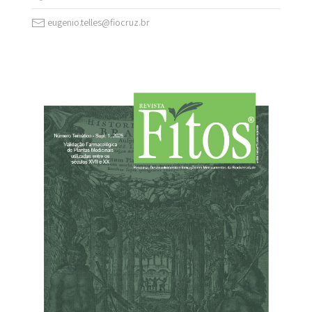
eugenio.telles@fiocruz.br