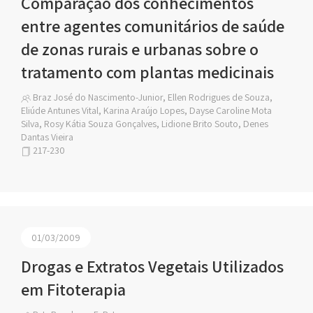
Comparação dos conhecimentos
entre agentes comunitários de saúde
de zonas rurais e urbanas sobre o
tratamento com plantas medicinais
Braz José do Nascimento-Junior, Ellen Rodrigues de Souza,
Eliúde Antunes Vital, Karina Araújo Lopes, Dayse Caroline Mota
Silva, Rosy Kátia Souza Gonçalves, Lidione Brito Souto, Denes
Dantas Vieira
217-230
01/03/2009
Drogas e Extratos Vegetais Utilizados
em Fitoterapia