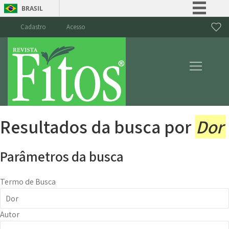
BRASIL
Simplifique!
Cadastro
Acesso
Comunica BR
Participe
Acesso à informação
Legislação
Canais
Resultados da busca por
Dor
Parâmetros da busca
Termo de Busca
Autor