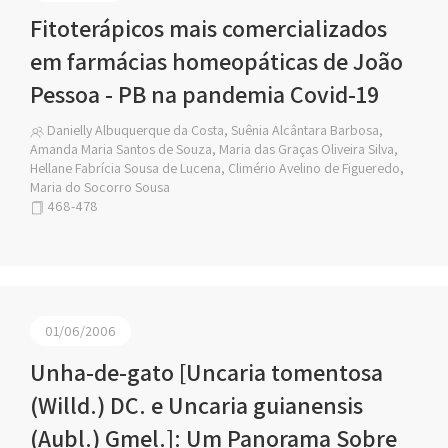
Fitoterápicos mais comercializados
em farmácias homeopáticas de João
Pessoa - PB na pandemia Covid-19
Danielly Albuquerque da Costa, Suênia Alcântara Barbosa,
Amanda Maria Santos de Souza, Maria das Graças Oliveira Silva,
Hellane Fabrícia Sousa de Lucena, Climério Avelino de Figueredo,
Maria do Socorro Sousa
468-478
01/06/2006
Unha-de-gato [Uncaria tomentosa
(Willd.) DC. e Uncaria guianensis
(Aubl.) Gmel.]: Um Panorama Sobre