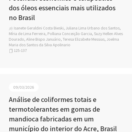
dos óleos essenciais mais utilizados
no Brasil
Isanete Geraldini Costa Bieski, Juliana Lima Urbano dos Santos,
Míria de Lima Ferreira, Polliana Conceição Garcia, Suzy Hellen Alves
Dourado, Aline Bispo Januário, Teresa Elizabete Messias, Joelma
Maria dos Santos da Silva Apolinario
125-137
09/03/2026
Análise de coliformes totais e
termotolerantes em gomas de
mandioca fabricadas em um
município do interior do Acre, Brasil