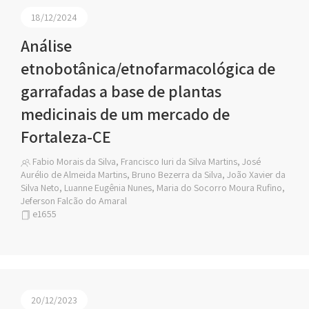
18/12/2024
Análise
etnobotânica/etnofarmacológica de
garrafadas a base de plantas
medicinais de um mercado de
Fortaleza-CE
Fabio Morais da Silva, Francisco Iuri da Silva Martins, José
Aurélio de Almeida Martins, Bruno Bezerra da Silva, João Xavier da
Silva Neto, Luanne Eugênia Nunes, Maria do Socorro Moura Rufino,
Jeferson Falcão do Amaral
e1655
20/12/2023