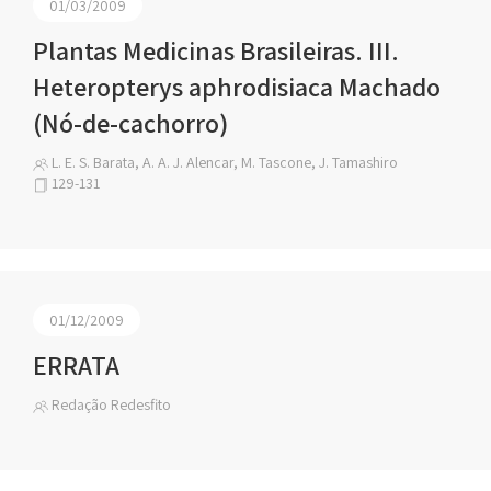
01/03/2009
Plantas Medicinas Brasileiras. III.
Heteropterys aphrodisiaca Machado
(Nó-de-cachorro)
L. E. S. Barata, A. A. J. Alencar, M. Tascone, J. Tamashiro
129-131
01/12/2009
ERRATA
Redação Redesfito