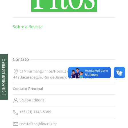
Sobre a Revista
Contato
INFORME UM ERRO
CTM Farmanguinhos/Fiocruz Av.Comandante Guaranys,
447 Jacarepaguá, Rio de Janeiro CEP 20.775-610
Contato Principal
Equipe Editorial
+55 (21) 3348-5369
revistafitos@fiocruz.br