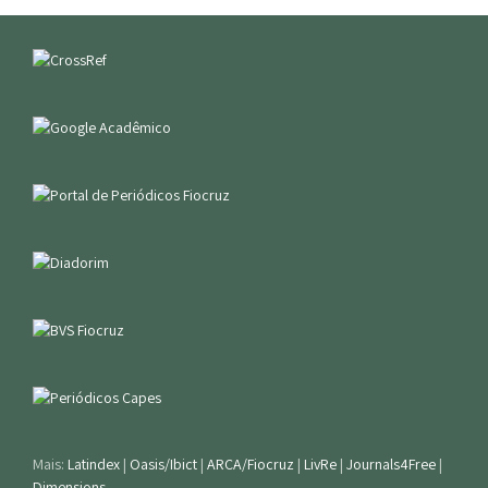
Mais:
Latindex
|
Oasis/Ibict
|
ARCA/Fiocruz
|
LivRe
|
Journals4Free
|
Dimensions