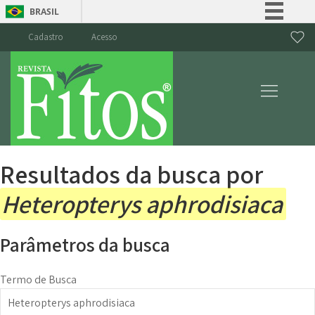
BRASIL
Simplifique!
Cadastro
Acesso
Comunica BR
Participe
Acesso à informação
Legislação
Canais
Resultados da busca por
Heteropterys aphrodisiaca
Parâmetros da busca
Termo de Busca