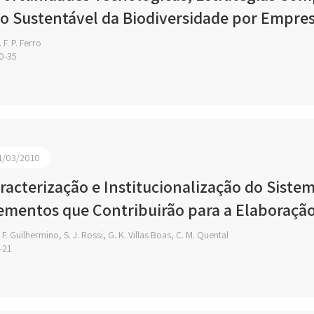
o Sustentável da Biodiversidade por Empresa
 F. P. Ferro
0-35
1/03/2010
racterização e Institucionalização do Siste
ementos que Contribuirão para a Elaboraçã
 F. Guilhermino, S. J. Rossi, G. K. Villas Boas, C. M. Quental
-21