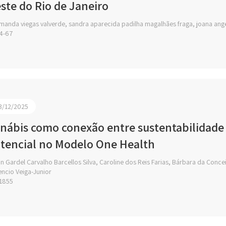
ste do Rio de Janeiro
anda viegas valverde, sandra aparecida padilha magalhães fraga, joana angéli
4-67
3/12/2025
nábis como conexão entre sustentabilidade 
tencial no Modelo One Health
n Gardel Carvalho Barcellos Silva, Caroline dos Reis Farias, Bárbara da Conc
encio Veiga-Junior
1855