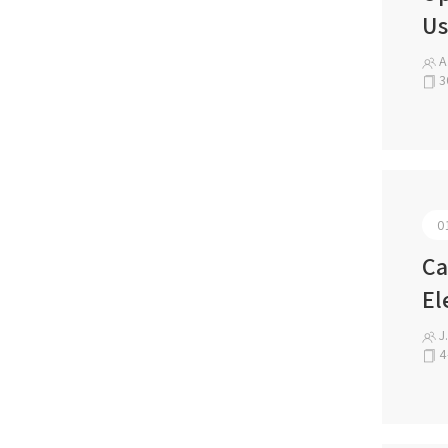
Us
A.
3
0
Ca
El
J.
4