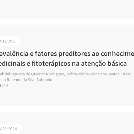
2/12/2025
evalência e fatores preditores ao conhecimen
dicinais e fitoterápicos na atenção básica
briel Siqueira de Queiroz Rodrigues, Letícia Vitória Vieira dos Santos, Israel
ano Referino da Silva Sobrinho
1744
6/01/2024