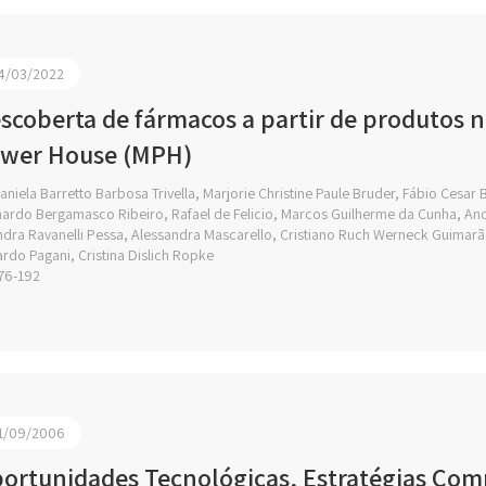
4/03/2022
scoberta de fármacos a partir de produtos 
wer House (MPH)
niela Barretto Barbosa Trivella, Marjorie Christine Paule Bruder, Fábio Cesar
ardo Bergamasco Ribeiro, Rafael de Felicio, Marcos Guilherme da Cunha, And
ndra Ravanelli Pessa, Alessandra Mascarello, Cristiano Ruch Werneck Guimarã
rdo Pagani, Cristina Dislich Ropke
76-192
1/09/2006
ortunidades Tecnológicas, Estratégias Comp