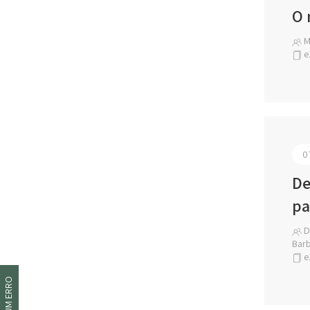
O 
M
e
0
De
pa
Dr
Barb
e