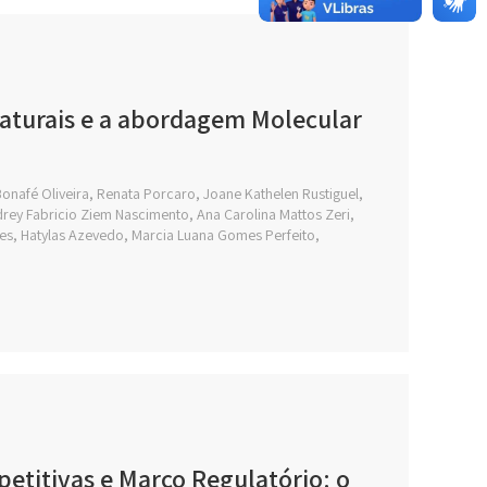
naturais e a abordagem Molecular
 Bonafé Oliveira, Renata Porcaro, Joane Kathelen Rustiguel,
rey Fabricio Ziem Nascimento, Ana Carolina Mattos Zeri,
es, Hatylas Azevedo, Marcia Luana Gomes Perfeito,
etitivas e Marco Regulatório: o