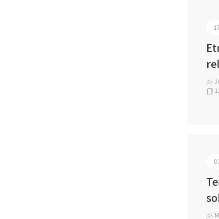
1
Et
re
J
1
0
Te
so
Ma