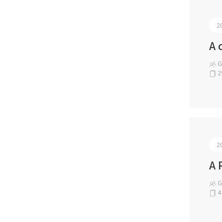
2
A 
Gl
2
2
A 
Gl
4