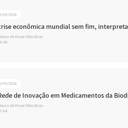
0/09/2018
crise econômica mundial sem fim, interpret
auco de Kruse Villas Boas
9-46
0/09/2018
Rede de Inovação em Medicamentos da Biodi
auco de Kruse Villas Boas
7-64