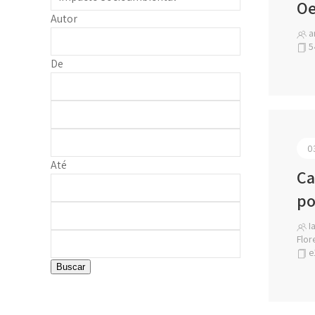
Oe
Autor
am
5
De
0
Até
Ca
po
Ia
Flor
e
Buscar