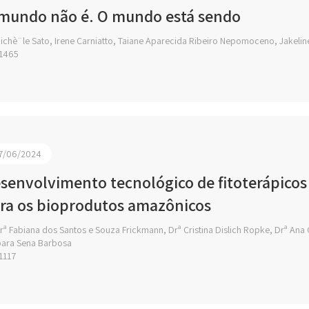
mundo não é. O mundo está sendo
ichè¨le Sato, Irene Carniatto, Taiane Aparecida Ribeiro Nepomoceno, Jakeli
1465
7/06/2024
senvolvimento tecnológico de fitoterápicos
ra os bioprodutos amazônicos
ª Fabiana dos Santos e Souza Frickmann, Drª Cristina Dislich Ropke, Drª Ana Cl
ara Sena Barbosa
1117