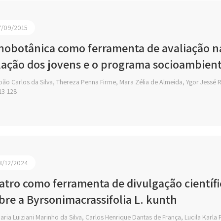
7/09/2015
nobotânica como ferramenta de avaliação n
lação dos jovens e o programa socioambien
oão Carlos da Silva, Thereza Penna Firme, Mara Zélia de Almeida, Ygor Jessé
13-128
3/12/2024
atro como ferramenta de divulgação científ
bre a Byrsonimacrassifolia L. kunth
ria Luiziani Marinho da Silva, Carlos Henrique Dantas de França, Lucila Karla F