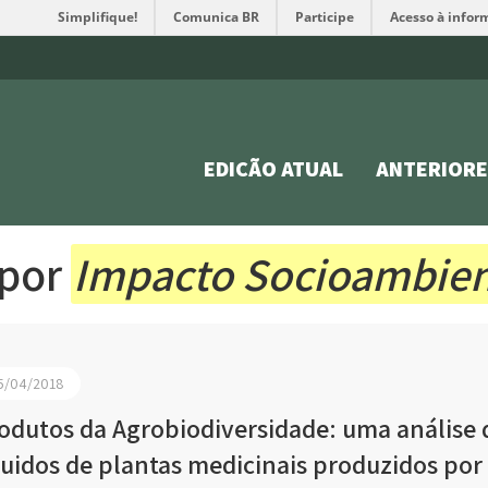
Simplifique!
Comunica BR
Participe
Acesso à infor
EDIÇÃO ATUAL
ANTERIORE
 por
Impacto Socioambien
5/04/2018
odutos da Agrobiodiversidade: uma análise 
quidos de plantas medicinais produzidos por 