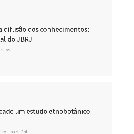
a difusão dos conhecimentos:
tal do JBRJ
 Ramos
icade um estudo etnobotânico
elix Lima de Brito