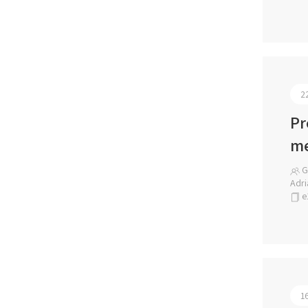
2
Pr
me
Ga
Adri
e
1