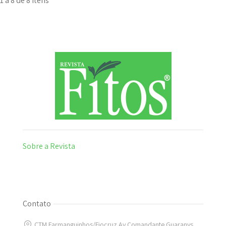
1 a 8 de 8 itens
Sobre a Revista
Contato
CTM Farmanguinhos/Fiocruz Av.Comandante Guaranys,