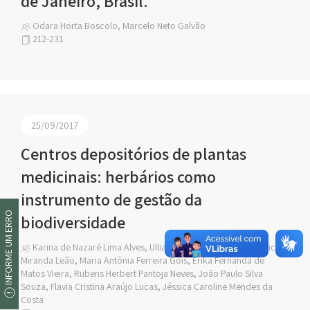
de Janeiro, Brasil.
Odara Horta Boscolo, Marcelo Neto Galvão
212-231
25/09/2017
Centros depositórios de plantas
medicinais: herbários como
instrumento de gestão da
INFORME UM ERRO
biodiversidade
Karina de Nazaré Lima Alves, Ulliane de Oliveira Mesquita, Victor
Miranda Leão, Maria Antônia Ferreira Gois, Erika Fernanda de
Matos Vieira, Rubens Herbert Pantoja Neves, João Paulo Silva
Souza, Flavia Cristina Araújo Lucas, Jéssica Caroline Mendes da
Costa