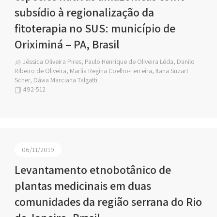
subsídio à regionalização da
fitoterapia no SUS: município de
Oriximiná – PA, Brasil
Jéssica Oliveira Pires, Paulo Henrique de Oliveira Léda, Danilo
Ribeiro de Oliveira, Marlia Regina Coelho-Ferreira, Itana Suzart
Scher, Dávia Marciana Talgatti
492-512
06/11/2019
Levantamento etnobotânico de
plantas medicinais em duas
comunidades da região serrana do Rio