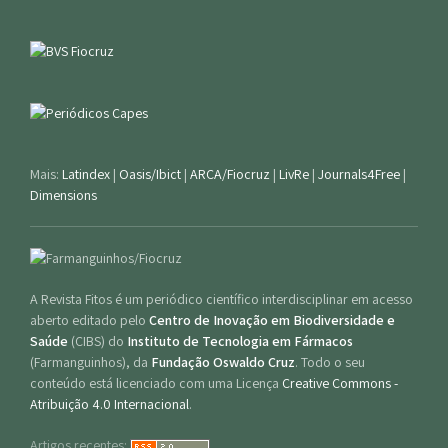
Mais:
Latindex
|
Oasis/Ibict
|
ARCA/Fiocruz
|
LivRe
|
Journals4Free
|
Dimensions
A Revista Fitos é um periódico científico interdisciplinar em acesso
aberto editado pelo
Centro de Inovação em Biodiversidade e
Saúde
(CIBS) do
Instituto de Tecnologia em Fármacos
(Farmanguinhos), da
Fundação Oswaldo Cruz
. Todo o seu
conteúdo está licenciado com uma Licença
Creative Commons -
Atribuição 4.0 Internacional
.
Artigos recentes: