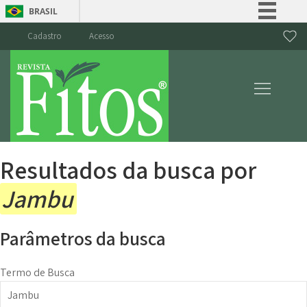
BRASIL
Simplifique!
Cadastro
Acesso
Comunica BR
Participe
Acesso à informação
Legislação
Canais
Resultados da busca por
Jambu
Parâmetros da busca
Termo de Busca