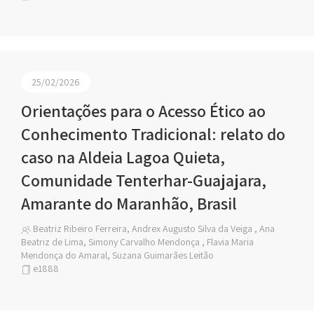
25/02/2026
Orientações para o Acesso Ético ao
Conhecimento Tradicional: relato do
caso na Aldeia Lagoa Quieta,
Comunidade Tenterhar-Guajajara,
Amarante do Maranhão, Brasil
Beatriz Ribeiro Ferreira, Andrex Augusto Silva da Veiga , Ana
Beatriz de Lima, Simony Carvalho Mendonça , Flavia Maria
Mendonça do Amaral, Suzana Guimarães Leitão
e1888