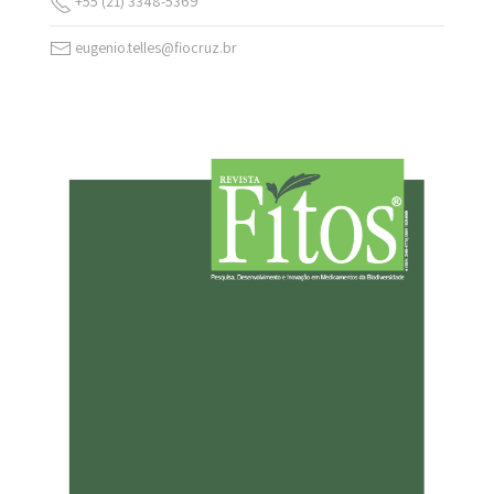
+55 (21) 3348-5369
eugenio.telles@fiocruz.br