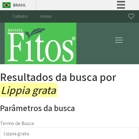
BRASIL
Simplifique!
Cadastro
Acesso
Comunica BR
Participe
Acesso à informação
Legislação
Canais
Resultados da busca por
Lippia grata
Parâmetros da busca
Termo de Busca