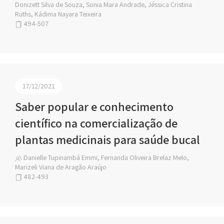
Donizett Silva de Souza, Sonia Mara Andrade, Jéssica Cristina
Ruths, Kádima Nayara Teixeira
494-507
17/12/2021
Saber popular e conhecimento
científico na comercialização de
plantas medicinais para saúde bucal
Danielle Tupinambá Emmi, Fernanda Oliveira Brelaz Melo,
Marizeli Viana de Aragão Araújo
482-493