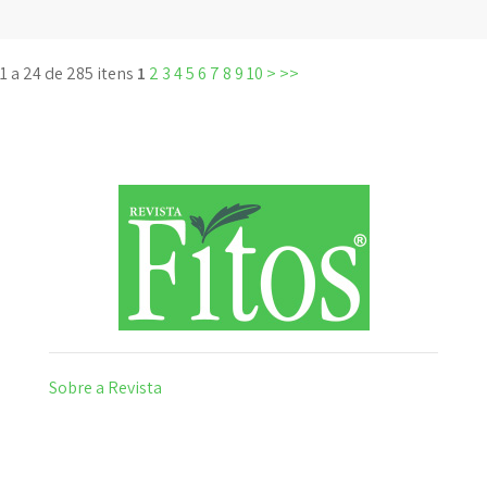
1 a 24 de 285 itens
1
2
3
4
5
6
7
8
9
10
>
>>
Sobre a Revista