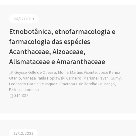
20/12/2019
Etnobotânica, etnofarmacologia e
farmacologia das espécies
Acanthaceae, Aizoaceae,
Alismataceae e Amaranthaceae
Geysse Kelle de Oliveira, Monisi Martins Vicente, Joice Karina
Otenio, Vaneza Paula Poplawski Carneiro, Mariane Pavani Gumy,
Leonardo Garcia Velasquez, Emerson Luiz Botelho Lourenço,
Ezilda Jacomassi
314-337
17/12/2021