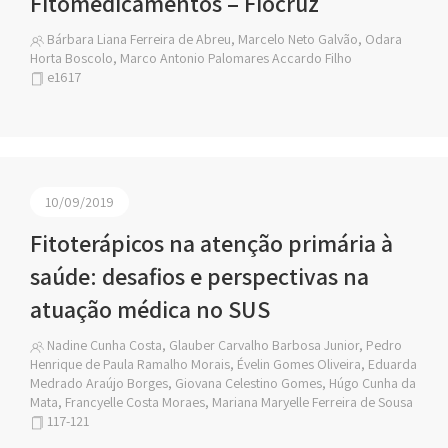
Fitomedicamentos – Fiocruz
Bárbara Liana Ferreira de Abreu, Marcelo Neto Galvão, Odara
Horta Boscolo, Marco Antonio Palomares Accardo Filho
e1617
10/09/2019
Fitoterápicos na atenção primária à
saúde: desafios e perspectivas na
atuação médica no SUS
Nadine Cunha Costa, Glauber Carvalho Barbosa Junior, Pedro
Henrique de Paula Ramalho Morais, Évelin Gomes Oliveira, Eduarda
Medrado Araújo Borges, Giovana Celestino Gomes, Húgo Cunha da
Mata, Francyelle Costa Moraes, Mariana Maryelle Ferreira de Sousa
117-121