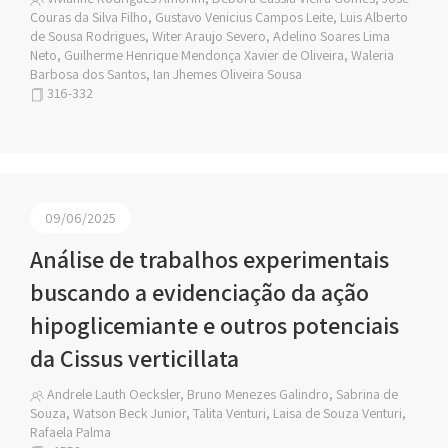
Couras da Silva Filho, Gustavo Venicius Campos Leite, Luis Alberto
de Sousa Rodrigues, Witer Araujo Severo, Adelino Soares Lima
Neto, Guilherme Henrique Mendonça Xavier de Oliveira, Waleria
Barbosa dos Santos, Ian Jhemes Oliveira Sousa
316-332
09/06/2025
Análise de trabalhos experimentais
buscando a evidenciação da ação
hipoglicemiante e outros potenciais
da Cissus verticillata
Andrele Lauth Oecksler, Bruno Menezes Galindro, Sabrina de
Souza, Watson Beck Junior, Talita Venturi, Laisa de Souza Venturi,
Rafaela Palma