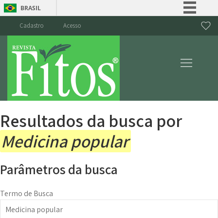
BRASIL
Simplifique!
Cadastro
Acesso
Comunica BR
Participe
Acesso à informação
Legislação
Canais
Resultados da busca por
Medicina popular
Parâmetros da busca
Termo de Busca