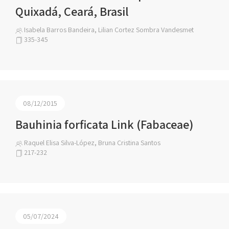
Quixadá, Ceará, Brasil
Isabela Barros Bandeira, Lilian Cortez Sombra Vandesmet
335-345
08/12/2015
Bauhinia forficata Link (Fabaceae)
Raquel Elisa Silva-López, Bruna Cristina Santos
217-232
05/07/2024