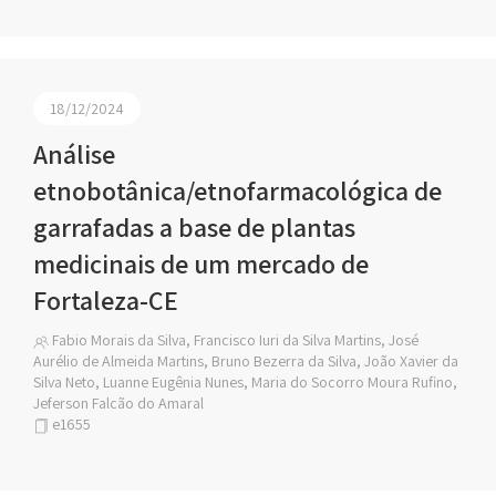
18/12/2024
Análise
etnobotânica/etnofarmacológica de
garrafadas a base de plantas
medicinais de um mercado de
Fortaleza-CE
Fabio Morais da Silva, Francisco Iuri da Silva Martins, José
Aurélio de Almeida Martins, Bruno Bezerra da Silva, João Xavier da
Silva Neto, Luanne Eugênia Nunes, Maria do Socorro Moura Rufino,
Jeferson Falcão do Amaral
e1655