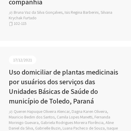
companhia
Bruna Vaz da Silva Gonçalves, Isis Regina Barberini, Silvana
Krychak Furtado
102-115
17/12/2021
Uso domiciliar de plantas medicinais
por usuários dos serviços das
Unidades Básicas de Saúde do
município de Toledo, Paraná
Queren Hapuque Oliveira Alencar, Dagna Karen Oliveira,
Mauricio Bedim dos Santos, Camila Lopes Manetti, Fernanda
Morinigo Guevara, Gabriela Rodrigues Moreira Florência, Aline
Daniel da Silva, Gabrielle Buzin, Luana Pacheco de Souza, Isaque