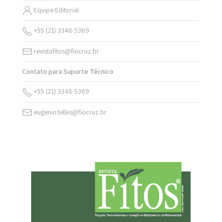
Equipe Editorial
+55 (21) 3348-5369
revistafitos@fiocruz.br
Contato para Suporte Técnico
+55 (21) 3348-5369
eugenio.telles@fiocruz.br