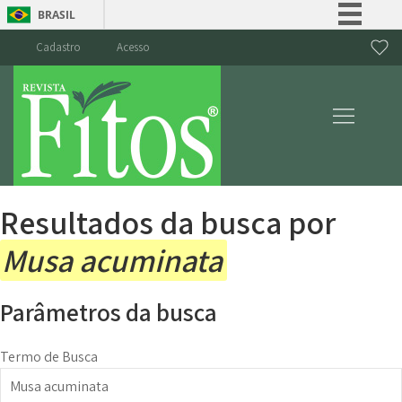
BRASIL
Simplifique!
Cadastro
Acesso
Comunica BR
Participe
Acesso à informação
Legislação
Canais
Resultados da busca por
Musa acuminata
Parâmetros da busca
Termo de Busca