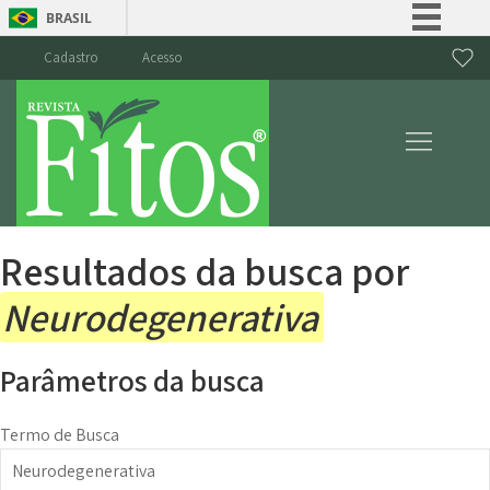
BRASIL
Simplifique!
Cadastro
Acesso
Comunica BR
Participe
Acesso à informação
Legislação
Canais
Resultados da busca por
Neurodegenerativa
Parâmetros da busca
Termo de Busca