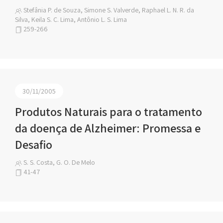
Stefânia P. de Souza, Simone S. Valverde, Raphael L. N. R. da
Silva, Keila S. C. Lima, Antônio L. S. Lima
259-266
30/11/2005
Produtos Naturais para o tratamento
da doença de Alzheimer: Promessa e
Desafio
S. S. Costa, G. O. De Melo
41-47