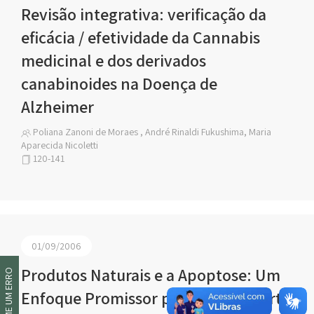
Revisão integrativa: verificação da
eficácia / efetividade da Cannabis
medicinal e dos derivados
canabinoides na Doença de
Alzheimer
Poliana Zanoni de Moraes , André Rinaldi Fukushima, Maria
Aparecida Nicoletti
120-141
01/09/2006
Produtos Naturais e a Apoptose: Um
INFORME UM ERRO
Enfoque Promissor para a Descoberta