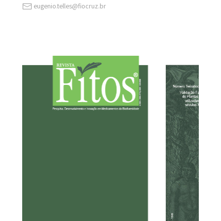
eugenio.telles@fiocruz.br