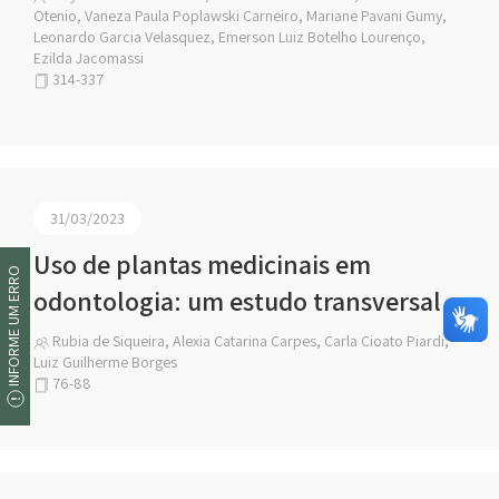
Otenio, Vaneza Paula Poplawski Carneiro, Mariane Pavani Gumy,
Leonardo Garcia Velasquez, Emerson Luiz Botelho Lourenço,
Ezilda Jacomassi
314-337
31/03/2023
Uso de plantas medicinais em
INFORME UM ERRO
odontologia: um estudo transversal
Rubia de Siqueira, Alexia Catarina Carpes, Carla Cioato Piardi,
Luiz Guilherme Borges
76-88