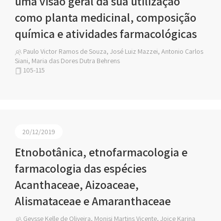
uma visão geral da sua utilização
como planta medicinal, composição
química e atividades farmacológicas
Paulo Victor Ramos de Souza, José Luiz Mazzei, Antonio Carlos
Siani, Maria das Dores Dutra Behrens
105-115
20/12/2019
Etnobotânica, etnofarmacologia e
farmacologia das espécies
Acanthaceae, Aizoaceae,
Alismataceae e Amaranthaceae
Geysse Kelle de Oliveira, Monisi Martins Vicente, Joice Karina