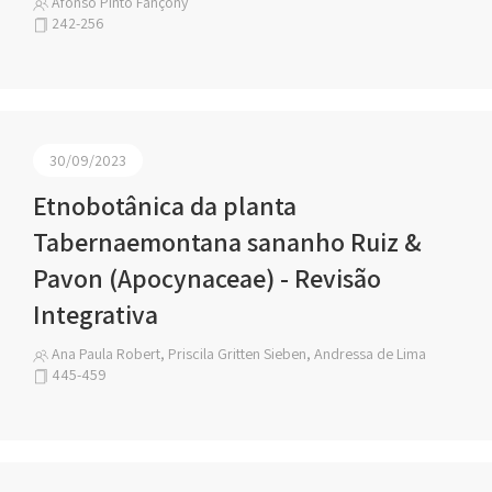
Afonso Pinto Fançony
242-256
30/09/2023
Etnobotânica da planta
Tabernaemontana sananho Ruiz &
Pavon (Apocynaceae) - Revisão
Integrativa
Ana Paula Robert, Priscila Gritten Sieben, Andressa de Lima
445-459