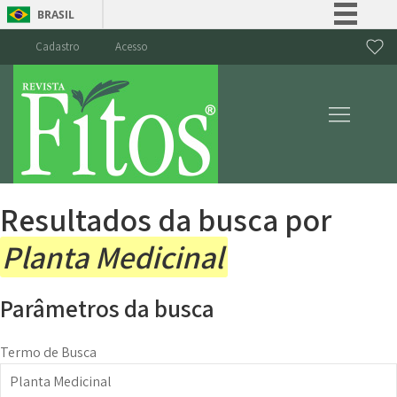
BRASIL
Simplifique!
Cadastro
Acesso
Comunica BR
Participe
Acesso à informação
Legislação
Canais
Resultados da busca por
Planta Medicinal
Parâmetros da busca
Termo de Busca