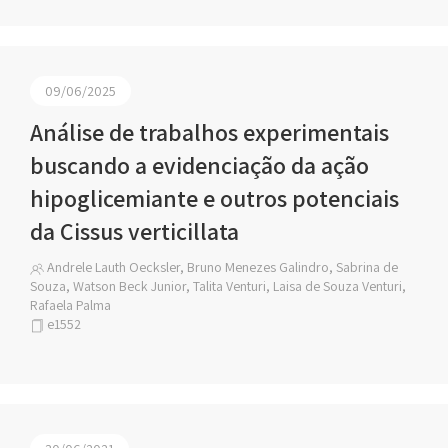
09/06/2025
Análise de trabalhos experimentais
buscando a evidenciação da ação
hipoglicemiante e outros potenciais
da Cissus verticillata
Andrele Lauth Oecksler, Bruno Menezes Galindro, Sabrina de
Souza, Watson Beck Junior, Talita Venturi, Laisa de Souza Venturi,
Rafaela Palma
e1552