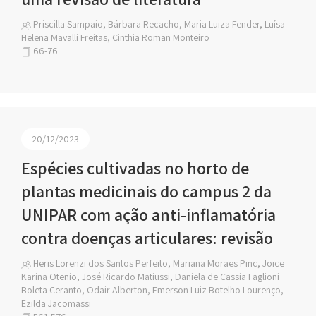
Priscilla Sampaio, Bárbara Recacho, Maria Luiza Fender, Luísa
Helena Mavalli Freitas, Cinthia Roman Monteiro
66-76
20/12/2023
Espécies cultivadas no horto de
plantas medicinais do campus 2 da
UNIPAR com ação anti-inflamatória
contra doenças articulares: revisão
Heris Lorenzi dos Santos Perfeito, Mariana Moraes Pinc, Joice
Karina Otenio, José Ricardo Matiussi, Daniela de Cassia Faglioni
Boleta Ceranto, Odair Alberton, Emerson Luiz Botelho Lourenço,
Ezilda Jacomassi