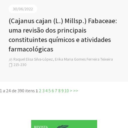
30/06/2022
(Cajanus cajan (L.) Millsp.) Fabaceae:
uma revisão dos principais
constituintes químicos e atividades
farmacológicas
Raquel Elisa Silva-López, Erika Maria Gomes Ferreira Teixeira
215-230
1 a 24 de 390 itens
1
2
3
4
5
6
7
8
9
10
>
>>