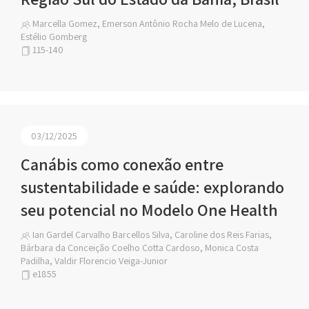
Marcella Gomez, Emerson Antônio Rocha Melo de Lucena,
Estélio Gomberg
115-140
03/12/2025
Canábis como conexão entre
sustentabilidade e saúde: explorando
seu potencial no Modelo One Health
Ian Gardel Carvalho Barcellos Silva, Caroline dos Reis Farias,
Bárbara da Conceição Coelho Cotta Cardoso, Monica Costa
Padilha, Valdir Florencio Veiga-Junior
e1855