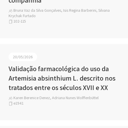
companhia
Bruna Vaz da Silva Gonçalves, Isis Regina Barberini, Silvana
Krychak Furtado
102-115
20/05/2026
Validação farmacológica do uso da
Artemisia absinthium L. descrito nos
tratados entre os séculos XVII e XX
Karen Berenice Denez, Adriana Nunes Wolffenbüttel
e1941