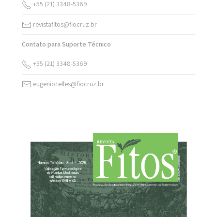
+55 (21) 3348-5369
revistafitos@fiocruz.br
Contato para Suporte Técnico
+55 (21) 3348-5369
eugenio.telles@fiocruz.br