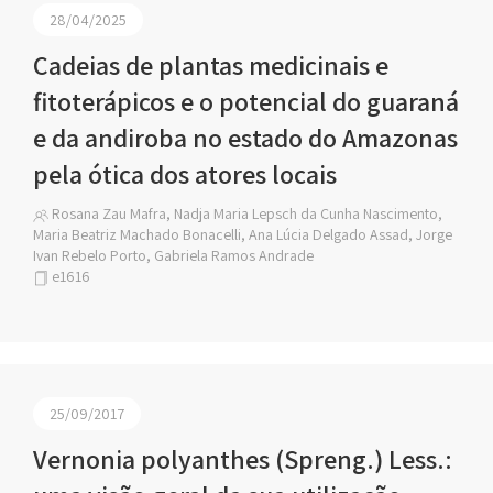
28/04/2025
Cadeias de plantas medicinais e
fitoterápicos e o potencial do guaraná
e da andiroba no estado do Amazonas
pela ótica dos atores locais
Rosana Zau Mafra, Nadja Maria Lepsch da Cunha Nascimento,
Maria Beatriz Machado Bonacelli, Ana Lúcia Delgado Assad, Jorge
Ivan Rebelo Porto, Gabriela Ramos Andrade
e1616
25/09/2017
Vernonia polyanthes (Spreng.) Less.: