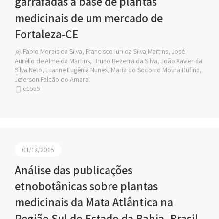
garrafadas a base de plantas
medicinais de um mercado de
Fortaleza-CE
Fabio Morais da Silva, Francisco Iuri da Silva Martins, José
Aurélio de Almeida Martins, Bruno Bezerra da Silva, João Xavier da
Silva Neto, Luanne Eugênia Nunes, Maria do Socorro Moura Rufino,
Jeferson Falcão do Amaral
e1655
01/12/2016
Análise das publicações
etnobotânicas sobre plantas
medicinais da Mata Atlântica na
Região Sul do Estado da Bahia, Brasil