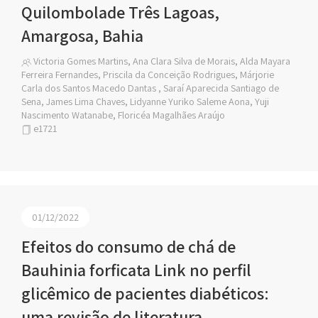
Quilombolade Três Lagoas,
Amargosa, Bahia
Victoria Gomes Martins, Ana Clara Silva de Morais, Alda Mayara
Ferreira Fernandes, Priscila da Conceição Rodrigues, Márjorie
Carla dos Santos Macedo Dantas , Saraí Aparecida Santiago de
Sena, James Lima Chaves, Lidyanne Yuriko Saleme Aona, Yuji
Nascimento Watanabe, Floricéa Magalhães Araújo
e1721
01/12/2022
Efeitos do consumo de chá de
Bauhinia forficata Link no perfil
glicêmico de pacientes diabéticos:
uma revisão de literatura