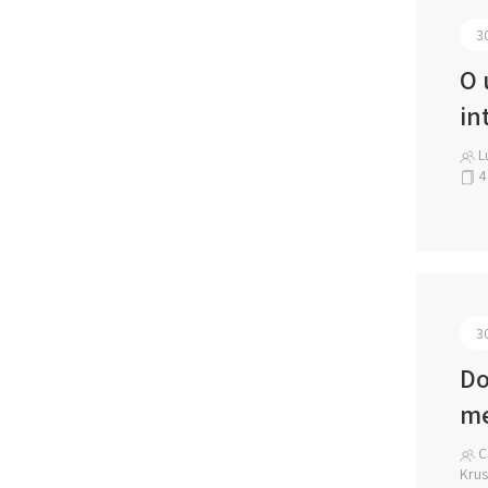
3
O 
in
Lu
4
3
Do
me
Ca
Krus