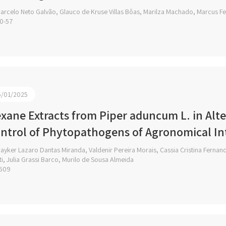
rcelo Neto Galvão, Glauco de Kruse Villas Bôas, Marilza Machado, Marcus Fel
0-57
5/01/2025
xane Extracts from Piper aduncum L. in Alter
ntrol of Phytopathogens of Agronomical In
yker Lazaro Dantas Miranda, Valdenir Pereira Morais, Cassia Cristina Fernand
ti, Julia Grassi Barco, Murilo de Sousa Almeida
609