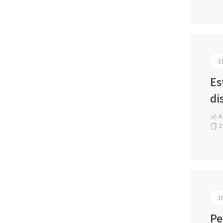
3
Es
di
Ar
2
1
Pe