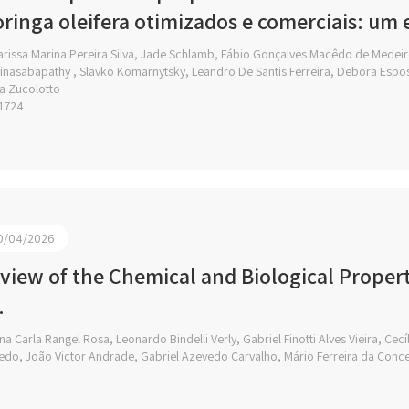
ringa oleifera otimizados e comerciais: um
arissa Marina Pereira Silva, Jade Schlamb, Fábio Gonçalves Macêdo de Medei
inasabapathy , Slavko Komarnytsky, Leandro De Santis Ferreira, Debora Espos
a Zucolotto
1724
0/04/2026
view of the Chemical and Biological Proper
.
a Carla Rangel Rosa, Leonardo Bindelli Verly, Gabriel Finotti Alves Vieira, Ce
do, João Victor Andrade, Gabriel Azevedo Carvalho, Mário Ferreira da Conc