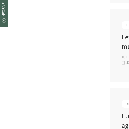
INFORME UM ERRO
1
Le
mu
Ed
1
3
Et
ag