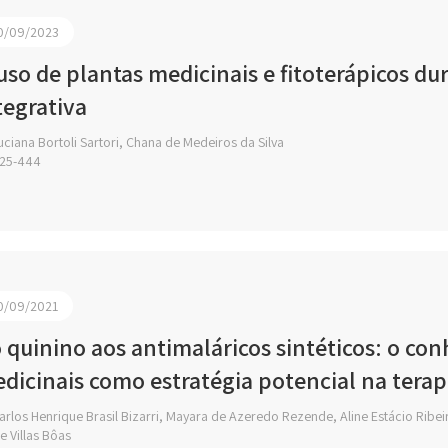
0/09/2023
uso de plantas medicinais e fitoterápicos du
tegrativa
ciana Bortoli Sartori, Chana de Medeiros da Silva
25-444
0/09/2021
 quinino aos antimaláricos sintéticos: o co
dicinais como estratégia potencial na terap
rlos Henrique Brasil Bizarri, Mayara de Azeredo Rezende, Aline Estácio Rib
e Villas Bôas