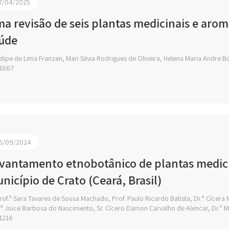
7/04/2025
a revisão de seis plantas medicinais e aromá
úde
lipe de Lima Franzen, Mari Silvia Rodrigues de Oliveira, Helena Maria Andre Bo
1667
6/09/2024
vantamento etnobotânico de plantas medici
nicípio de Crato (Ceará, Brasil)
of.ª Sara Tavares de Sousa Machado, Prof. Paulo Ricardo Batista, Dr.ª Cícera
.ª Joice Barbosa do Nascimento, Sr. Cícero Damon Carvalho de Alencar, Dr.ª 
1216