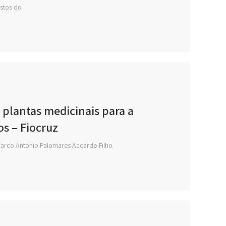
astos do
e plantas medicinais para a
s – Fiocruz
Marco Antonio Palomares Accardo Filho