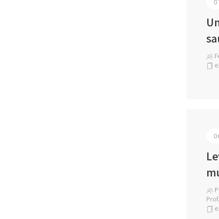
0
Um
sa
Fe
e
0
Le
mu
Pr
Prof
e