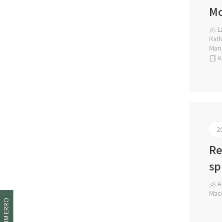
Mo
L
Rath
Mari
e
2
Re
sp
An
Mace