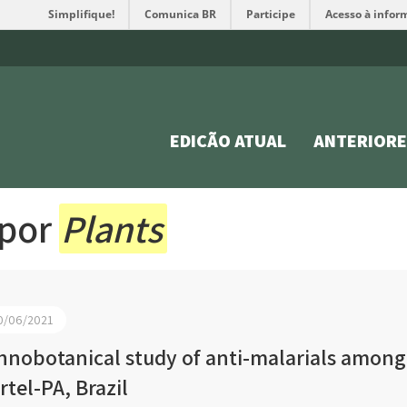
Simplifique!
Comunica BR
Participe
Acesso à infor
EDIÇÃO ATUAL
ANTERIORE
 por
Plants
0/06/2021
hnobotanical study of anti-malarials among
rtel-PA, Brazil