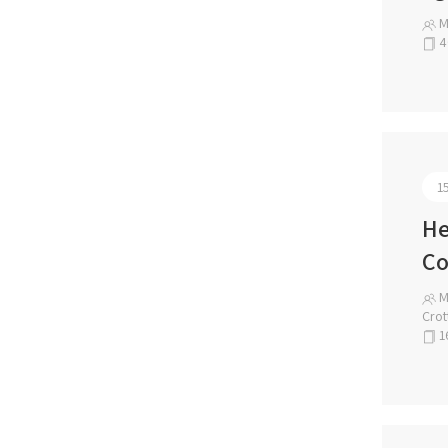
Ma
4
1
He
Co
Ma
Crot
1