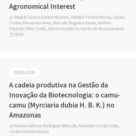
Agronomical Interest
Mayker Lazaro Dantas Miranda, Valdenir Pereira Morais, Cassia
Cristina Fernandes Alves, Marcelo Nogueira Xavier, Antônio
Eduardo Miller Crotti, Julia Grassi Barco, Murilo de Sousa Almeida
1609
20/08/2020
A cadeia produtiva na Gestão da
Inovação da Biotecnologia: o camu-
camu (Myrciaria dubia H. B. K.) no
Amazonas
Máximo Alfonso Rodrigues Billacrês, Reinaldo Corrêa Costa,
Cecilia Veronica Nunez