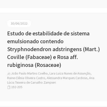
30/06/2022
Estudo de estabilidade de sistema
emulsionado contendo
Stryphnodendron adstringens (Mart.)
Coville (Fabaceae) e Rosa aff.
rubiginosa (Rosaceae)
João Paulo Martins Coelho, Lara Luiza Nunes de Assunção,
Raine-Clênia Oliveira Castro, Alessandra Marques Cardoso, Ana
Lúcia Teixeira de Carvalho Zampieri
192-205