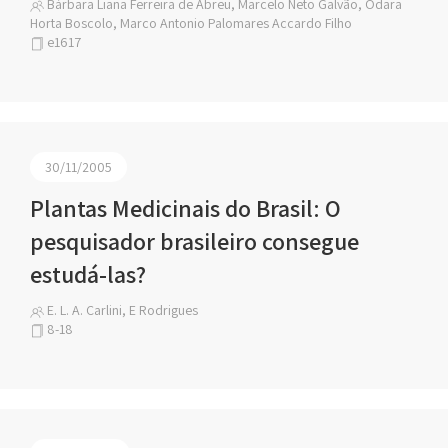
Bárbara Liana Ferreira de Abreu, Marcelo Neto Galvão, Odara
Horta Boscolo, Marco Antonio Palomares Accardo Filho
e1617
30/11/2005
Plantas Medicinais do Brasil: O
pesquisador brasileiro consegue
estudá-las?
E. L. A. Carlini, E Rodrigues
8-18