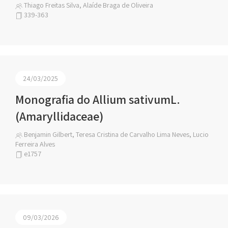
Thiago Freitas Silva, Alaíde Braga de Oliveira
339-363
24/03/2025
Monografia do Allium sativumL.
(Amaryllidaceae)
Benjamin Gilbert, Teresa Cristina de Carvalho Lima Neves, Lucio
Ferreira Alves
e1757
09/03/2026