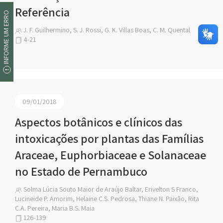
Referência
INFORME UM ERRO
J. F. Guilhermino, S. J. Rossi, G. K. Villas Boas, C. M. Quental
4-21
09/01/2018
Aspectos botânicos e clínicos das
intoxicações por plantas das Famílias
Araceae, Euphorbiaceae e Solanaceae
no Estado de Pernambuco
Solma Lúcia Souto Maior de Araújo Baltar, Erivelton S Franco,
Lucineide P. Amorim, Helaine C.S. Pedrosa, Thiane N. Paixão, Rita
C.A. Pereira, Maria B.S. Maia
126-139