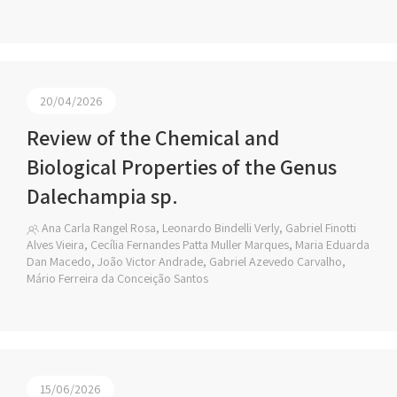
20/04/2026
Review of the Chemical and
Biological Properties of the Genus
Dalechampia sp.
Ana Carla Rangel Rosa, Leonardo Bindelli Verly, Gabriel Finotti
Alves Vieira, Cecília Fernandes Patta Muller Marques, Maria Eduarda
Dan Macedo, João Victor Andrade, Gabriel Azevedo Carvalho,
Mário Ferreira da Conceição Santos
15/06/2026