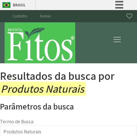
BRASIL
Simplifique!
Cadastro
Acesso
Comunica BR
Participe
Acesso à informação
Legislação
Canais
Resultados da busca por
Produtos Naturais
Parâmetros da busca
Termo de Busca