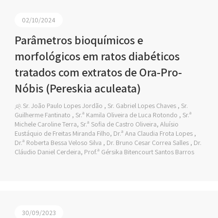
02/10/2024
Parâmetros bioquímicos e
morfológicos em ratos diabéticos
tratados com extratos de Ora-Pro-
Nóbis (Pereskia aculeata)
Sr. João Paulo Lopes Jordão , Sr. Gabriel Lopes Chaves , Sr.
Guilherme Fantinato , Sr.ª Kamila Oliveira de Luca Rotondo , Sr.ª
Michele Caroline Terra, Sr.ª Sofia de Castro Oliveira, Aluísio
Eustáquio de Freitas Miranda Filho, Dr.ª Ana Claudia Frota Lopes ,
Dr.ª Roberta Bessa Veloso Silva , Dr. Bruno Cesar Correa Salles , Dr.
Cláudio Daniel Cerdeira, Prof.ª Gérsika Bitencourt Santos Barros
30/09/2023