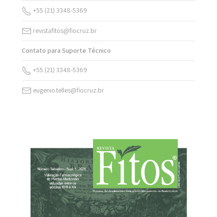
+55 (21) 3348-5369
revistafitos@fiocruz.br
Contato para Suporte Técnico
+55 (21) 3348-5369
eugenio.telles@fiocruz.br