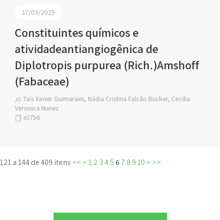
17/03/2025
Constituintes químicos e
atividadeantiangiogênica de
Diplotropis purpurea (Rich.)Amshoff
(Fabaceae)
Taís Xavier Guimaraes, Nádia Cristina Falcão Bücker, Cecilia
Veronica Nunez
e1756
121 a 144 de 409 itens
<<
<
1
2
3
4
5
6
7
8
9
10
>
>>