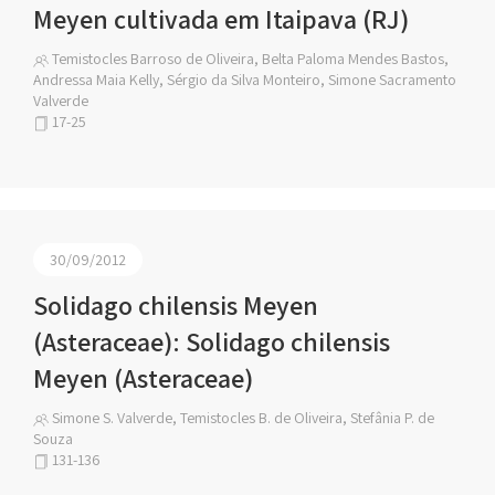
Meyen cultivada em Itaipava (RJ)
Temistocles Barroso de Oliveira, Belta Paloma Mendes Bastos,
Andressa Maia Kelly, Sérgio da Silva Monteiro, Simone Sacramento
Valverde
17-25
30/09/2012
Solidago chilensis Meyen
(Asteraceae): Solidago chilensis
Meyen (Asteraceae)
Simone S. Valverde, Temistocles B. de Oliveira, Stefânia P. de
Souza
131-136