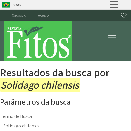
BRASIL
Simplifique!
Cadastro
Acesso
Comunica BR
Participe
Acesso à informação
Legislação
Canais
Resultados da busca por
Solidago chilensis
Parâmetros da busca
Termo de Busca