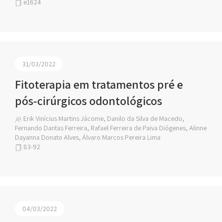
e1624
31/03/2022
Fitoterapia em tratamentos pré e
pós-cirúrgicos odontológicos
Erik Vinícius Martins Jácome, Danilo da Silva de Macedo,
Fernando Dantas Ferreira, Rafael Ferreira de Paiva Diógenes, Alinne
Dayanna Donato Alves, Álvaro Marcos Pereira Lima
83-92
04/03/2022