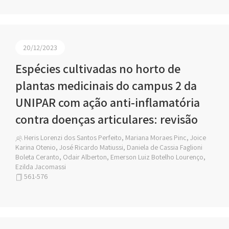
20/12/2023
Espécies cultivadas no horto de
plantas medicinais do campus 2 da
UNIPAR com ação anti-inflamatória
contra doenças articulares: revisão
Heris Lorenzi dos Santos Perfeito, Mariana Moraes Pinc, Joice
Karina Otenio, José Ricardo Matiussi, Daniela de Cassia Faglioni
Boleta Ceranto, Odair Alberton, Emerson Luiz Botelho Lourenço,
Ezilda Jacomassi
561-576