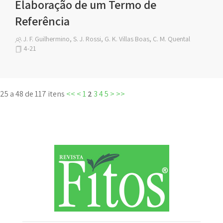
Elaboração de um Termo de
Referência
J. F. Guilhermino, S. J. Rossi, G. K. Villas Boas, C. M. Quental
4-21
25 a 48 de 117 itens
<<
<
1
2
3
4
5
>
>>