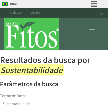
BRASIL
Simplifique!
Cadastro
Acesso
Comunica BR
Participe
Acesso à informação
Legislação
Canais
Resultados da busca por
Sustentabilidade
Parâmetros da busca
Termo de Busca