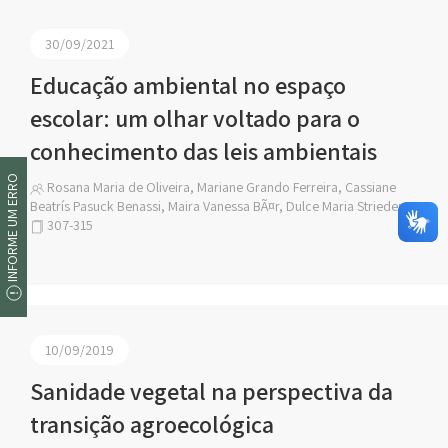
30/09/2021
Educação ambiental no espaço
escolar: um olhar voltado para o
conhecimento das leis ambientais
INFORME UM ERRO
Rosana Maria de Oliveira, Mariane Grando Ferreira, Cassiane
Beatrís Pasuck Benassi, Maira Vanessa BÃ¤r, Dulce Maria Strieder
307-315
10/09/2019
Sanidade vegetal na perspectiva da
transição agroecológica