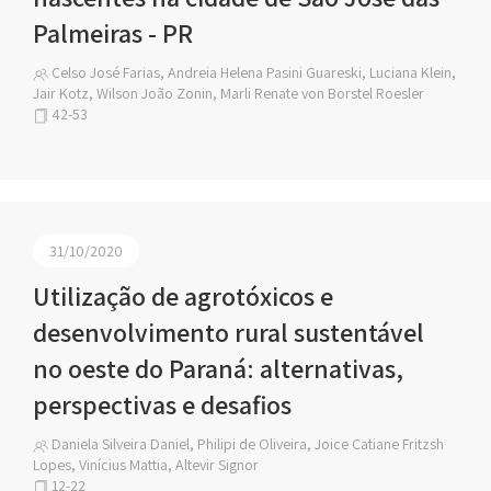
Palmeiras - PR
Celso José Farias, Andreia Helena Pasini Guareski, Luciana Klein,
Jair Kotz, Wilson João Zonin, Marli Renate von Borstel Roesler
42-53
31/10/2020
Utilização de agrotóxicos e
desenvolvimento rural sustentável
no oeste do Paraná: alternativas,
perspectivas e desafios
Daniela Silveira Daniel, Philipi de Oliveira, Joice Catiane Fritzsh
Lopes, Vinícius Mattia, Altevir Signor
12-22