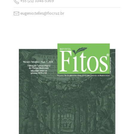
+55 (21) 3348-5369
eugenio.telles@fiocruz.br