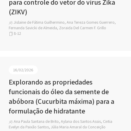
para controle do vetor do vírus Zika
(ZIKV)
Jislaine de Fátima Guilhermino, Ana Tereza Gomes Guerrero,
Fernanda Savicki de Almeida, Zoraida Del Carmen F. Grillo
8-12
16/02/2026
Explorando as propriedades
funcionais do óleo da semente de
abóbora (Cucurbita máxima) para a
formulação de hidratante
Ana Paula Santana de Brito, Aylana dos Santos Assis, Cintia
Evelyn da Paixão Santos, Júlia Maria Amaral da Conceição