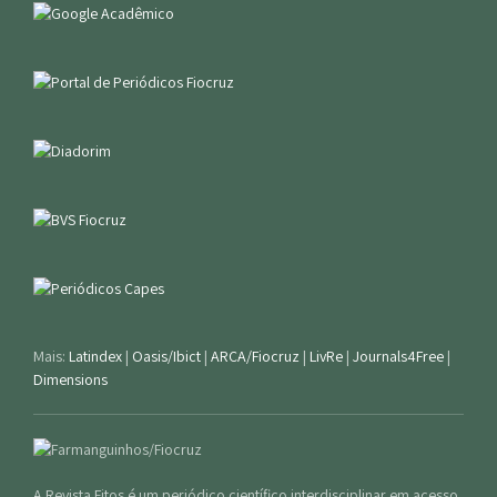
Mais:
Latindex
|
Oasis/Ibict
|
ARCA/Fiocruz
|
LivRe
|
Journals4Free
|
Dimensions
A Revista Fitos é um periódico científico interdisciplinar em acesso