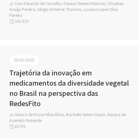
Caio Eduardo de Carvalho, Daiana Teixeira Mancini, Chrystian
Araújo Pereira, Sérgio Scherrer Thomasi, Luciana Lopes Silva
Pereira
315-323
15/01/2025
Trajetória da inovação em
medicamentos da diversidade vegetal
no Brasil na perspectiva das
RedesFito
Glauco de Kruse Villas Bôas, Rachelle Salem Hayon, Mayara de
Azeredo Rezende
e1759