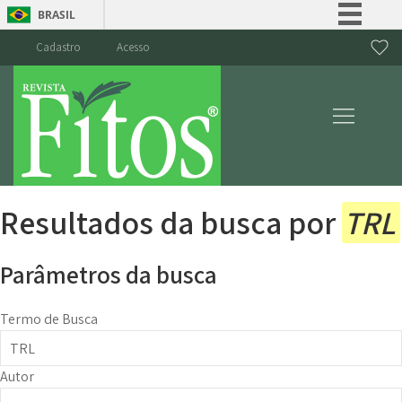
BRASIL
Simplifique!
Cadastro
Acesso
Comunica BR
Participe
Acesso à informação
Legislação
Canais
Resultados da busca por
TRL
Parâmetros da busca
Termo de Busca
Autor