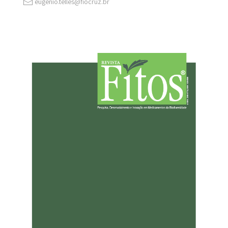
eugenio.telles@fiocruz.br