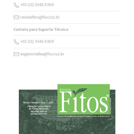
+55 (21) 3348-5369
revistafitos@fiocruz.br
Contato para Suporte Técnico
+55 (21) 3348-5369
eugenio.telles@fiocruz.br