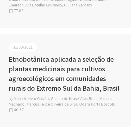
Emerson Luiz Botelho Lourenço, Giuliana Zardeto
77-82
31/03/2021
Etnobotânica aplicada a seleção de
plantas medicinais para cultivos
agroecológicos em comunidades
rurais do Extremo Sul da Bahia, Brasil
Marcelo Neto Galvão, Glauco de Kruse Villas Bôas, Marilza
Machado, Marcus Felipe Oliveira da Silva, Odara Horta Boscolo
40-57