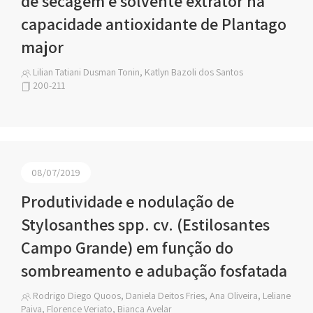
de secagem e solvente extrator na
capacidade antioxidante de Plantago
major
Lilian Tatiani Dusman Tonin, Katlyn Bazoli dos Santos
200-211
08/07/2019
Produtividade e nodulação de
Stylosanthes spp. cv. (Estilosantes
Campo Grande) em função do
sombreamento e adubação fosfatada
Rodrigo Diego Quoos, Daniela Deitos Fries, Ana Oliveira, Leliane
Paiva, Florence Veriato, Bianca Avelar