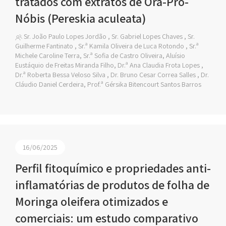
tratados com extratos de Ora-Pro-
Nóbis (Pereskia aculeata)
Sr. João Paulo Lopes Jordão , Sr. Gabriel Lopes Chaves , Sr.
Guilherme Fantinato , Sr.ª Kamila Oliveira de Luca Rotondo , Sr.ª
Michele Caroline Terra, Sr.ª Sofia de Castro Oliveira, Aluísio
Eustáquio de Freitas Miranda Filho, Dr.ª Ana Claudia Frota Lopes ,
Dr.ª Roberta Bessa Veloso Silva , Dr. Bruno Cesar Correa Salles , Dr.
Cláudio Daniel Cerdeira, Prof.ª Gérsika Bitencourt Santos Barros
16/06/2025
Perfil fitoquímico e propriedades anti-
inflamatórias de produtos de folha de
Moringa oleifera otimizados e
comerciais: um estudo comparativo