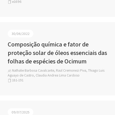
e1696
30/06/2022
Composição química e fator de
proteção solar de óleos essenciais das
folhas de espécies de Ocimum
Nathalie Barbosa Cavalcante, Raul Cremonezi Piva, Thiago Luis
Aguayo de Castro, Claudia Andrea Lima Cardoso
181-191
09/07/2025