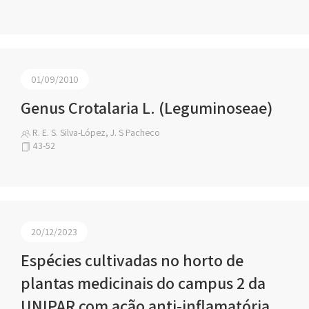
01/09/2010
Genus Crotalaria L. (Leguminoseae)
R. E. S. Silva-López, J. S Pacheco
43-52
20/12/2023
Espécies cultivadas no horto de
plantas medicinais do campus 2 da
UNIPAR com ação anti-inflamatória