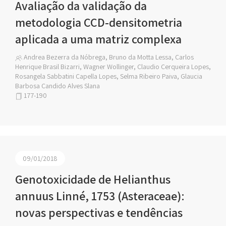
Avaliação da validação da
metodologia CCD-densitometria
aplicada a uma matriz complexa
Andrea Bezerra da Nóbrega, Bruno da Motta Lessa, Carlos
Henrique Brasil Bizarri, Wagner Wollinger, Claudio Cerqueira Lopes,
Rosangela Sabbatini Capella Lopes, Selma Ribeiro Paiva, Glaucia
Barbosa Candido Alves Slana
177-190
09/01/2018
Genotoxicidade de Helianthus
annuus Linné, 1753 (Asteraceae):
novas perspectivas e tendências