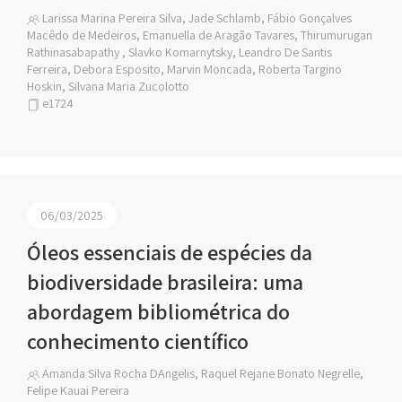
Larissa Marina Pereira Silva, Jade Schlamb, Fábio Gonçalves
Macêdo de Medeiros, Emanuella de Aragão Tavares, Thirumurugan
Rathinasabapathy , Slavko Komarnytsky, Leandro De Santis
Ferreira, Debora Esposito, Marvin Moncada, Roberta Targino
Hoskin, Silvana Maria Zucolotto
e1724
06/03/2025
Óleos essenciais de espécies da
biodiversidade brasileira: uma
abordagem bibliométrica do
conhecimento científico
Amanda Silva Rocha DAngelis, Raquel Rejane Bonato Negrelle,
Felipe Kauai Pereira