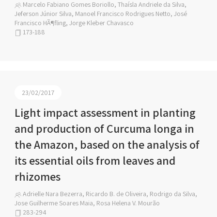
Marcelo Fabiano Gomes Boriollo, Thaísla Andriele da Silva,
Jeferson Júnior Silva, Manoel Francisco Rodrigues Netto, José
Francisco HÃ¶fling, Jorge Kleber Chavasco
173-188
23/02/2017
Light impact assessment in planting
and production of Curcuma longa in
the Amazon, based on the analysis of
its essential oils from leaves and
rhizomes
Adrielle Nara Bezerra, Ricardo B. de Oliveira, Rodrigo da Silva,
Jose Guilherme Soares Maia, Rosa Helena V. Mourão
283-294