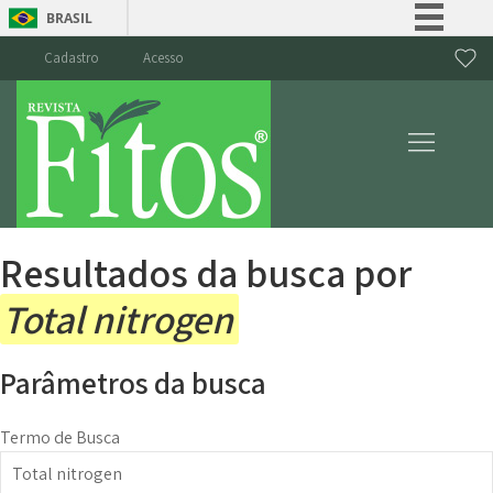
BRASIL
Simplifique!
Cadastro
Acesso
Comunica BR
Participe
Acesso à informação
Legislação
Canais
Resultados da busca por
Total nitrogen
Parâmetros da busca
Termo de Busca