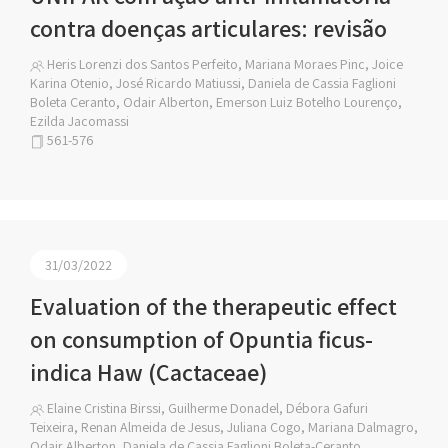
contra doenças articulares: revisão
Heris Lorenzi dos Santos Perfeito, Mariana Moraes Pinc, Joice
Karina Otenio, José Ricardo Matiussi, Daniela de Cassia Faglioni
Boleta Ceranto, Odair Alberton, Emerson Luiz Botelho Lourenço,
Ezilda Jacomassi
561-576
31/03/2022
Evaluation of the therapeutic effect
on consumption of Opuntia ficus-
indica Haw (Cactaceae)
Elaine Cristina Birssi, Guilherme Donadel, Débora Gafuri
Teixeira, Renan Almeida de Jesus, Juliana Cogo, Mariana Dalmagro,
Odair Alberton, Daniela de Cassia Faglioni Boleta-Ceranto,