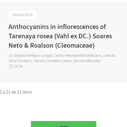
05/04/2019
Anthocyanins in inflorescences of
Tarenaya rosea (Vahl ex DC.) Soares
Neto & Roalson (Cleomaceae)
Claudia SimÃµes Gurgel, Carlos Henrique Brasil Bizarri, Lívia da
Silva Cordeiro, Tatiana Carvalho Castro, Norma Albarello
22-28
1 a 21 de 21 itens