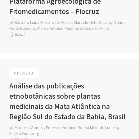
Plataforma Agroecológica de
Fitomedicamentos – Fiocruz
Bárbara Liana Ferreira de Abreu, Marcelo Neto Galvão, Odara
Horta Boscolo, Marco Antonio Palomares Accardo Filho
e1617
01/12/2016
Análise das publicações
etnobotânicas sobre plantas
medicinais da Mata Atlântica na
Região Sul do Estado da Bahia, Brasil
Marcella Gomez, Emerson Antônio Rocha Melo de Lucena,
Estélio Gomberg