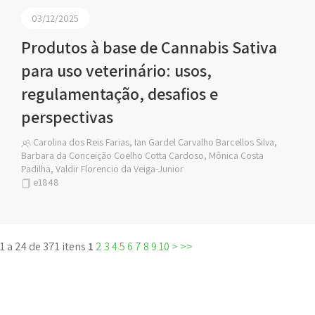
03/12/2025
Produtos à base de Cannabis Sativa
para uso veterinário: usos,
regulamentação, desafios e
perspectivas
Carolina dos Reis Farias, Ian Gardel Carvalho Barcellos Silva,
Barbara da Conceição Coelho Cotta Cardoso, Mônica Costa
Padilha, Valdir Florencio da Veiga-Junior
e1848
1 a 24 de 371 itens
1
2
3
4
5
6
7
8
9
10
>
>>