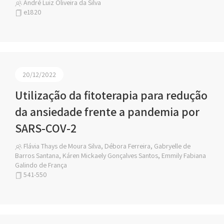
André Luiz Oliveira da Silva
e1820
20/12/2022
Utilização da fitoterapia para redução
da ansiedade frente a pandemia por
SARS-COV-2
Flávia Thays de Moura Silva, Débora Ferreira, Gabryelle de
Barros Santana, Káren Mickaely Gonçalves Santos, Emmily Fabiana
Galindo de França
541-550