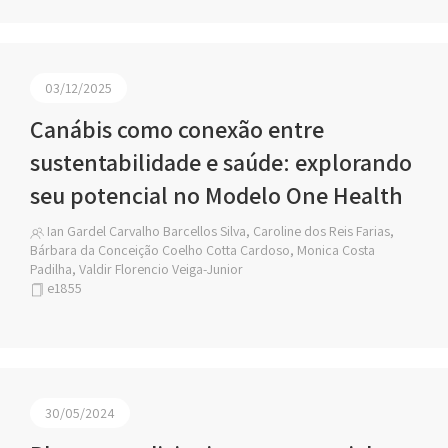
03/12/2025
Canábis como conexão entre
sustentabilidade e saúde: explorando
seu potencial no Modelo One Health
Ian Gardel Carvalho Barcellos Silva, Caroline dos Reis Farias,
Bárbara da Conceição Coelho Cotta Cardoso, Monica Costa
Padilha, Valdir Florencio Veiga-Junior
e1855
30/05/2024