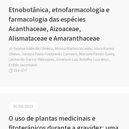
Etnobotânica, etnofarmacologia e
farmacologia das espécies
Acanthaceae, Aizoaceae,
Alismataceae e Amaranthaceae
Geysse Kelle de Oliveira, Monisi Martins Vicente, Joice Karina
Otenio, Vaneza Paula Poplawski Carneiro, Mariane Pavani Gumy,
Leonardo Garcia Velasquez, Emerson Luiz Botelho Lourenço,
Ezilda Jacomassi
314-337
30/09/2023
O uso de plantas medicinais e
fitoterápicos durante a gravidez: uma