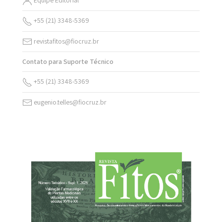
+55 (21) 3348-5369
revistafitos@fiocruz.br
Contato para Suporte Técnico
+55 (21) 3348-5369
eugenio.telles@fiocruz.br