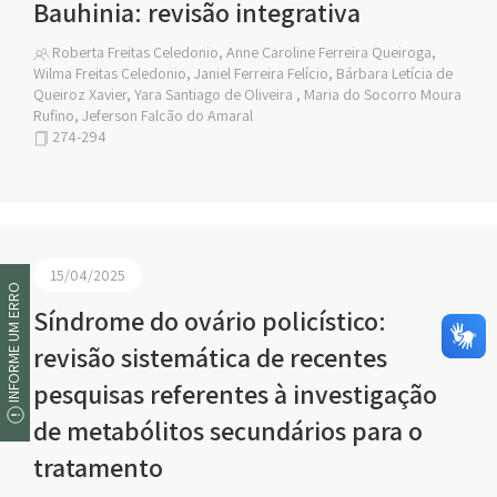
Bauhinia: revisão integrativa
Roberta Freitas Celedonio, Anne Caroline Ferreira Queiroga,
Wilma Freitas Celedonio, Janiel Ferreira Felício, Bárbara Letícia de
Queiroz Xavier, Yara Santiago de Oliveira , Maria do Socorro Moura
Rufino, Jeferson Falcão do Amaral
274-294
15/04/2025
INFORME UM ERRO
Síndrome do ovário policístico:
revisão sistemática de recentes
pesquisas referentes à investigação
de metabólitos secundários para o
tratamento