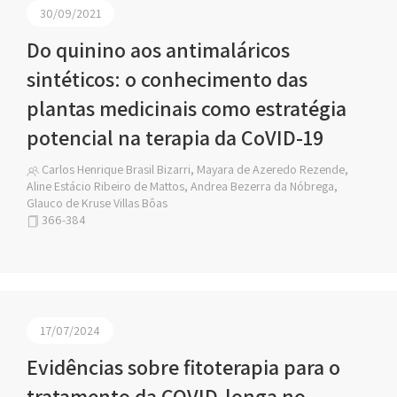
30/09/2021
Do quinino aos antimaláricos
sintéticos: o conhecimento das
plantas medicinais como estratégia
potencial na terapia da CoVID-19
Carlos Henrique Brasil Bizarri, Mayara de Azeredo Rezende,
Aline Estácio Ribeiro de Mattos, Andrea Bezerra da Nóbrega,
Glauco de Kruse Villas Bôas
366-384
17/07/2024
Evidências sobre fitoterapia para o
tratamento da COVID-longa no