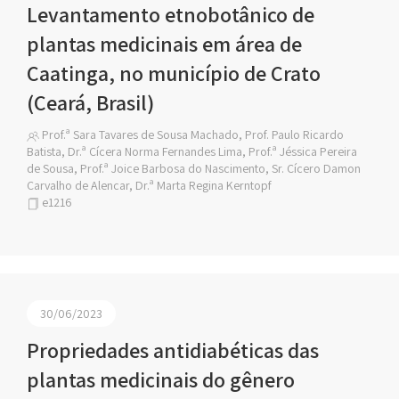
Levantamento etnobotânico de
plantas medicinais em área de
Caatinga, no município de Crato
(Ceará, Brasil)
Prof.ª Sara Tavares de Sousa Machado, Prof. Paulo Ricardo
Batista, Dr.ª Cícera Norma Fernandes Lima, Prof.ª Jéssica Pereira
de Sousa, Prof.ª Joice Barbosa do Nascimento, Sr. Cícero Damon
Carvalho de Alencar, Dr.ª Marta Regina Kerntopf
e1216
30/06/2023
Propriedades antidiabéticas das
plantas medicinais do gênero