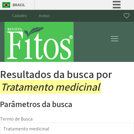
BRASIL
Simplifique!
Cadastro
Acesso
Comunica BR
Participe
Acesso à informação
Legislação
Canais
Resultados da busca por
Tratamento medicinal
Parâmetros da busca
Termo de Busca