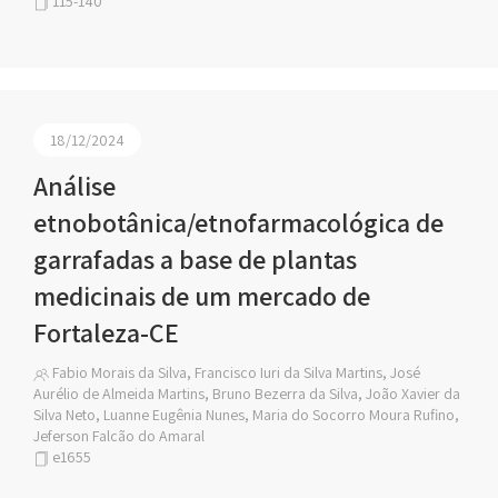
115-140
18/12/2024
Análise
etnobotânica/etnofarmacológica de
garrafadas a base de plantas
medicinais de um mercado de
Fortaleza-CE
Fabio Morais da Silva, Francisco Iuri da Silva Martins, José
Aurélio de Almeida Martins, Bruno Bezerra da Silva, João Xavier da
Silva Neto, Luanne Eugênia Nunes, Maria do Socorro Moura Rufino,
Jeferson Falcão do Amaral
e1655