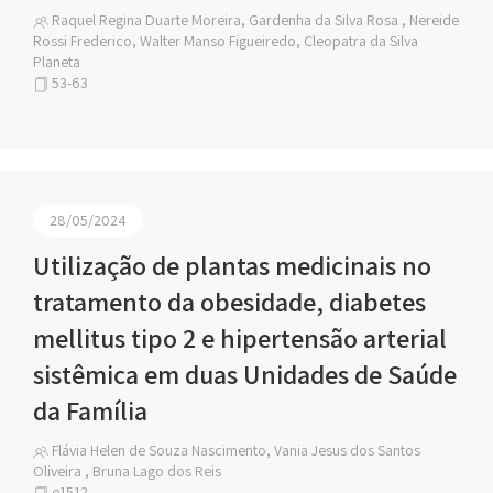
Raquel Regina Duarte Moreira, Gardenha da Silva Rosa , Nereide
Rossi Frederico, Walter Manso Figueiredo, Cleopatra da Silva
Planeta
53-63
28/05/2024
Utilização de plantas medicinais no
tratamento da obesidade, diabetes
mellitus tipo 2 e hipertensão arterial
sistêmica em duas Unidades de Saúde
da Família
Flávia Helen de Souza Nascimento, Vania Jesus dos Santos
Oliveira , Bruna Lago dos Reis
e1512