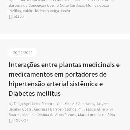
Bárbara da Conceição Coelho Cotta Cardoso, Monica Costa
Padilha, Valdir Florencio Veiga-Junior
e1855
20/12/2022
Interações entre plantas medicinais e
medicamentos em portadores de
hipertensão arterial sistêmica e
Diabetes mellitus
Tiago Agostinho Ferreira, Ydia Mariele Valadares, Jullyana
Bicalho Costa, Andressa Barros Paschoalim, Jéssica Aline Silva
Soares, Mariana Cristina de Assis Ramos, Maria Ludmila da Silva
490-507