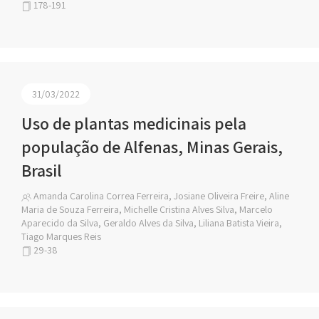
178-191
31/03/2022
Uso de plantas medicinais pela
população de Alfenas, Minas Gerais,
Brasil
Amanda Carolina Correa Ferreira, Josiane Oliveira Freire, Aline
Maria de Souza Ferreira, Michelle Cristina Alves Silva, Marcelo
Aparecido da Silva, Geraldo Alves da Silva, Liliana Batista Vieira,
Tiago Marques Reis
29-38