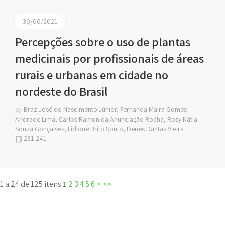
30/06/2021
Percepções sobre o uso de plantas
medicinais por profissionais de áreas
rurais e urbanas em cidade no
nordeste do Brasil
Braz José do Nascimento Júnior, Fernanda Maira Gomes
Andrade Lima, Carlos Ramon da Anunciação Rocha, Rosy Kátia
Souza Gonçalves, Lidione Brito Souto, Denes Dantas Vieira
231-241
1 a 24 de 125 itens
1
2
3
4
5
6
>
>>