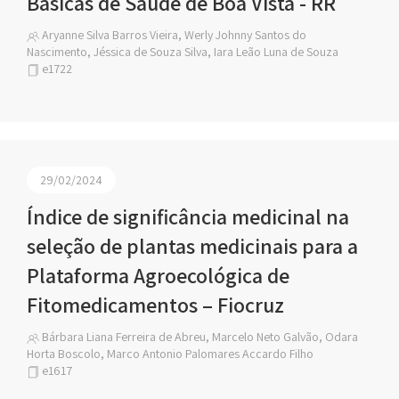
Básicas de Saúde de Boa Vista - RR
Aryanne Silva Barros Vieira, Werly Johnny Santos do
Nascimento, Jéssica de Souza Silva, Iara Leão Luna de Souza
e1722
29/02/2024
Índice de significância medicinal na
seleção de plantas medicinais para a
Plataforma Agroecológica de
Fitomedicamentos – Fiocruz
Bárbara Liana Ferreira de Abreu, Marcelo Neto Galvão, Odara
Horta Boscolo, Marco Antonio Palomares Accardo Filho
e1617