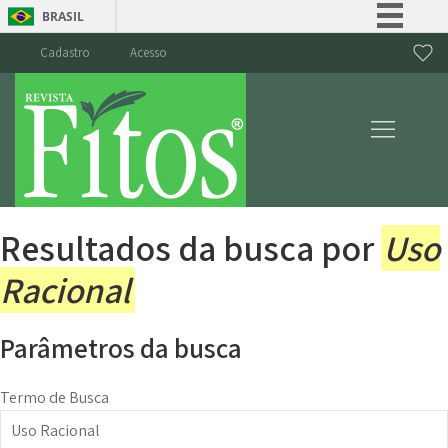
BRASIL
Simplifique!
Cadastro
Acesso
Comunica BR
Participe
Acesso à informação
Legislação
Canais
Resultados da busca por
Uso
Racional
Parâmetros da busca
Termo de Busca