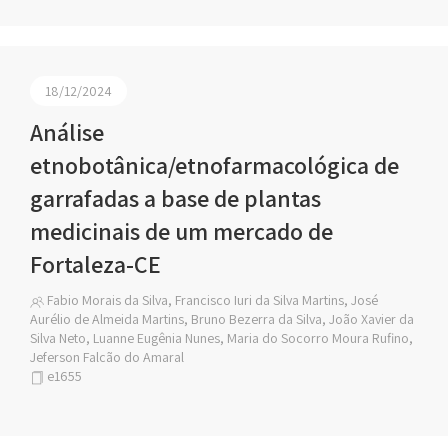
18/12/2024
Análise
etnobotânica/etnofarmacológica de
garrafadas a base de plantas
medicinais de um mercado de
Fortaleza-CE
Fabio Morais da Silva, Francisco Iuri da Silva Martins, José
Aurélio de Almeida Martins, Bruno Bezerra da Silva, João Xavier da
Silva Neto, Luanne Eugênia Nunes, Maria do Socorro Moura Rufino,
Jeferson Falcão do Amaral
e1655