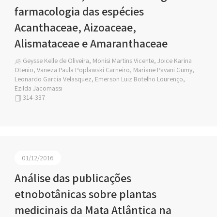
farmacologia das espécies
Acanthaceae, Aizoaceae,
Alismataceae e Amaranthaceae
Geysse Kelle de Oliveira, Monisi Martins Vicente, Joice Karina
Otenio, Vaneza Paula Poplawski Carneiro, Mariane Pavani Gumy,
Leonardo Garcia Velasquez, Emerson Luiz Botelho Lourenço,
Ezilda Jacomassi
314-337
01/12/2016
Análise das publicações
etnobotânicas sobre plantas
medicinais da Mata Atlântica na