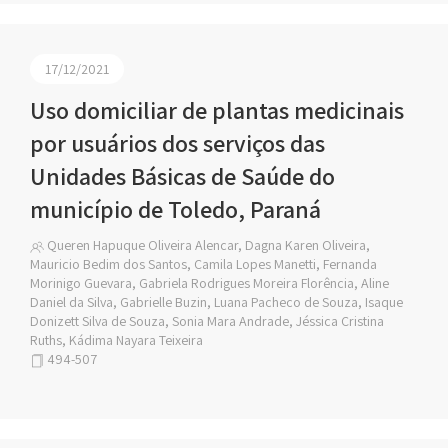
17/12/2021
Uso domiciliar de plantas medicinais
por usuários dos serviços das
Unidades Básicas de Saúde do
município de Toledo, Paraná
Queren Hapuque Oliveira Alencar, Dagna Karen Oliveira,
Mauricio Bedim dos Santos, Camila Lopes Manetti, Fernanda
Morinigo Guevara, Gabriela Rodrigues Moreira Florência, Aline
Daniel da Silva, Gabrielle Buzin, Luana Pacheco de Souza, Isaque
Donizett Silva de Souza, Sonia Mara Andrade, Jéssica Cristina
Ruths, Kádima Nayara Teixeira
494-507