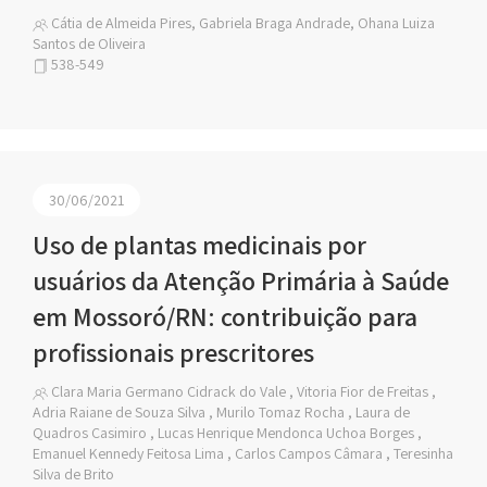
Cátia de Almeida Pires, Gabriela Braga Andrade, Ohana Luiza
Santos de Oliveira
538-549
30/06/2021
Uso de plantas medicinais por
usuários da Atenção Primária à Saúde
em Mossoró/RN: contribuição para
profissionais prescritores
Clara Maria Germano Cidrack do Vale , Vitoria Fior de Freitas ,
Adria Raiane de Souza Silva , Murilo Tomaz Rocha , Laura de
Quadros Casimiro , Lucas Henrique Mendonca Uchoa Borges ,
Emanuel Kennedy Feitosa Lima , Carlos Campos Câmara , Teresinha
Silva de Brito