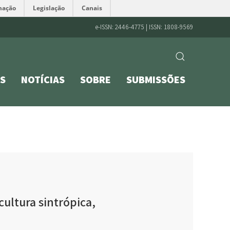
mação
Legislação
Canais
e-ISSN: 2446-4775 | ISSN: 1808-9569
S
NOTÍCIAS
SOBRE
SUBMISSÕES
ultura sintrópica,