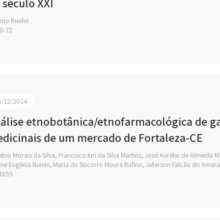
 século XXI
rno Rieder
0-72
8/12/2024
álise etnobotânica/etnofarmacológica de ga
dicinais de um mercado de Fortaleza-CE
bio Morais da Silva, Francisco Iuri da Silva Martins, José Aurélio de Almeida M
ne Eugênia Nunes, Maria do Socorro Moura Rufino, Jeferson Falcão do Amara
1655