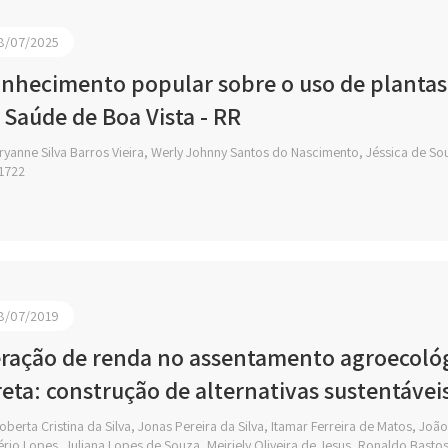
8/07/2025
nhecimento popular sobre o uso de plantas
 Saúde de Boa Vista - RR
yanne Silva Barros Vieira, Werly Johnny Santos do Nascimento, Jéssica de Sou
1722
8/07/2019
ração de renda no assentamento agroecoló
reta: construção de alternativas sustentávei
berta Cristina da Silva, Jonas Pereira da Silva, Itamar Ferreira de Matos, João
rio Lopes, Juliana Lopes de Souza, Meiriely Oliveira de Jesus, Ronaldo Basto