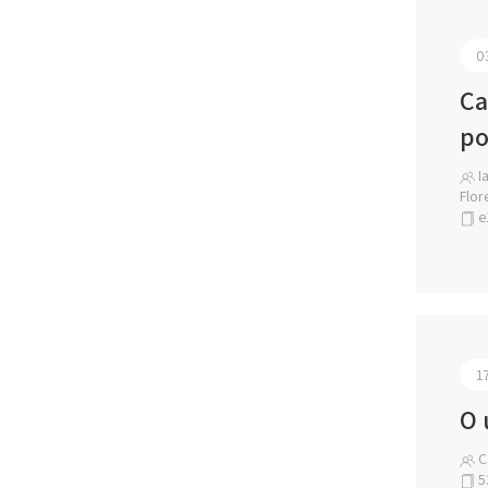
0
Ca
po
Ia
Flor
e
1
O 
Cá
5