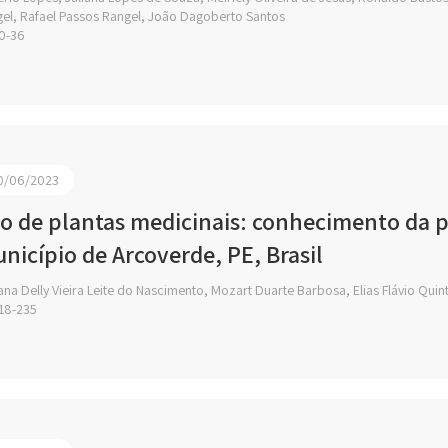
el, Rafael Passos Rangel, João Dagoberto Santos
0-36
0/06/2023
o de plantas medicinais: conhecimento da 
nicípio de Arcoverde, PE, Brasil
na Delly Vieira Leite do Nascimento, Mozart Duarte Barbosa, Elias Flávio Quin
18-235