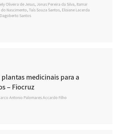
ly Oliveira de Jesus, Jonas Pereira da Silva, Itamar
us do Nascimento, Taís Souza Santos, Elisiane Lacerda
o Dagoberto Santos
e plantas medicinais para a
s – Fiocruz
Marco Antonio Palomares Accardo Filho