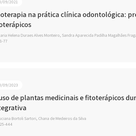
0/09/2021
toterapia na prática clínica odontológica: p
toterápicos
aria Helena Duraes Alves Monteiro, Sandra Aparecida Padilha Magalhães Frag
8-77
0/09/2023
uso de plantas medicinais e fitoterápicos du
tegrativa
ciana Bortoli Sartori, Chana de Medeiros da Silva
25-444