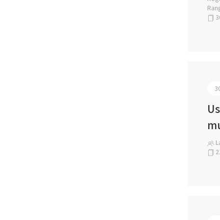
Rang
3
3
Us
mu
La
2