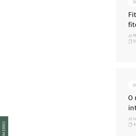
3
Fi
fi
M
5
3
O 
in
Lu
4