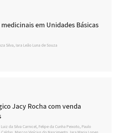
 medicinais em Unidades Básicas
za Silva, Iara Leão Luna de Souza
gico Jacy Rocha com venda
s
 Luiz da Silva Carnicel, Felipe da Cunha Peixoto, Paulo
s Caldas, Marcos Vinícius do Nascimento, Iara Maria Lopes