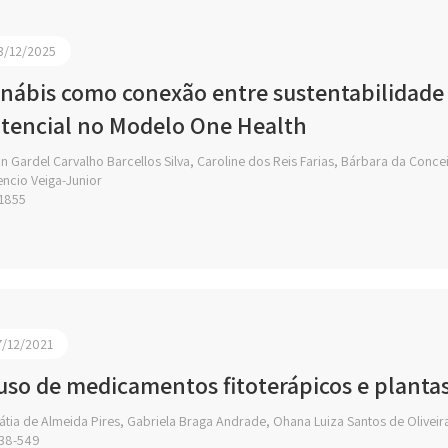
3/12/2025
nábis como conexão entre sustentabilidade 
tencial no Modelo One Health
n Gardel Carvalho Barcellos Silva, Caroline dos Reis Farias, Bárbara da Conc
encio Veiga-Junior
1855
7/12/2021
uso de medicamentos fitoterápicos e planta
tia de Almeida Pires, Gabriela Braga Andrade, Ohana Luiza Santos de Oliveir
38-549