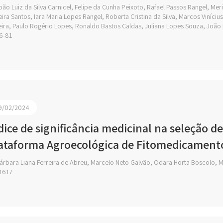
ão Luiz da Silva Carnicel, Felipe da Cunha Peixoto, Rafael Passos Rangel, Merie
eira Santos, Iara Maria Lopes Rangel, Roberta Cristina da Silva, Marcos Viníci
eira, Paulo Rogério Lopes, Ronaldo Bastos Caldas, Juliana Lopes Souza, Joã
6-81
9/02/2024
dice de significância medicinal na seleção d
ataforma Agroecológica de Fitomedicamento
árbara Liana Ferreira de Abreu, Marcelo Neto Galvão, Odara Horta Boscolo, 
1617