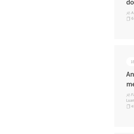
do
A
6
1
An
me
Fa
Luan
e