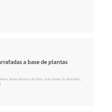
rrafadas a base de plantas
artins, Bruno Bezerra da Silva, João Xavier da Silva Neto,
l