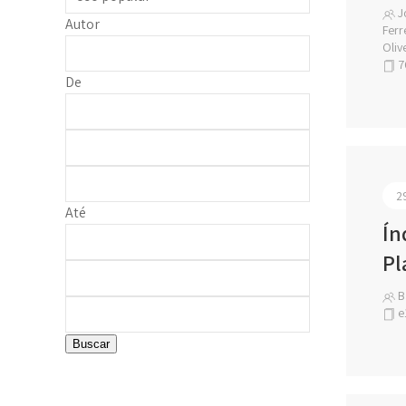
Jo
Autor
Ferr
Oliv
7
De
2
Até
Ín
Pl
B
e
Buscar