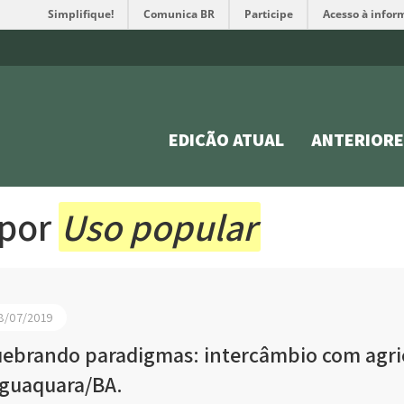
Simplifique!
Comunica BR
Participe
Acesso à infor
EDIÇÃO ATUAL
ANTERIORE
 por
Uso popular
8/07/2019
ebrando paradigmas: intercâmbio com agric
guaquara/BA.