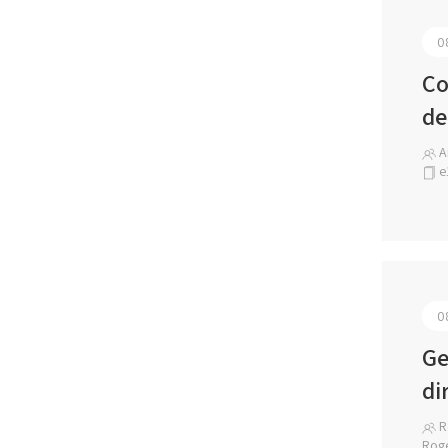
0
Co
de
Ar
e
0
Ge
di
Ro
Rogé