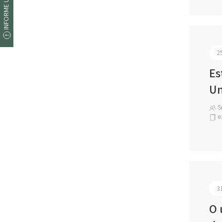
INFORME UM ERRO
2
Es
Un
Sr
e
3
O 