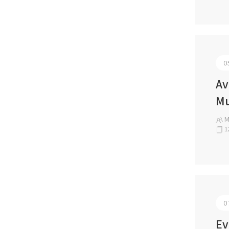
0
Av
Mu
Ma
1
0
Ev