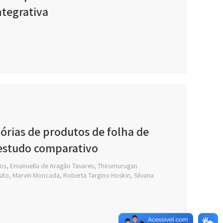
ntegrativa
tórias de produtos de folha de
 estudo comparativo
ros, Emanuella de Aragão Tavares, Thirumurugan
ito, Marvin Moncada, Roberta Targino Hoskin, Silvana