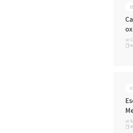
1
Ca
ox
Ce
e
0
Es
Me
S.
4