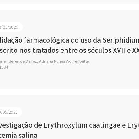
0/05/2026
lidação farmacológica do uso da Seriphidiu
scrito nos tratados entre os séculos XVII e X
aren Berenice Denez, Adriana Nunes Wolffenbüttel
1934
9/05/2025
vestigação de Erythroxylum caatingae e Er
temia salina