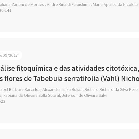
liana Zanoni de Moraes , André Rinaldi Fukushima, Maria Aparecida Nicoletti
20-141
5/09/2017
álise fitoquímica e das atividades citotóxica
s flores de Tabebuia serratifolia (Vahl) Nich
abel Bárbara Barcelos, Alexandra Luiza Bulian, Richard Richard da Silva Pere
s, Fabiana de Oliveira Solla Sobral, Jeferson de Oliveira Salvi
-23