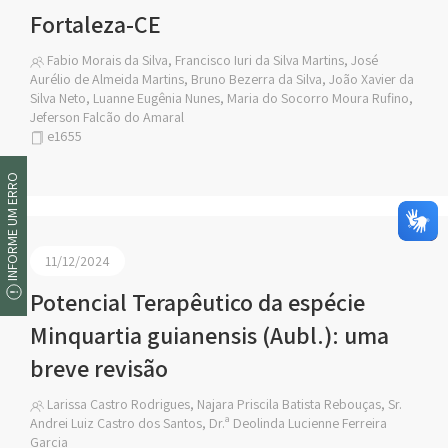
Fortaleza-CE
Fabio Morais da Silva, Francisco Iuri da Silva Martins, José
Aurélio de Almeida Martins, Bruno Bezerra da Silva, João Xavier da
Silva Neto, Luanne Eugênia Nunes, Maria do Socorro Moura Rufino,
Jeferson Falcão do Amaral
e1655
INFORME UM ERRO
11/12/2024
Potencial Terapêutico da espécie
Minquartia guianensis (Aubl.): uma
breve revisão
Larissa Castro Rodrigues, Najara Priscila Batista Rebouças, Sr.
Andrei Luiz Castro dos Santos, Dr.ª Deolinda Lucienne Ferreira
Garcia