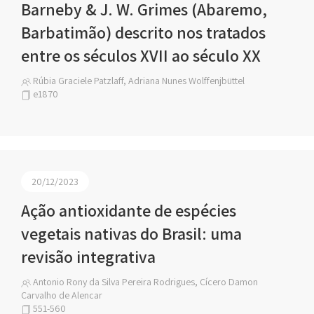
Barneby & J. W. Grimes (Abaremo,
Barbatimão) descrito nos tratados
entre os séculos XVII ao século XX
Rúbia Graciele Patzlaff, Adriana Nunes Wolffenjbüttel
e1870
20/12/2023
Ação antioxidante de espécies
vegetais nativas do Brasil: uma
revisão integrativa
Antonio Rony da Silva Pereira Rodrigues, Cícero Damon
Carvalho de Alencar
551-560