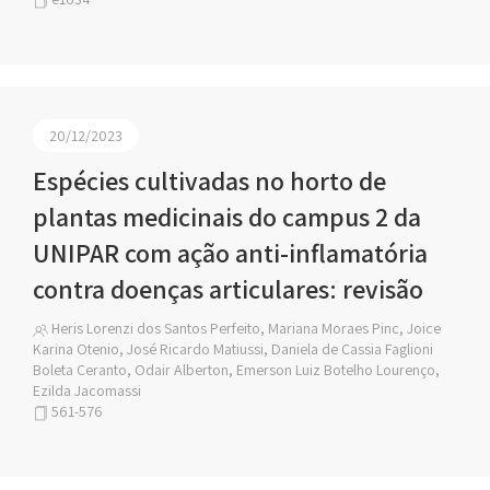
20/12/2023
Espécies cultivadas no horto de
plantas medicinais do campus 2 da
UNIPAR com ação anti-inflamatória
contra doenças articulares: revisão
Heris Lorenzi dos Santos Perfeito, Mariana Moraes Pinc, Joice
Karina Otenio, José Ricardo Matiussi, Daniela de Cassia Faglioni
Boleta Ceranto, Odair Alberton, Emerson Luiz Botelho Lourenço,
Ezilda Jacomassi
561-576