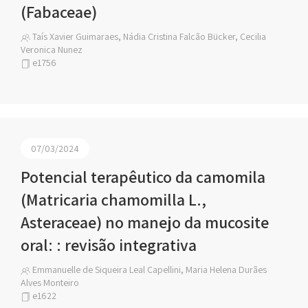
(Fabaceae)
Taís Xavier Guimaraes, Nádia Cristina Falcão Bücker, Cecilia
Veronica Nunez
e1756
07/03/2024
Potencial terapêutico da camomila
(Matricaria chamomilla L.,
Asteraceae) no manejo da mucosite
oral: : revisão integrativa
Emmanuelle de Siqueira Leal Capellini, Maria Helena Durães
Alves Monteiro
e1622