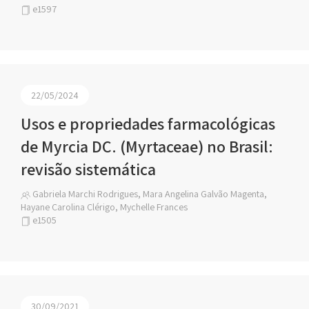
e1597
22/05/2024
Usos e propriedades farmacológicas
de Myrcia DC. (Myrtaceae) no Brasil:
revisão sistemática
Gabriela Marchi Rodrigues, Mara Angelina Galvão Magenta,
Hayane Carolina Clérigo, Mychelle Frances
e1505
30/09/2021