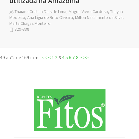
utilizada na Amazônia
Thaiana Cristina Dias de Lima, Magda Vieira Cardoso, Thayna
Modesto, Ana Lígia de Brito Oliveira, Milton Nascimento da Silva,
Marta Chagas Monteiro
329-338
49 a 72 de 169 itens
<<
<
1
2
3
4
5
6
7
8
>
>>