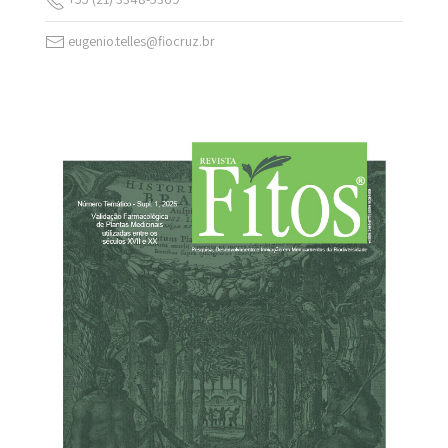
eugenio.telles@fiocruz.br