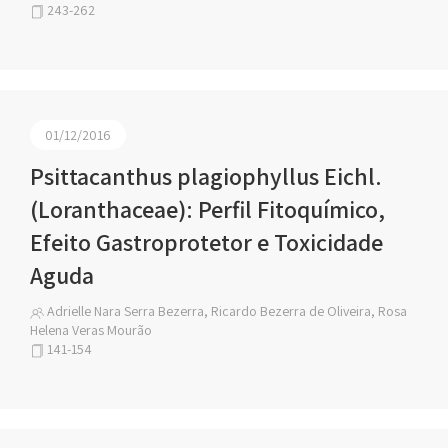
243-262
01/12/2016
Psittacanthus plagiophyllus Eichl.
(Loranthaceae): Perfil Fitoquímico,
Efeito Gastroprotetor e Toxicidade
Aguda
Adrielle Nara Serra Bezerra, Ricardo Bezerra de Oliveira, Rosa
Helena Veras Mourão
141-154