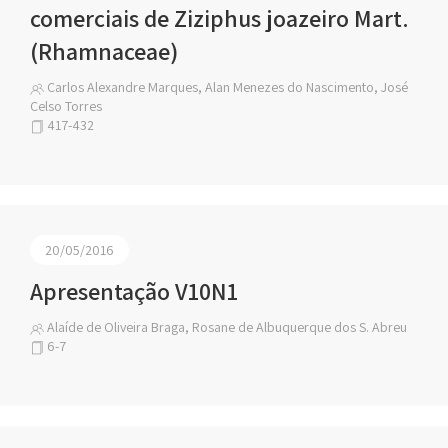
comerciais de Ziziphus joazeiro Mart.
(Rhamnaceae)
Carlos Alexandre Marques, Alan Menezes do Nascimento, José
Celso Torres
417-432
20/05/2016
Apresentação V10N1
Alaíde de Oliveira Braga, Rosane de Albuquerque dos S. Abreu
6-7