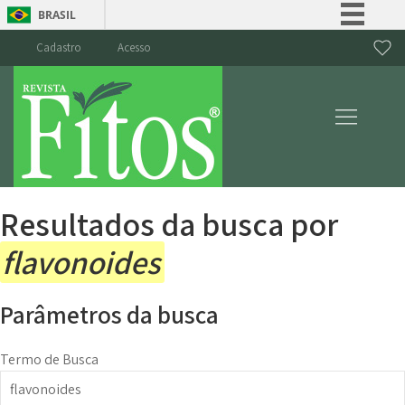
BRASIL
Simplifique!
Cadastro
Acesso
Comunica BR
Participe
Acesso à informação
Legislação
Canais
Resultados da busca por
flavonoides
Parâmetros da busca
Termo de Busca