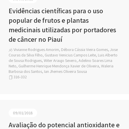
Evidências científicas para o uso
popular de frutos e plantas
medicinais utilizadas por portadores
de câncer no Piauí
Vivianne Rodrigues Amorim, Débora Cássia Vieira Gomes, Jose
Couras da Silva Filho, Gustavo Venicius Campos Leite, Luis Alberto
de Sousa Rodrigues, Witer Araujo Severo, Adelino Soares Lima
Neto, Guilherme Henrique Mendonça Xavier de Oliveira, Waleria
Barbosa dos Santos, Ian Jhemes Oliveira Sousa
316-332
09/01/2018
Avaliação do potencial antioxidante e