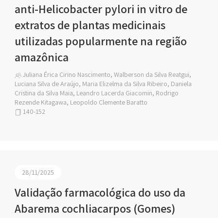
anti-Helicobacter pylori in vitro de
extratos de plantas medicinais
utilizadas popularmente na região
amazônica
Juliana Érica Cirino Nascimento, Walberson da Silva Reatgui,
Luciana Silva de Araújo, Maria Elizelma da Silva Ribeiro, Daniela
Cristina da Silva Maia, Leandro Lacerda Giacomin, Rodrigo
Rezende Kitagawa, Leopoldo Clemente Baratto
140-152
28/11/2025
Validação farmacológica do uso da
Abarema cochliacarpos (Gomes)