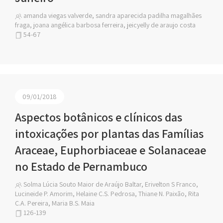
amanda viegas valverde, sandra aparecida padilha magalhães
fraga, joana angélica barbosa ferreira, jeicyelly de araujo costa
54-67
09/01/2018
Aspectos botânicos e clínicos das
intoxicações por plantas das Famílias
Araceae, Euphorbiaceae e Solanaceae
no Estado de Pernambuco
Solma Lúcia Souto Maior de Araújo Baltar, Erivelton S Franco,
Lucineide P. Amorim, Helaine C.S. Pedrosa, Thiane N. Paixão, Rita
C.A. Pereira, Maria B.S. Maia
126-139