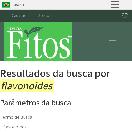
BRASIL
Simplifique!
Cadastro
Acesso
Comunica BR
Participe
Acesso à informação
Legislação
Canais
Resultados da busca por
flavonoides
Parâmetros da busca
Termo de Busca