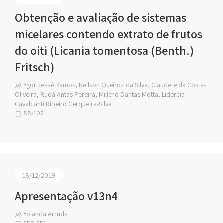
Obtenção e avaliação de sistemas
micelares contendo extrato de frutos
do oiti (Licania tomentosa (Benth.)
Fritsch)
Ygor Jessé Ramos, Neilson Queiroz da Silva, Claudete da Costa-
Oliveira, Rudá Antas Pereira, Milleno Dantas Motta, Lidércia
Cavalcanti Ribeiro Cerqueira-Silva
88-102
18/12/2019
Apresentação v13n4
Yolanda Arruda