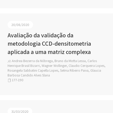
20/08/2020
Avaliação da validação da
metodologia CCD-densitometria
aplicada a uma matriz complexa
Andrea Bezerra da Nóbrega, Bruno da Motta Lessa, Carlos
Henrique Brasil Bizarri, Wagner Wollinger, Claudio Cerqueira Lopes,
Rosangela Sabbatini Capella Lopes, Selma Ribeiro Paiva, Glaucia
Barbosa Candido Alves Slana
177-190
31/03/2020