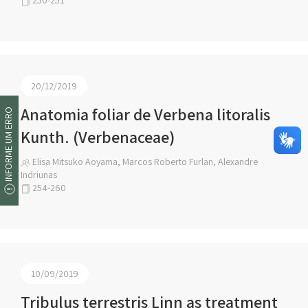
250-251
20/12/2019
Anatomia foliar de Verbena litoralis
INFORME UM ERRO
Kunth. (Verbenaceae)
Elisa Mitsuko Aoyama, Marcos Roberto Furlan, Alexandre
Indriunas
254-260
10/09/2019
Tribulus terrestris Linn as treatment