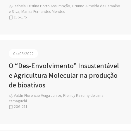
Isabela Cristina Porto Assumpção, Brunno Almeida de Carvalho
e Silva, Marisa Fernandes Mendes
156-175
04/03/2022
O “Des-Envolvimento” Insustentável
e Agricultura Molecular na produção
de bioativos
Valdir Florencio Veiga Junior, Klenicy Kazumy de Lima
Yamaguchi
206-211