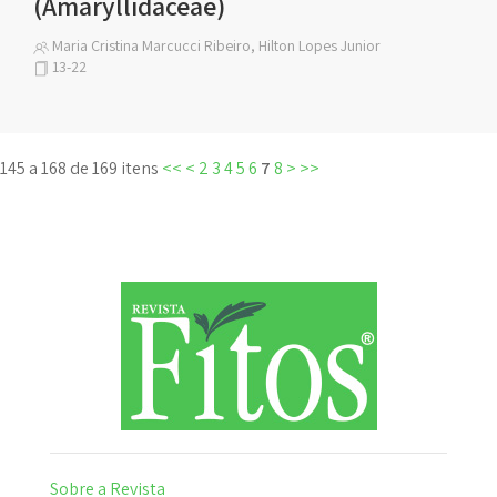
(Amaryllidaceae)
Maria Cristina Marcucci Ribeiro, Hilton Lopes Junior
13-22
145 a 168 de 169 itens
<<
<
2
3
4
5
6
7
8
>
>>
Sobre a Revista