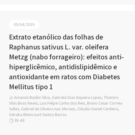
05/04/2019
Extrato etanólico das folhas de
Raphanus sativus L. var. oleifera
Metzg (nabo forrageiro): efeitos anti-
hiperglicêmico, antidislipidêmico e
antioxidante em ratos com Diabetes
Mellitus tipo 1
Amanda Basílio Silva, Gabriela Dias Siqueira Lopes, Thamiris
Vilas Boas Neves, Luis Felipe Cunha dos Reis, Bruno Cesar Correia
Salles, Gabriel de Oliveira Isac Moraes, Cláudio Daniel Cerdeira,
Gérsika Bitencourt Santos Barros
38-48