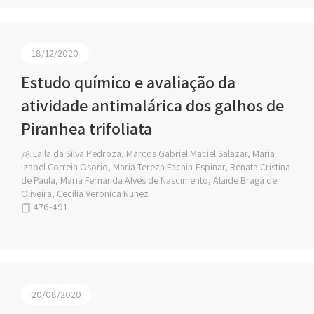
18/12/2020
Estudo químico e avaliação da
atividade antimalárica dos galhos de
Piranhea trifoliata
Laila da Silva Pedroza, Marcos Gabriel Maciel Salazar, Maria
Izabel Correia Osorio, Maria Tereza Fachin-Espinar, Renata Cristina
de Paula, Maria Fernanda Alves de Nascimento, Alaide Braga de
Oliveira, Cecilia Veronica Nunez
476-491
20/08/2020