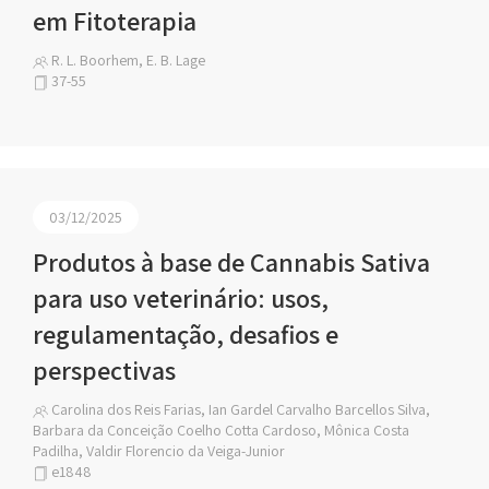
em Fitoterapia
R. L. Boorhem, E. B. Lage
37-55
03/12/2025
Produtos à base de Cannabis Sativa
para uso veterinário: usos,
regulamentação, desafios e
perspectivas
Carolina dos Reis Farias, Ian Gardel Carvalho Barcellos Silva,
Barbara da Conceição Coelho Cotta Cardoso, Mônica Costa
Padilha, Valdir Florencio da Veiga-Junior
e1848