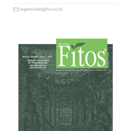
eugenio.telles@fiocruz.br