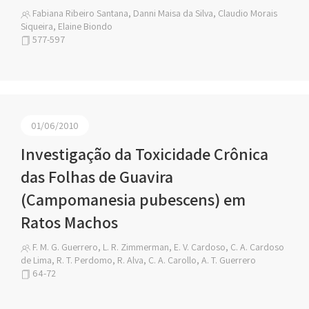
Fabiana Ribeiro Santana, Danni Maisa da Silva, Claudio Morais
Siqueira, Elaine Biondo
577-597
01/06/2010
Investigação da Toxicidade Crônica
das Folhas de Guavira
(Campomanesia pubescens) em
Ratos Machos
F. M. G. Guerrero, L. R. Zimmerman, E. V. Cardoso, C. A. Cardoso
de Lima, R. T. Perdomo, R. Alva, C. A. Carollo, A. T. Guerrero
64-72