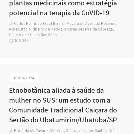
plantas medicinais como estratégia
potencial na terapia da CoVID-19
Carlos Henrique Brasil Bizarri, Mayara de Azeredo Rezende,
Aline Estácio Ribeiro de Mattos, Andrea Bezerra da Nóbrega,
Glauco de Kruse Villas Bôas
366-384
10/06/2024
Etnobotânica aliada à saúde da
mulher no SUS: um estudo com a
Comunidade Tradicional Caiçara do
Sertão do Ubatumirim/Ubatuba/SP
Prof.ª Nicole Tavares Moreno, Drª Lucinéia dos Santos, Drª