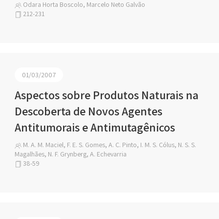
Odara Horta Boscolo, Marcelo Neto Galvão
212-231
01/03/2007
Aspectos sobre Produtos Naturais na
Descoberta de Novos Agentes
Antitumorais e Antimutagênicos
M. A. M. Maciel, F. E. S. Gomes, A. C. Pinto, I. M. S. Cólus, N. S. S.
Magalhães, N. F. Grynberg, A. Echevarria
38-59