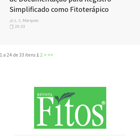
Simplificado como Fitoterápico
L. C. Marques
20-33
1 a 24 de 33 itens
1
2
>
>>