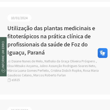
10/01/2024
Utilização das plantas medicinais e
fitoterápicos na prática clínica de
profissionais da saúde de Foz do
INFORME UM ERRO
Iguaçu, Paraná
Daiane Nunes de Melo, Nathalia da Graça Oliveira Próspero ,
Elisa Mitsuko Aoyama, Julino Assunção Rodrigues Soares Neto,
Márcia Luana Gomes Perfeito, Cristina Dislich Ropke, Rosa Maria
Gaudioso Celano, Marcos Roberto Furlan
e1615