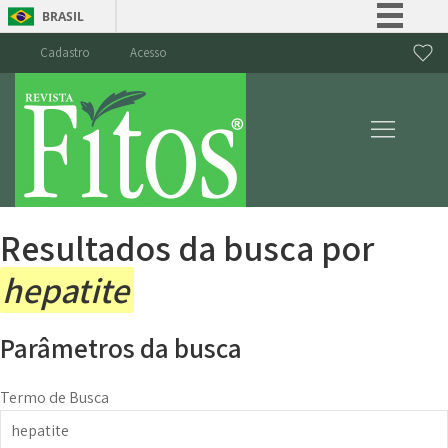
BRASIL
Simplifique!
Cadastro
Acesso
Comunica BR
Participe
Acesso à informação
Legislação
Canais
Resultados da busca por
hepatite
Parâmetros da busca
Termo de Busca