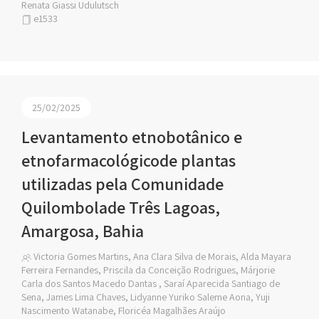
Renata Giassi Udulutsch
e1533
25/02/2025
Levantamento etnobotânico e
etnofarmacológicode plantas
utilizadas pela Comunidade
Quilombolade Três Lagoas,
Amargosa, Bahia
Victoria Gomes Martins, Ana Clara Silva de Morais, Alda Mayara
Ferreira Fernandes, Priscila da Conceição Rodrigues, Márjorie
Carla dos Santos Macedo Dantas , Saraí Aparecida Santiago de
Sena, James Lima Chaves, Lidyanne Yuriko Saleme Aona, Yuji
Nascimento Watanabe, Floricéa Magalhães Araújo