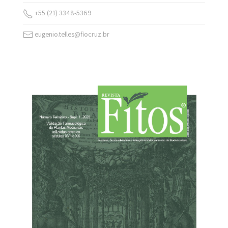
+55 (21) 3348-5369
eugenio.telles@fiocruz.br