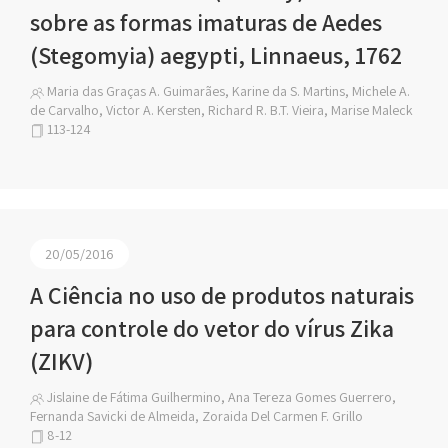
sobre as formas imaturas de Aedes
(Stegomyia) aegypti, Linnaeus, 1762
Maria das Graças A. Guimarães, Karine da S. Martins, Michele A.
de Carvalho, Victor A. Kersten, Richard R. B.T. Vieira, Marise Maleck
113-124
20/05/2016
A Ciência no uso de produtos naturais
para controle do vetor do vírus Zika
(ZIKV)
Jislaine de Fátima Guilhermino, Ana Tereza Gomes Guerrero,
Fernanda Savicki de Almeida, Zoraida Del Carmen F. Grillo
8-12