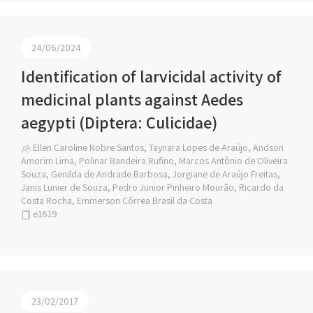
24/06/2024
Identification of larvicidal activity of
medicinal plants against Aedes
aegypti (Diptera: Culicidae)
Ellen Caroline Nobre Santos, Taynara Lopes de Araújo, Andson
Amorim Lima, Polinar Bandeira Rufino, Marcos Antônio de Oliveira
Souza, Genilda de Andrade Barbosa, Jorgiane de Araújo Freitas,
Janis Lunier de Souza, Pedro Junior Pinheiro Mourão, Ricardo da
Costa Rocha, Emmerson Côrrea Brasil da Costa
e1619
23/02/2017