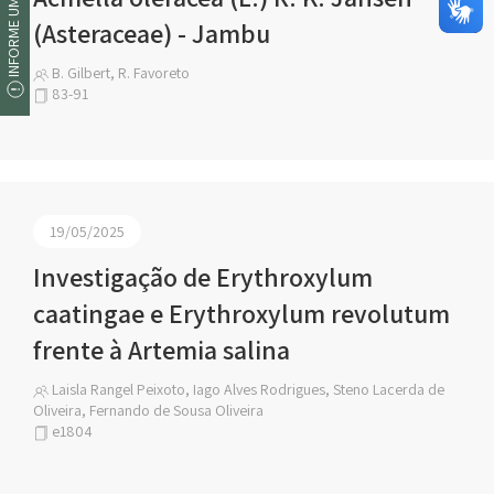
INFORME UM ERRO
(Asteraceae) - Jambu
B. Gilbert, R. Favoreto
83-91
19/05/2025
Investigação de Erythroxylum
caatingae e Erythroxylum revolutum
frente à Artemia salina
Laisla Rangel Peixoto, Iago Alves Rodrigues, Steno Lacerda de
Oliveira, Fernando de Sousa Oliveira
e1804