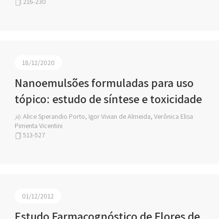
216-230
18/12/2020
Nanoemulsões formuladas para uso
tópico: estudo de síntese e toxicidade
Alice Sperandio Porto, Igor Vivian de Almeida, Verônica Elisa
Pimenta Vicentini
513-527
01/12/2012
Estudo Farmacognóstico de Flores de