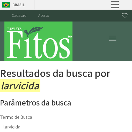
BRASIL
Simplifique!
Cadastro
Acesso
Comunica BR
Participe
Acesso à informação
Legislação
Canais
Resultados da busca por
larvicida
Parâmetros da busca
Termo de Busca