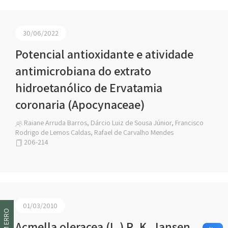
30/06/2022
Potencial antioxidante e atividade
antimicrobiana do extrato
hidroetanólico de Ervatamia
coronaria (Apocynaceae)
Raiane Arruda Barros, Dárcio Luiz de Sousa Júnior, Francisco
Rodrigo de Lemos Caldas, Rafael de Carvalho Mendes
206-214
01/03/2010
Acmella oleracea (L.) R. K. Jansen