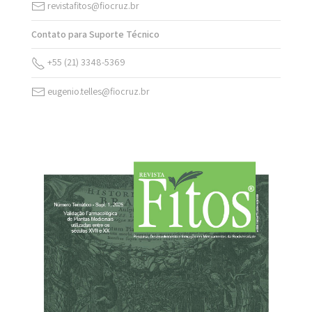
revistafitos@fiocruz.br
Contato para Suporte Técnico
+55 (21) 3348-5369
eugenio.telles@fiocruz.br