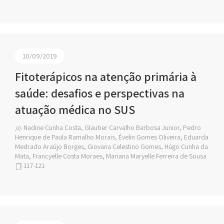
10/09/2019
Fitoterápicos na atenção primária à
saúde: desafios e perspectivas na
atuação médica no SUS
Nadine Cunha Costa, Glauber Carvalho Barbosa Junior, Pedro
Henrique de Paula Ramalho Morais, Évelin Gomes Oliveira, Eduarda
Medrado Araújo Borges, Giovana Celestino Gomes, Húgo Cunha da
Mata, Francyelle Costa Moraes, Mariana Maryelle Ferreira de Sousa
117-121