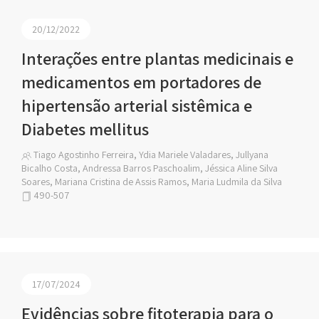
20/12/2022
Interações entre plantas medicinais e
medicamentos em portadores de
hipertensão arterial sistêmica e
Diabetes mellitus
Tiago Agostinho Ferreira, Ydia Mariele Valadares, Jullyana
Bicalho Costa, Andressa Barros Paschoalim, Jéssica Aline Silva
Soares, Mariana Cristina de Assis Ramos, Maria Ludmila da Silva
490-507
17/07/2024
Evidências sobre fitoterapia para o