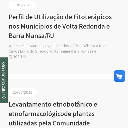
13/01/2015
Perfil de Utilização de Fitoterápicos
nos Municípios de Volta Redonda e
Barra Mansa/RJ
Ana Paula Martinazzo, Luiz Carlos C Filho, Débora A Rosa,
Carlos Eduardo S Teodoro, Kallyanne Karla Tomazelli
103-112
INFORME UM ERRO
25/02/2025
Levantamento etnobotânico e
etnofarmacológicode plantas
utilizadas pela Comunidade