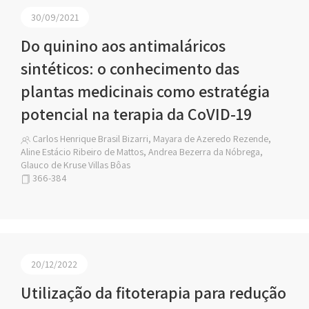
30/09/2021
Do quinino aos antimaláricos
sintéticos: o conhecimento das
plantas medicinais como estratégia
potencial na terapia da CoVID-19
Carlos Henrique Brasil Bizarri, Mayara de Azeredo Rezende,
Aline Estácio Ribeiro de Mattos, Andrea Bezerra da Nóbrega,
Glauco de Kruse Villas Bôas
366-384
20/12/2022
Utilização da fitoterapia para redução