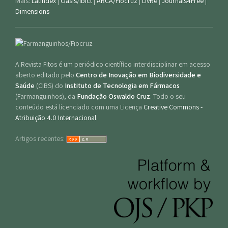
Mais:
Latindex
|
Oasis/Ibict
|
ARCA/Fiocruz
|
LivRe
|
Journals4Free
|
Dimensions
A Revista Fitos é um periódico científico interdisciplinar em acesso
aberto editado pelo
Centro de Inovação em Biodiversidade e
Saúde
(CIBS) do
Instituto de Tecnologia em Fármacos
(Farmanguinhos), da
Fundação Oswaldo Cruz
. Todo o seu
conteúdo está licenciado com uma Licença
Creative Commons -
Atribuição 4.0 Internacional
.
Artigos recentes: