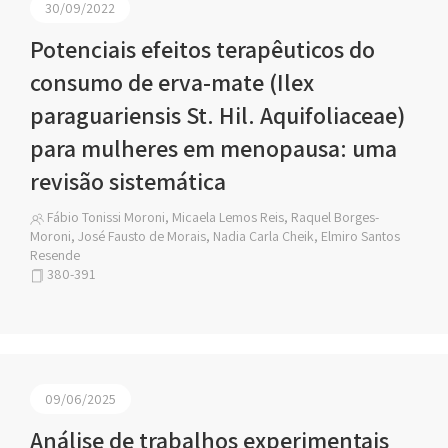
30/09/2022
Potenciais efeitos terapêuticos do
consumo de erva-mate (Ilex
paraguariensis St. Hil. Aquifoliaceae)
para mulheres em menopausa: uma
revisão sistemática
Fábio Tonissi Moroni, Micaela Lemos Reis, Raquel Borges-
Moroni, José Fausto de Morais, Nadia Carla Cheik, Elmiro Santos
Resende
380-391
09/06/2025
Análise de trabalhos experimentais