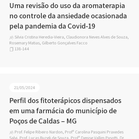
Uma revisão do uso da aromaterapia
no controle da ansiedade ocasionada
pela pandemia da Covid-19
Silvia Cristina Heredia-Vieira, Claudionora Neves Alves de Souza,
Rosemary Matias, Gilberto Gonçalves Facco
138-144
21/05/2024
Perfil dos fitoterápicos dispensados
em uma farmácia do município de
Poços de Caldas – MG
Prof. Felipe Ribeiro Nardon, Profª Carolina Pasquini Praxedes
Salvi, Prof. Lucas Buzeli de Souza, Profª Denise Vallim Pasotti, Dr.