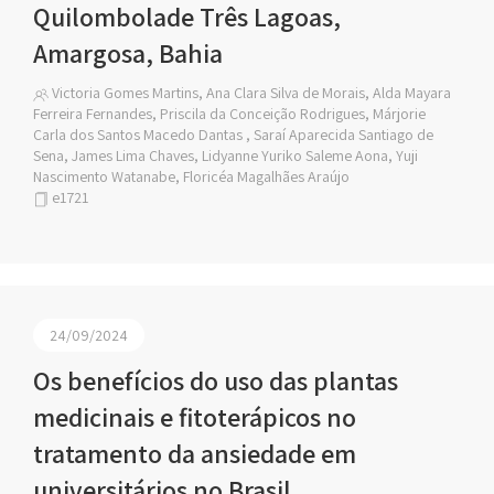
Quilombolade Três Lagoas,
Amargosa, Bahia
Victoria Gomes Martins, Ana Clara Silva de Morais, Alda Mayara
Ferreira Fernandes, Priscila da Conceição Rodrigues, Márjorie
Carla dos Santos Macedo Dantas , Saraí Aparecida Santiago de
Sena, James Lima Chaves, Lidyanne Yuriko Saleme Aona, Yuji
Nascimento Watanabe, Floricéa Magalhães Araújo
e1721
24/09/2024
Os benefícios do uso das plantas
medicinais e fitoterápicos no
tratamento da ansiedade em
universitários no Brasil