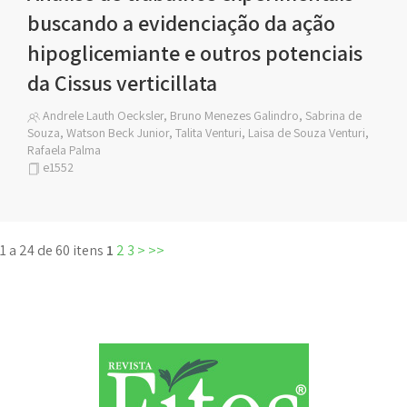
buscando a evidenciação da ação
hipoglicemiante e outros potenciais
da Cissus verticillata
Andrele Lauth Oecksler, Bruno Menezes Galindro, Sabrina de
Souza, Watson Beck Junior, Talita Venturi, Laisa de Souza Venturi,
Rafaela Palma
e1552
1 a 24 de 60 itens
1
2
3
>
>>