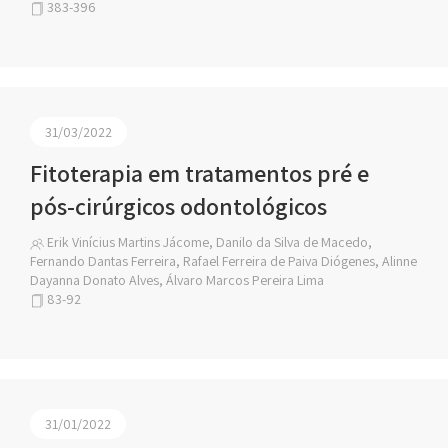
383-396
31/03/2022
Fitoterapia em tratamentos pré e
pós-cirúrgicos odontológicos
Erik Vinícius Martins Jácome, Danilo da Silva de Macedo,
Fernando Dantas Ferreira, Rafael Ferreira de Paiva Diógenes, Alinne
Dayanna Donato Alves, Álvaro Marcos Pereira Lima
83-92
31/01/2022