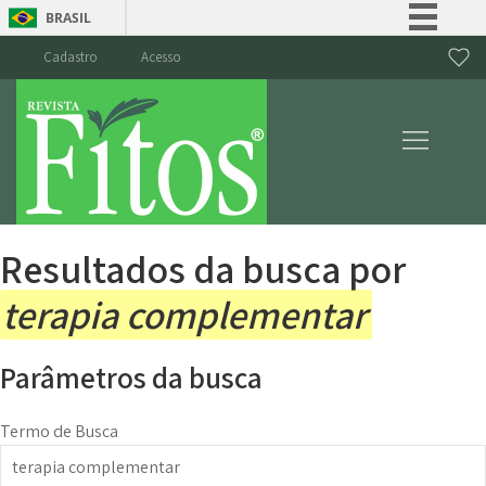
BRASIL
Simplifique!
Cadastro
Acesso
Comunica BR
Participe
Acesso à informação
Legislação
Canais
Resultados da busca por
terapia complementar
Parâmetros da busca
Termo de Busca