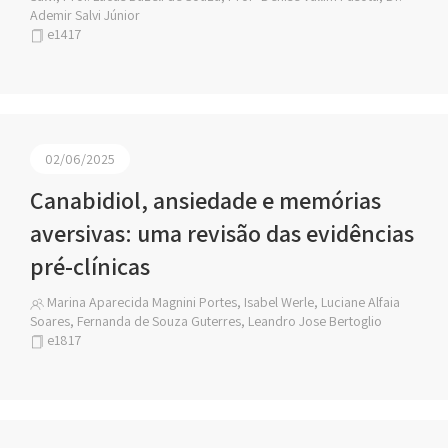
Ademir Salvi Júnior
e1417
02/06/2025
Canabidiol, ansiedade e memórias
aversivas: uma revisão das evidências
pré-clínicas
Marina Aparecida Magnini Portes, Isabel Werle, Luciane Alfaia
Soares, Fernanda de Souza Guterres, Leandro Jose Bertoglio
e1817