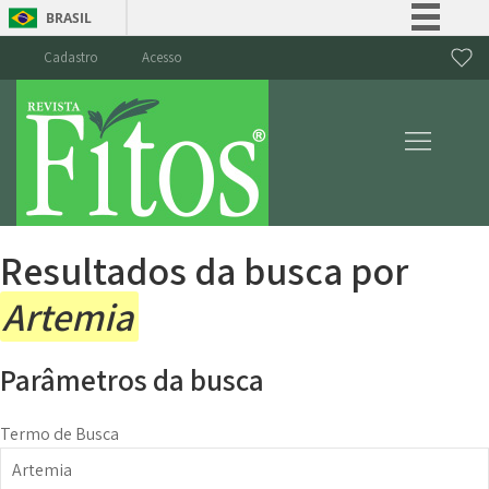
BRASIL
Simplifique!
Cadastro
Acesso
Comunica BR
Participe
Acesso à informação
Legislação
Canais
Resultados da busca por
Artemia
Parâmetros da busca
Termo de Busca