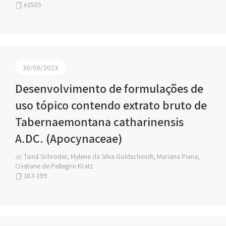
e1505
30/06/2023
Desenvolvimento de formulações de
uso tópico contendo extrato bruto de
Tabernaemontana catharinensis
A.DC. (Apocynaceae)
Tainá Schröder, Mylene da Silva Goldschmidt, Mariana Piana,
Cristiane de Pellegrin Kratz
183-199