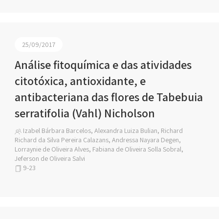
25/09/2017
Análise fitoquímica e das atividades
citotóxica, antioxidante, e
antibacteriana das flores de Tabebuia
serratifolia (Vahl) Nicholson
Izabel Bárbara Barcelos, Alexandra Luiza Bulian, Richard
Richard da Silva Pereira Calazans, Andressa Nayara Degen,
Lorraynie de Oliveira Alves, Fabiana de Oliveira Solla Sobral,
Jeferson de Oliveira Salvi
9-23