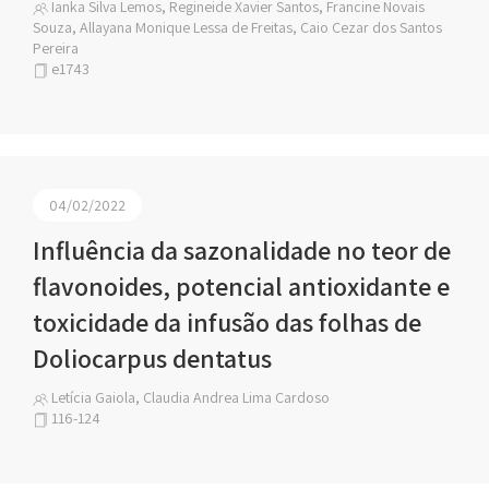
Ianka Silva Lemos, Regineide Xavier Santos, Francine Novais
Souza, Allayana Monique Lessa de Freitas, Caio Cezar dos Santos
Pereira
e1743
04/02/2022
Influência da sazonalidade no teor de
flavonoides, potencial antioxidante e
toxicidade da infusão das folhas de
Doliocarpus dentatus
Letícia Gaiola, Claudia Andrea Lima Cardoso
116-124