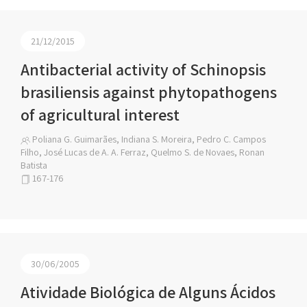
21/12/2015
Antibacterial activity of Schinopsis
brasiliensis against phytopathogens
of agricultural interest
Poliana G. Guimarães, Indiana S. Moreira, Pedro C. Campos
Filho, José Lucas de A. A. Ferraz, Quelmo S. de Novaes, Ronan
Batista
167-176
30/06/2005
Atividade Biológica de Alguns Ácidos