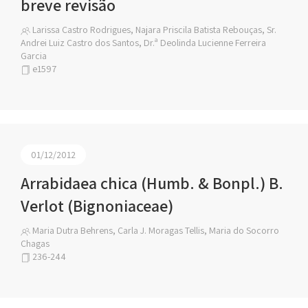
breve revisão
Larissa Castro Rodrigues, Najara Priscila Batista Rebouças, Sr.
Andrei Luiz Castro dos Santos, Dr.ª Deolinda Lucienne Ferreira
Garcia
e1597
01/12/2012
Arrabidaea chica (Humb. & Bonpl.) B.
Verlot (Bignoniaceae)
Maria Dutra Behrens, Carla J. Moragas Tellis, Maria do Socorro
Chagas
236-244