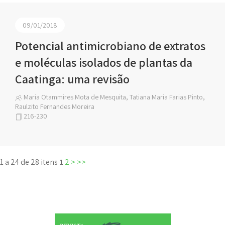
09/01/2018
Potencial antimicrobiano de extratos
e moléculas isolados de plantas da
Caatinga: uma revisão
Maria Otammires Mota de Mesquita, Tatiana Maria Farias Pinto,
Raulzito Fernandes Moreira
216-230
1 a 24 de 28 itens
1
2
>
>>