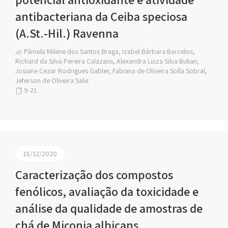
antibacteriana da Ceiba speciosa
(A.St.-Hil.) Ravenna
Pâmela Milene dos Santos Braga, Izabel Bárbara Barcelos,
Richard da Silva Pereira Calazans, Alexandra Luiza Silva Bulian,
Josiane Cezar Rodrigues Gabler, Fabiana de Oliveira Solla Sobral,
Jeferson de Oliveira Salvi
9-21
18/12/2020
Caracterização dos compostos
fenólicos, avaliação da toxicidade e
análise da qualidade de amostras de
chá de Miconia albicans