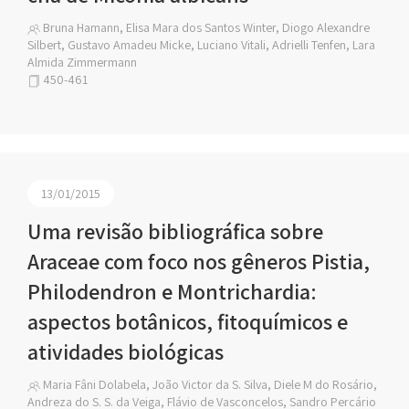
Bruna Hamann, Elisa Mara dos Santos Winter, Diogo Alexandre
Silbert, Gustavo Amadeu Micke, Luciano Vitali, Adrielli Tenfen, Lara
Almida Zimmermann
450-461
13/01/2015
Uma revisão bibliográfica sobre
Araceae com foco nos gêneros Pistia,
Philodendron e Montrichardia:
aspectos botânicos, fitoquímicos e
atividades biológicas
Maria Fâni Dolabela, João Victor da S. Silva, Diele M do Rosário,
Andreza do S. S. da Veiga, Flávio de Vasconcelos, Sandro Percário