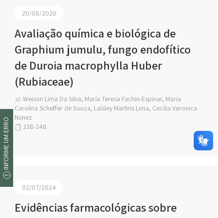
20/08/2020
Avaliação química e biológica de
Graphium jumulu, fungo endofítico
de Duroia macrophylla Huber
(Rubiaceae)
Weison Lima Da Silva, María Teresa Fachin-Espinar, Maria
Carolina Scheffer de Souza, Laísley Martins Lima, Cecilia Veronica
Nunez
INFORME UM ERRO
238-248
02/07/2024
Evidências farmacológicas sobre