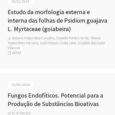
16/02/2024
Estudo da morfologia externa e
interna das folhas de Psidium guajava
L. Myrtaceae (goiabeira)
Antonio Felipe Silva Carvalho, Daniella Pereira de Sá, Tálison
Taylon Diniz Ferreira, José Antonio Costa Leite, Crisálida Machado
Vilanova
e1568
01/06/2006
Fungos Endofíticos. Potencial para a
Produção de Substâncias Bioativas
M. A. Ferrara