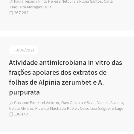
Paula Teixeira Pinto Pereira Neto, Taís Rubia Santos, Carla
Junqueira Moragas Tellis
267-292
30/06/2021
Atividade antimicrobiana in vitro das
frações apolares dos extratos de
folhas de Alpinia zerumbet e A.
purpurata
Cristiane Pimentel Victorio, Davi Oliveira e Silva, Daniela Alviano,
Celuta Alviano, Ricardo Machado Kuster, Celso Luiz Salgueiro Lage
136-143