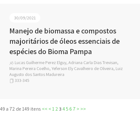
30/09/2021
Manejo de biomassa e compostos
majoritários de óleos essenciais de
espécies do Bioma Pampa
Lucas Guilherme Perez Elguy, Adriana Carla Dias Trevisan,
Marina Pereira Coelho, Yeferson Ely Cavalheiro de Oliveira, Luiz
Augusto dos Santos Madureira
333-345
49 a 72 de 149 itens
<<
<
1
2
3
4
5
6
7
>
>>