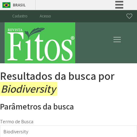
BRASIL
Simplifique!
Cadastro
Acesso
Comunica BR
Participe
Acesso à informação
Legislação
Canais
Resultados da busca por
Biodiversity
Parâmetros da busca
Termo de Busca