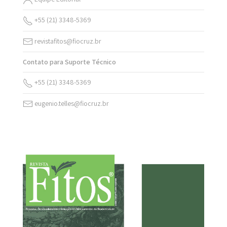
+55 (21) 3348-5369
revistafitos@fiocruz.br
Contato para Suporte Técnico
+55 (21) 3348-5369
eugenio.telles@fiocruz.br