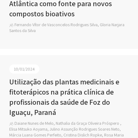
Atlântica como fonte para novos
compostos bioativos
Fernando Vítor de Vasconcelos Rodrigues Silva, Gloria Narjara
Santos da Silva
10/01/2024
Utilização das plantas medicinais e
fitoterápicos na prática clínica de
profissionais da saúde de Foz do
Iguaçu, Paraná
Daiane Nunes de Melo, Nathalia da Graça Oliveira Próspero ,
Elisa Mitsuko Aoyama, Julino Assunção Rodrigues Soares Neto,
Márcia Luana Gomes Perfeito, Cristina Dislich Ropke, Rosa Maria