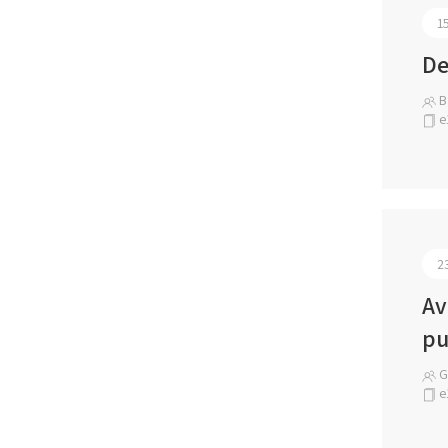
1
De
B
e
2
Av
pu
Gl
e