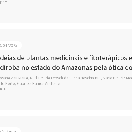
1117
8/04/2025
deias de plantas medicinais e fitoterápicos 
diroba no estado do Amazonas pela ótica dos
osana Zau Mafra, Nadja Maria Lepsch da Cunha Nascimento, Maria Beatriz Mac
lo Porto, Gabriela Ramos Andrade
1616
3/12/2025