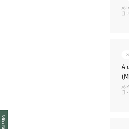
Le
9
2
A 
(M
Má
2