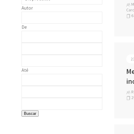
M
Autor
Car
6
De
2
Me
Até
in
R
2
Buscar