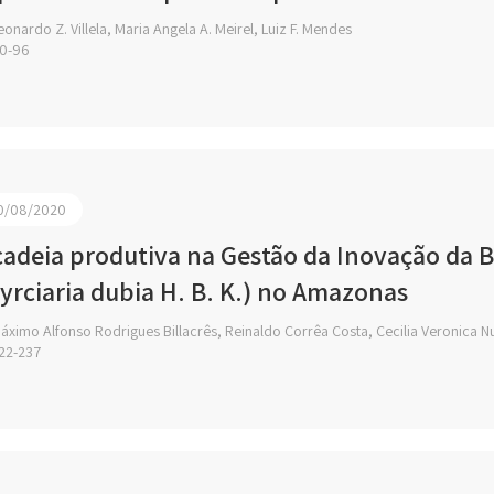
onardo Z. Villela, Maria Angela A. Meirel, Luiz F. Mendes
0-96
0/08/2020
cadeia produtiva na Gestão da Inovação da 
yrciaria dubia H. B. K.) no Amazonas
ximo Alfonso Rodrigues Billacrês, Reinaldo Corrêa Costa, Cecilia Veronica 
22-237