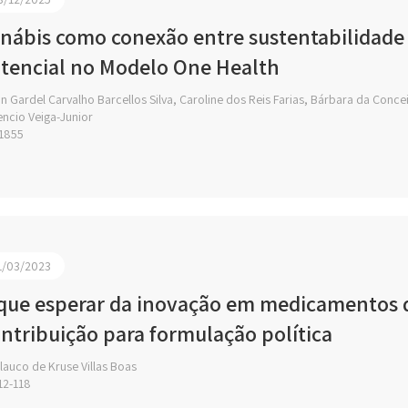
nábis como conexão entre sustentabilidade 
tencial no Modelo One Health
n Gardel Carvalho Barcellos Silva, Caroline dos Reis Farias, Bárbara da Conc
encio Veiga-Junior
1855
1/03/2023
que esperar da inovação em medicamentos d
ntribuição para formulação política
auco de Kruse Villas Boas
12-118