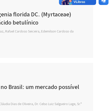
genia florida DC. (Myrtaceae)
cido betulínico
Paz, Rafael Cardoso Seiceira, Edemilson Cardoso da
 no Brasil: um mercado possível
áudia Dias de Oliveira, Dr. Celso Luiz Salgueiro Lage, Sr.ª