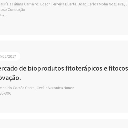
aurízia Fátima Carneiro, Edson Ferreira Duarte, João Carlos Mohn Nogueira, 
doso Conceição
1-73
3/02/2017
rcado de bioprodutos fitoterápicos e fitocos
ovação.
einaldo Corrêa Costa, Cecília Veronica Nunez
95-306