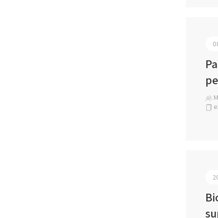
0
Pa
pe
Ma
e
2
Bi
su