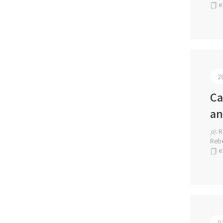
e
2
Ca
an
R
Rebe
e
0