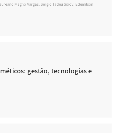
Laureano Magno Vargas, Sergio Tadeu Sibov, Edemilson
méticos: gestão, tecnologias e