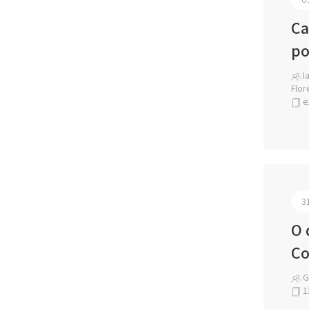
Ca
po
Ia
Flor
e
3
O 
Co
Gl
1