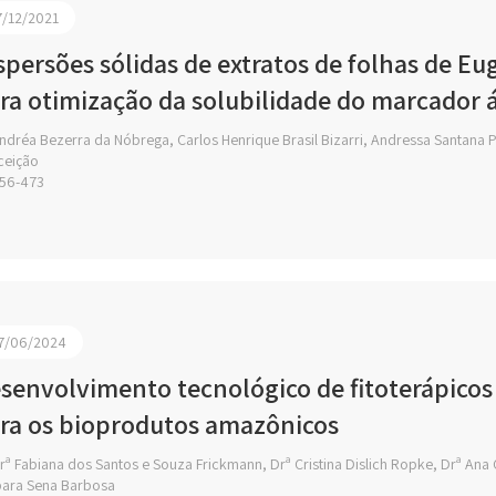
7/12/2021
spersões sólidas de extratos de folhas de Eu
ra otimização da solubilidade do marcador á
ndréa Bezerra da Nóbrega, Carlos Henrique Brasil Bizarri, Andressa Santana 
ceição
56-473
7/06/2024
senvolvimento tecnológico de fitoterápicos
ra os bioprodutos amazônicos
ª Fabiana dos Santos e Souza Frickmann, Drª Cristina Dislich Ropke, Drª Ana Cl
ara Sena Barbosa