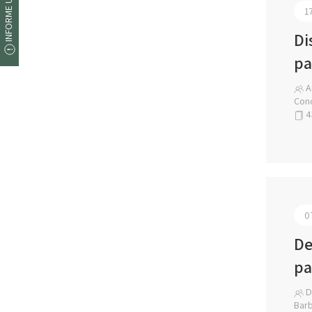
INFORME UM ERRO
1
Di
pa
A
Con
4
0
De
pa
Dr
Barb