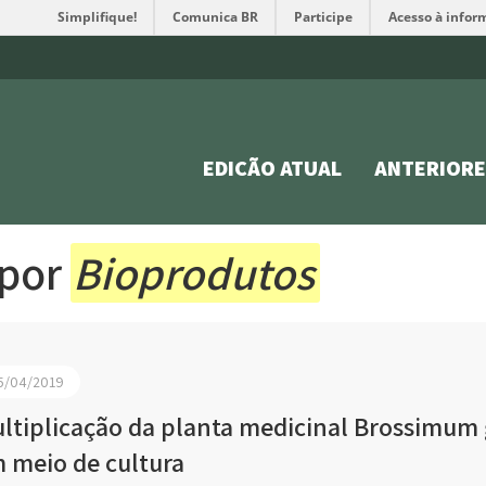
Simplifique!
Comunica BR
Participe
Acesso à infor
EDIÇÃO ATUAL
ANTERIORE
 por
Bioprodutos
5/04/2019
ltiplicação da planta medicinal Brossimum 
 meio de cultura