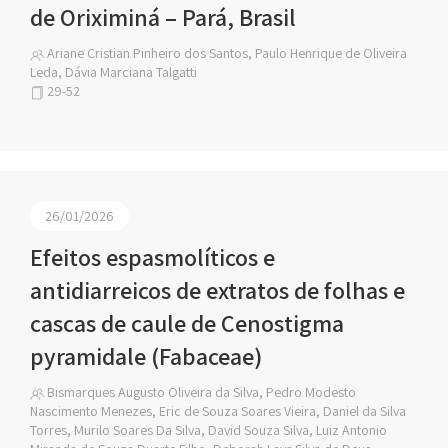
de Oriximiná – Pará, Brasil
Ariane Cristian Pinheiro dos Santos, Paulo Henrique de Oliveira
Leda, Dávia Marciana Talgatti
29-52
26/01/2026
Efeitos espasmolíticos e
antidiarreicos de extratos de folhas e
cascas de caule de Cenostigma
pyramidale (Fabaceae)
Bismarques Augusto Oliveira da Silva, Pedro Modesto
Nascimento Menezes, Eric de Souza Soares Vieira, Daniel da Silva
Torres, Murilo Soares Da Silva, David Souza Silva, Luiz Antonio