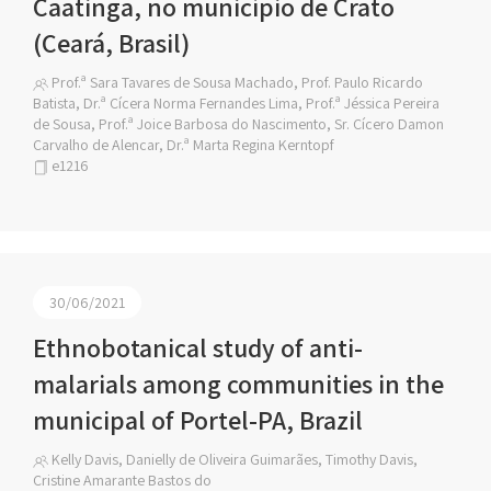
Caatinga, no município de Crato
(Ceará, Brasil)
Prof.ª Sara Tavares de Sousa Machado, Prof. Paulo Ricardo
Batista, Dr.ª Cícera Norma Fernandes Lima, Prof.ª Jéssica Pereira
de Sousa, Prof.ª Joice Barbosa do Nascimento, Sr. Cícero Damon
Carvalho de Alencar, Dr.ª Marta Regina Kerntopf
e1216
30/06/2021
Ethnobotanical study of anti-
malarials among communities in the
municipal of Portel-PA, Brazil
Kelly Davis, Danielly de Oliveira Guimarães, Timothy Davis,
Cristine Amarante Bastos do