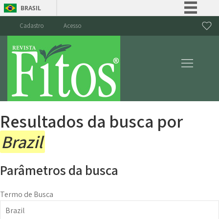
BRASIL
Simplifique!
Cadastro
Acesso
Comunica BR
Participe
Acesso à informação
Legislação
Canais
Resultados da busca por
Brazil
Parâmetros da busca
Termo de Busca