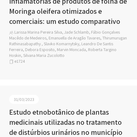
inflamatórias de produtos de folha de
Moringa oleifera otimizados e
comerciais: um estudo comparativo
Larissa Marina Pereira Silva, Jade Schlamb, Fábio Gonçalves
Macêdo de Medeiros, Emanuella de Aragão Tavares, Thirumurugan
Rathinasabapathy , Slavko Komarnytsky, Leandro De Santis
Ferreira, Debora Esposito, Marvin Moncada, Roberta Targino
Hoskin, Silvana Maria Zucolotto
e1724
31/03/2023
Estudo etnobotânico de plantas
medicinais utilizadas no tratamento
de distúrbios urinários no município