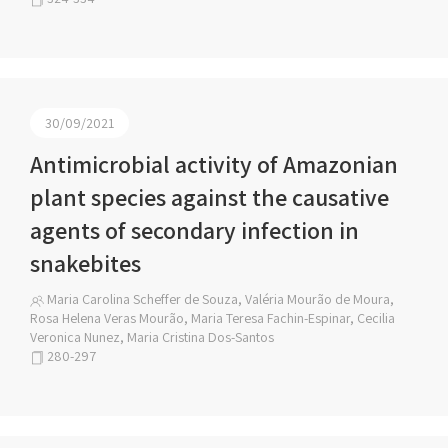
30/09/2021
Antimicrobial activity of Amazonian
plant species against the causative
agents of secondary infection in
snakebites
Maria Carolina Scheffer de Souza, Valéria Mourão de Moura,
Rosa Helena Veras Mourão, Maria Teresa Fachin-Espinar, Cecilia
Veronica Nunez, Maria Cristina Dos-Santos
280-297