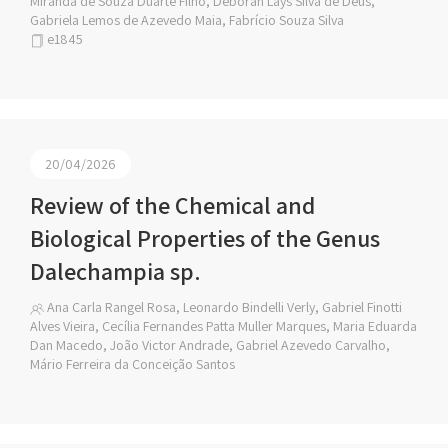
Miranda de Souza Duarte Filho, Deborah Lays Silva de Deus,
Gabriela Lemos de Azevedo Maia, Fabrício Souza Silva
e1845
20/04/2026
Review of the Chemical and
Biological Properties of the Genus
Dalechampia sp.
Ana Carla Rangel Rosa, Leonardo Bindelli Verly, Gabriel Finotti
Alves Vieira, Cecília Fernandes Patta Muller Marques, Maria Eduarda
Dan Macedo, João Victor Andrade, Gabriel Azevedo Carvalho,
Mário Ferreira da Conceição Santos