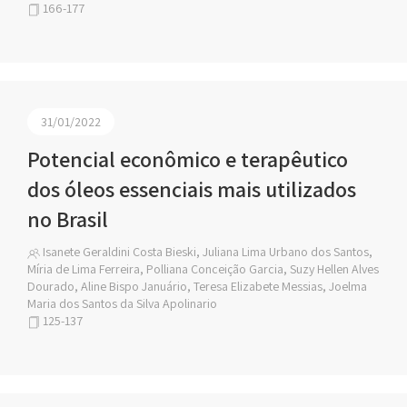
166-177
31/01/2022
Potencial econômico e terapêutico
dos óleos essenciais mais utilizados
no Brasil
Isanete Geraldini Costa Bieski, Juliana Lima Urbano dos Santos,
Míria de Lima Ferreira, Polliana Conceição Garcia, Suzy Hellen Alves
Dourado, Aline Bispo Januário, Teresa Elizabete Messias, Joelma
Maria dos Santos da Silva Apolinario
125-137