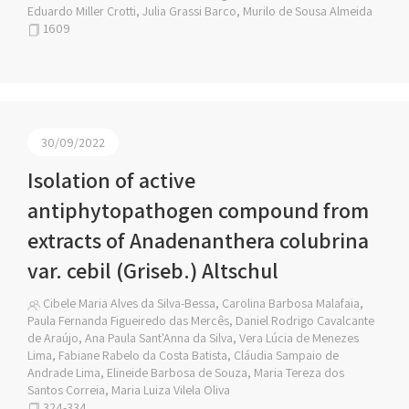
Eduardo Miller Crotti, Julia Grassi Barco, Murilo de Sousa Almeida
1609
30/09/2022
Isolation of active
antiphytopathogen compound from
extracts of Anadenanthera colubrina
var. cebil (Griseb.) Altschul
Cibele Maria Alves da Silva-Bessa, Carolina Barbosa Malafaia,
Paula Fernanda Figueiredo das Mercês, Daniel Rodrigo Cavalcante
de Araújo, Ana Paula Sant'Anna da Silva, Vera Lúcia de Menezes
Lima, Fabiane Rabelo da Costa Batista, Cláudia Sampaio de
Andrade Lima, Elineide Barbosa de Souza, Maria Tereza dos
Santos Correia, Maria Luiza Vilela Oliva
324-334