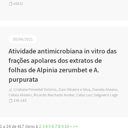
e1812
30/06/2021
Atividade antimicrobiana in vitro das
frações apolares dos extratos de
folhas de Alpinia zerumbet e A.
purpurata
Cristiane Pimentel Victorio, Davi Oliveira e Silva, Daniela Alviano,
Celuta Alviano, Ricardo Machado Kuster, Celso Luiz Salgueiro Lage
136-143
1 a 24 de 417 itens
1
2
3
4
5
6
7
8
9
10
>
>>