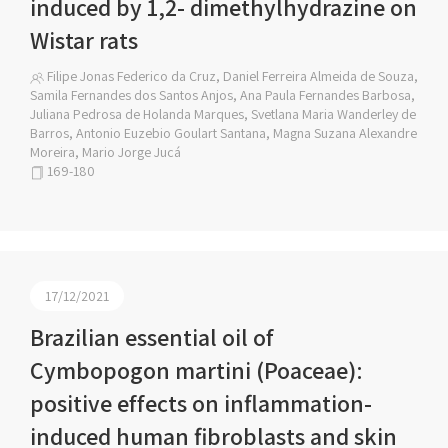
induced by 1,2- dimethylhydrazine on
Wistar rats
Filipe Jonas Federico da Cruz, Daniel Ferreira Almeida de Souza,
Samila Fernandes dos Santos Anjos, Ana Paula Fernandes Barbosa,
Juliana Pedrosa de Holanda Marques, Svetlana Maria Wanderley de
Barros, Antonio Euzebio Goulart Santana, Magna Suzana Alexandre
Moreira, Mario Jorge Jucá
169-180
17/12/2021
Brazilian essential oil of
Cymbopogon martini (Poaceae):
positive effects on inflammation-
induced human fibroblasts and skin