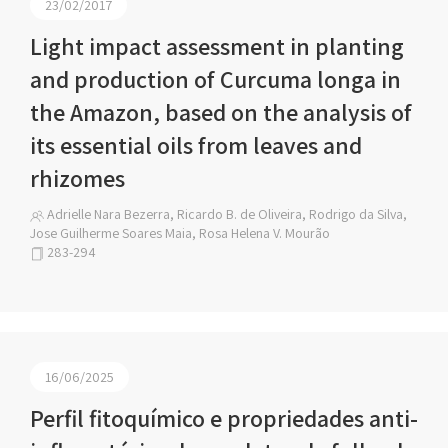
23/02/2017
Light impact assessment in planting
and production of Curcuma longa in
the Amazon, based on the analysis of
its essential oils from leaves and
rhizomes
Adrielle Nara Bezerra, Ricardo B. de Oliveira, Rodrigo da Silva,
Jose Guilherme Soares Maia, Rosa Helena V. Mourão
283-294
16/06/2025
Perfil fitoquímico e propriedades anti-