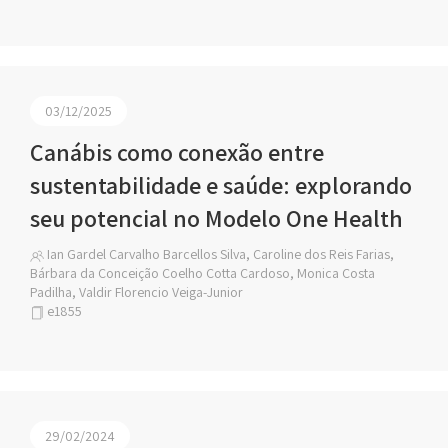
03/12/2025
Canábis como conexão entre
sustentabilidade e saúde: explorando
seu potencial no Modelo One Health
Ian Gardel Carvalho Barcellos Silva, Caroline dos Reis Farias,
Bárbara da Conceição Coelho Cotta Cardoso, Monica Costa
Padilha, Valdir Florencio Veiga-Junior
e1855
29/02/2024