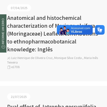
07/04/2025
Anatomical and histochemical
INFORME UM ERRO
characterization of Moringa oleifera
(Moringaceae) Leaflets:contributions
to ethnopharmacobotanical
knowledge: Inglês
Luiz Henrique de Oliveira Cruz, Monique Silva Costa , Maria Inês
Teixeira
e1708
21/07/2025
Dual effect of Jatropha gossypiifolia