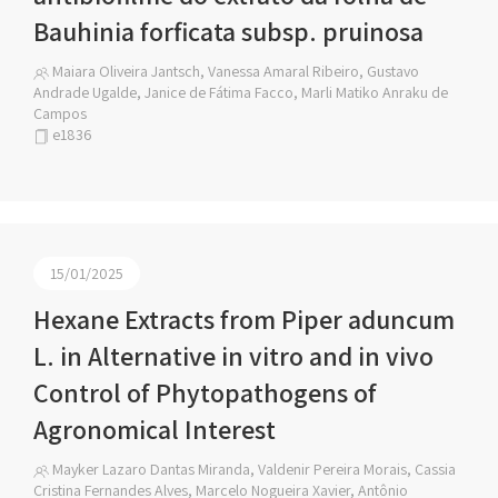
Bauhinia forficata subsp. pruinosa
Maiara Oliveira Jantsch, Vanessa Amaral Ribeiro, Gustavo
Andrade Ugalde, Janice de Fátima Facco, Marli Matiko Anraku de
Campos
e1836
15/01/2025
Hexane Extracts from Piper aduncum
L. in Alternative in vitro and in vivo
Control of Phytopathogens of
Agronomical Interest
Mayker Lazaro Dantas Miranda, Valdenir Pereira Morais, Cassia
Cristina Fernandes Alves, Marcelo Nogueira Xavier, Antônio