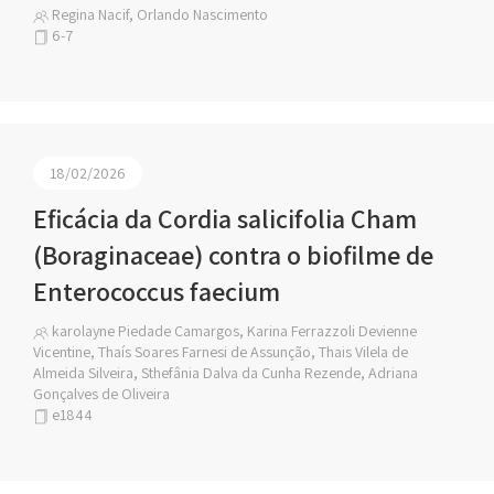
Regina Nacif, Orlando Nascimento
6-7
18/02/2026
Eficácia da Cordia salicifolia Cham
(Boraginaceae) contra o biofilme de
Enterococcus faecium
karolayne Piedade Camargos, Karina Ferrazzoli Devienne
Vicentine, Thaís Soares Farnesi de Assunção, Thais Vilela de
Almeida Silveira, Sthefânia Dalva da Cunha Rezende, Adriana
Gonçalves de Oliveira
e1844