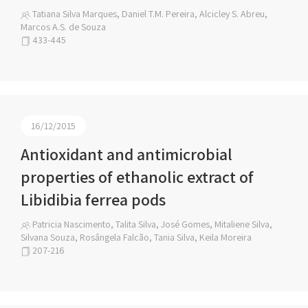
Tatiana Silva Marques, Daniel T.M. Pereira, Alcicley S. Abreu,
Marcos A.S. de Souza
433-445
16/12/2015
Antioxidant and antimicrobial
properties of ethanolic extract of
Libidibia ferrea pods
Patricia Nascimento, Talita Silva, José Gomes, Mitaliene Silva,
Silvana Souza, Rosângela Falcão, Tania Silva, Keila Moreira
207-216