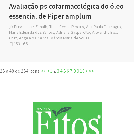
Avaliação psicofarmacológica do óleo
essencial de Piper amplum
Priscila Laiz Zimath, Thaís Cecília Ribeiro, Ana Paula Dalmagro,
Maria Eduarda dos Santos, Adriana Gasparetto, Alexandre Bella
Cruz, Angela Malheiros, Márcia Maria de Souza
153-166
25 a 48 de 254 itens
<<
<
1
2
3
4
5
6
7
8
9
10
>
>>