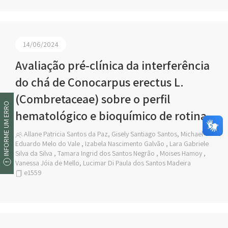
14/06/2024
Avaliação pré-clínica da interferência
do chá de Conocarpus erectus L.
(Combretaceae) sobre o perfil
INFORME UM ERRO
hematológico e bioquímico de rotina
Allane Patricia Santos da Paz, Gisely Santiago Santos, Michael
Eduardo Melo do Vale , Izabela Nascimento Galvão , Lara Gabriele
Silva da Silva , Tamara Ingrid dos Santos Negrão , Moises Hamoy ,
Vanessa Jóia de Mello, Lucimar Di Paula dos Santos Madeira
e1559