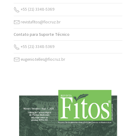
+55 (21) 3348-5369
revistafitos@fiocruz.br
Contato para Suporte Técnico
+55 (21) 3348-5369
eugenio.telles@fiocruz.br