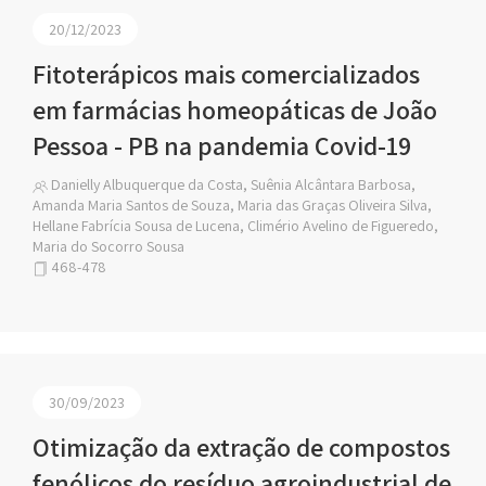
20/12/2023
Fitoterápicos mais comercializados
em farmácias homeopáticas de João
Pessoa - PB na pandemia Covid-19
Danielly Albuquerque da Costa, Suênia Alcântara Barbosa,
Amanda Maria Santos de Souza, Maria das Graças Oliveira Silva,
Hellane Fabrícia Sousa de Lucena, Climério Avelino de Figueredo,
Maria do Socorro Sousa
468-478
30/09/2023
Otimização da extração de compostos
fenólicos do resíduo agroindustrial de