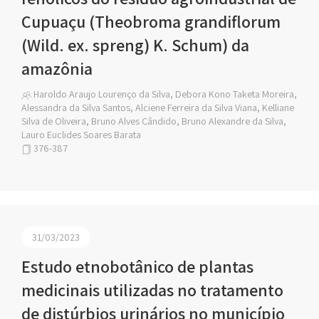
Cupuaçu (Theobroma grandiflorum
(Wild. ex. spreng) K. Schum) da
amazônia
Haroldo Araujo Lourenço da Silva, Debora Kono Taketa Moreira,
Alessandra da Silva Santos, Alciene Ferreira da Silva Viana, Kelliane
Silva de Oliveira, Bruno Alves Cândido, Bruno Alexandre da Silva,
Lauro Euclides Soares Barata
376-387
31/03/2023
Estudo etnobotânico de plantas
medicinais utilizadas no tratamento
de distúrbios urinários no município