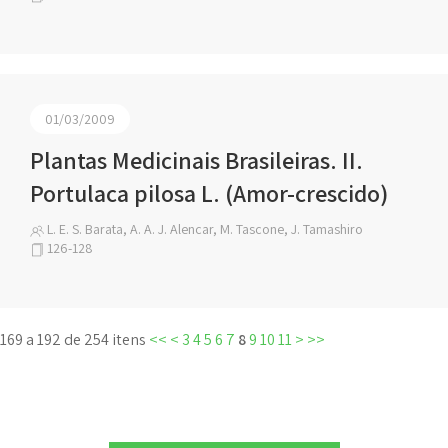
01/03/2009
Plantas Medicinais Brasileiras. II.
Portulaca pilosa L. (Amor-crescido)
L. E. S. Barata, A. A. J. Alencar, M. Tascone, J. Tamashiro
126-128
169 a 192 de 254 itens
<<
<
3
4
5
6
7
8
9
10
11
>
>>