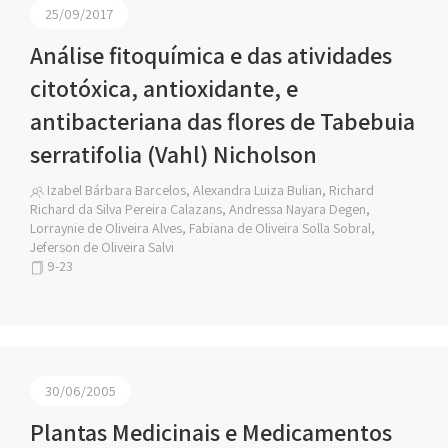
25/09/2017
Análise fitoquímica e das atividades
citotóxica, antioxidante, e
antibacteriana das flores de Tabebuia
serratifolia (Vahl) Nicholson
Izabel Bárbara Barcelos, Alexandra Luiza Bulian, Richard
Richard da Silva Pereira Calazans, Andressa Nayara Degen,
Lorraynie de Oliveira Alves, Fabiana de Oliveira Solla Sobral,
Jeferson de Oliveira Salvi
9-23
30/06/2005
Plantas Medicinais e Medicamentos