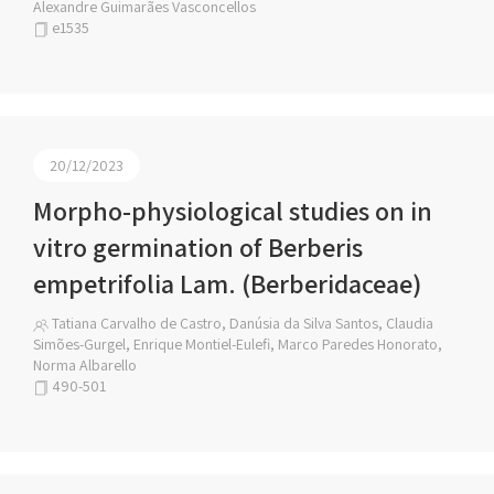
Alexandre Guimarães Vasconcellos
e1535
20/12/2023
Morpho-physiological studies on in
vitro germination of Berberis
empetrifolia Lam. (Berberidaceae)
Tatiana Carvalho de Castro, Danúsia da Silva Santos, Claudia
Simões-Gurgel, Enrique Montiel-Eulefi, Marco Paredes Honorato,
Norma Albarello
490-501