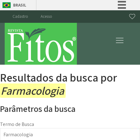
BRASIL
Simplifique!
Cadastro
Acesso
Comunica BR
Participe
Acesso à informação
Legislação
Canais
Resultados da busca por
Farmacologia
Parâmetros da busca
Termo de Busca