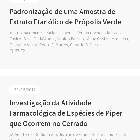
Padronização de uma Amostra de
Extrato Etanólico de Própolis Verde
Cristina F. Nunes, Paula F. Finger, Geferson Fischer, Clarissa C.
Castro, Silvia O. HÃ¼bner, Niraldo Paulino, Maria Cristina Marcucci,
Oseraldo Vieira, Pedro E. Martes, Gilberto D. Vargas
67-72
30/06/2012
Investigação da Atividade
Farmacológica de Espécies de Piper
que Ocorrem no Cerrado
Ana Tereza G. Guerrero, Jislaine de Fátima Guilhermino, Eric S.