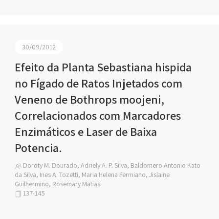
30/09/2012
Efeito da Planta Sebastiana hispida
no Fígado de Ratos Injetados com
Veneno de Bothrops moojeni,
Correlacionados com Marcadores
Enzimáticos e Laser de Baixa
Potencia.
Doroty M. Dourado, Adriely A. P. Silva, Baldomero Antonio Kato
da Silva, Ines A. Tozetti, Maria Helena Fermiano, Jislaine
Guilhermino, Rosemary Matias
137-145