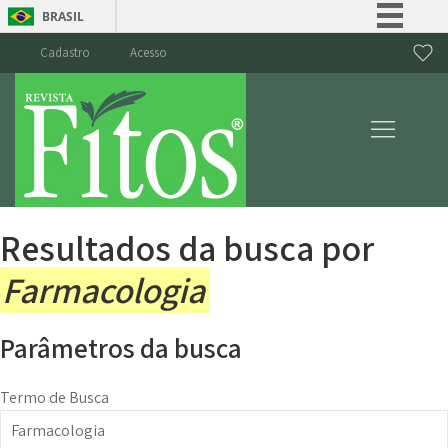
BRASIL
Simplifique!
Cadastro
Acesso
Comunica BR
Participe
Acesso à informação
Legislação
Canais
Resultados da busca por
Farmacologia
Parâmetros da busca
Termo de Busca