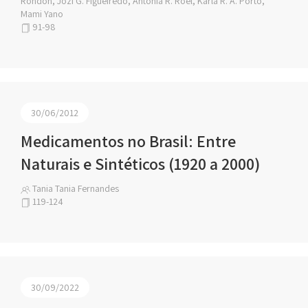
Rondon, Jozi G. Figueiredo, Antonia R. Roel, Karla R. A. Porto,
Mami Yano
91-98
30/06/2012
Medicamentos no Brasil: Entre
Naturais e Sintéticos (1920 a 2000)
Tania Tania Fernandes
119-124
30/09/2022