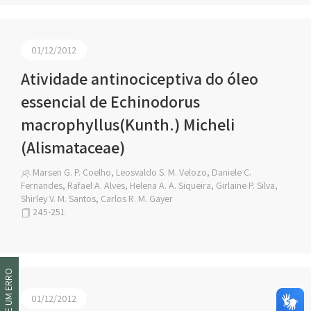
01/12/2012
Atividade antinociceptiva do óleo
essencial de Echinodorus
macrophyllus(Kunth.) Micheli
(Alismataceae)
Marsen G. P. Coelho, Leosvaldo S. M. Velozo, Daniele C.
Fernandes, Rafael A. Alves, Helena A. A. Siqueira, Girlaine P. Silva,
Shirley V. M. Santos, Carlos R. M. Gayer
245-251
INFORME UM ERRO
01/12/2012