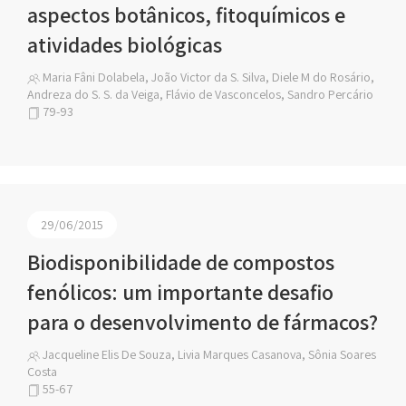
aspectos botânicos, fitoquímicos e
atividades biológicas
Maria Fâni Dolabela, João Victor da S. Silva, Diele M do Rosário,
Andreza do S. S. da Veiga, Flávio de Vasconcelos, Sandro Percário
79-93
29/06/2015
Biodisponibilidade de compostos
fenólicos: um importante desafio
para o desenvolvimento de fármacos?
Jacqueline Elis De Souza, Livia Marques Casanova, Sônia Soares
Costa
55-67