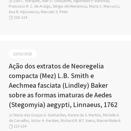
Luis C. Marques, Ivair D. Gonçalves, Aguinaldo P. Barbosa,
Francisco R. C. de Araújo, Sérgio de Mendonça, Maria C. Marcucci,
Ana R. Alpiovezza, Marcelo S. Pinto
216-224
13/01/2015
Ação dos extratos de Neoregelia
compacta (Mez) L.B. Smith e
Aechmea fasciata (Lindley) Baker
sobre as formas imaturas de Aedes
(Stegomyia) aegypti, Linnaeus, 1762
Maria das Graças A. Guimarães, Karine da S. Martins, Michele A.
de Carvalho, Victor A. Kersten, Richard R. B.T. Vieira, Marise Maleck
113-124