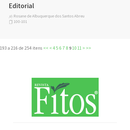
Editorial
Rosane de Albuquerque dos Santos Abreu
100-101
193 a 216 de 254 itens
<<
<
4
5
6
7
8
9
10
11
>
>>