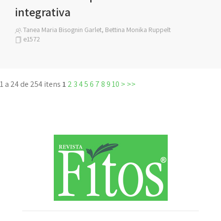
integrativa
Tanea Maria Bisognin Garlet, Bettina Monika Ruppelt
e1572
1 a 24 de 254 itens
1
2
3
4
5
6
7
8
9
10
>
>>