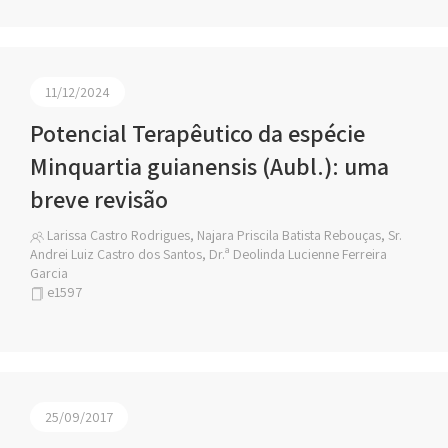
11/12/2024
Potencial Terapêutico da espécie
Minquartia guianensis (Aubl.): uma
breve revisão
Larissa Castro Rodrigues, Najara Priscila Batista Rebouças, Sr.
Andrei Luiz Castro dos Santos, Dr.ª Deolinda Lucienne Ferreira
Garcia
e1597
25/09/2017