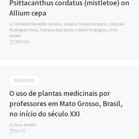
Psittacanthus cordatus (mistletoe) on
Allium cepa
Orivaldo Benedito da Silva, Jéssica Chaves Destacio, Glescieli
Rodrigues Paula, Fabiana Aparecida Caldart Rodrigues, Arno
Rieder
305-314
31/01/2022
O uso de plantas medicinais por
professores em Mato Grosso, Brasil,
no início do século XXI
Arno Rieder
60-72