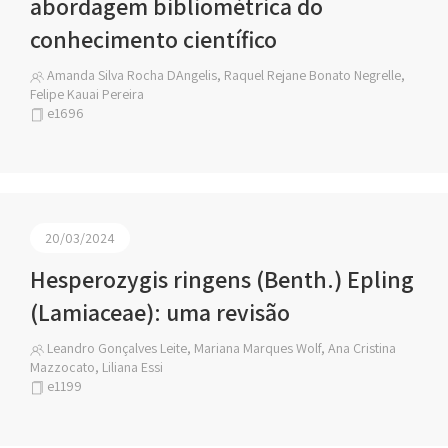
abordagem bibliométrica do
conhecimento científico
Amanda Silva Rocha DAngelis, Raquel Rejane Bonato Negrelle,
Felipe Kauai Pereira
e1696
20/03/2024
Hesperozygis ringens (Benth.) Epling
(Lamiaceae): uma revisão
Leandro Gonçalves Leite, Mariana Marques Wolf, Ana Cristina
Mazzocato, Liliana Essi
e1199