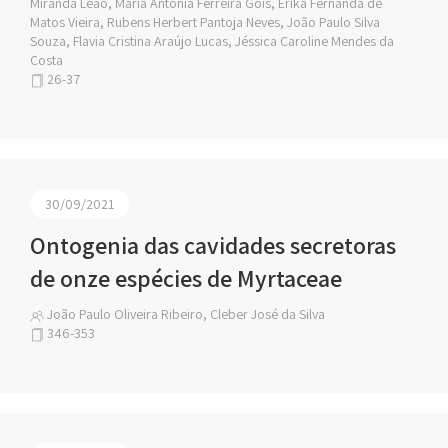
Miranda Leão, Maria Antônia Ferreira Gois, Erika Fernanda de
Matos Vieira, Rubens Herbert Pantoja Neves, João Paulo Silva
Souza, Flavia Cristina Araújo Lucas, Jéssica Caroline Mendes da
Costa
26-37
30/09/2021
Ontogenia das cavidades secretoras
de onze espécies de Myrtaceae
João Paulo Oliveira Ribeiro, Cleber José da Silva
346-353