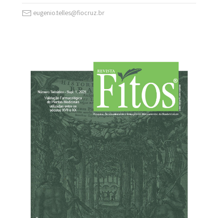
eugenio.telles@fiocruz.br