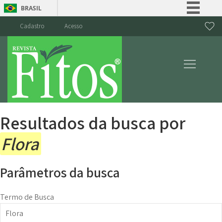
BRASIL
Simplifique!
Cadastro
Acesso
Comunica BR
Participe
Acesso à informação
Legislação
Canais
Resultados da busca por
Flora
Parâmetros da busca
Termo de Busca