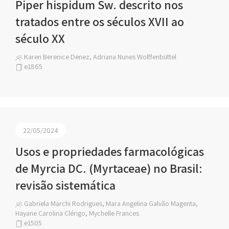
Piper hispidum Sw. descrito nos
tratados entre os séculos XVII ao
século XX
Karen Berenice Denez, Adriana Nunes Wolffenbüttel
e1865
22/05/2024
Usos e propriedades farmacológicas
de Myrcia DC. (Myrtaceae) no Brasil:
revisão sistemática
Gabriela Marchi Rodrigues, Mara Angelina Galvão Magenta,
Hayane Carolina Clérigo, Mychelle Frances
e1505