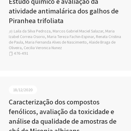
Estudo químico e avaliação da
atividade antimalárica dos galhos de
Piranhea trifoliata
Laila da Silva Pedroza, Marcos Gabriel Maciel Salazar, Maria
Izabel Correia Osorio, Maria Tereza Fachin-Espinar, Renata Cristina
de Paula, Maria Fernanda Alves de Nascimento, Alaide Braga de
Oliveira, Cecilia Veronica Nunez
476-491
18/12/2020
Caracterização dos compostos
fenólicos, avaliação da toxicidade e
análise da qualidade de amostras de
chá de Miconia albicans