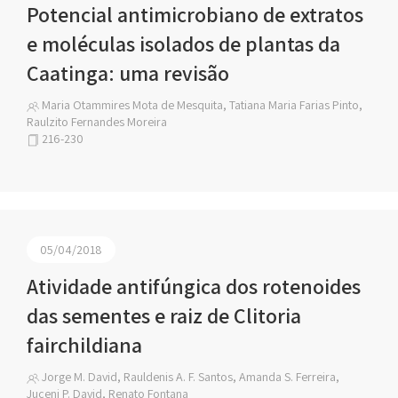
Potencial antimicrobiano de extratos
e moléculas isolados de plantas da
Caatinga: uma revisão
Maria Otammires Mota de Mesquita, Tatiana Maria Farias Pinto,
Raulzito Fernandes Moreira
216-230
05/04/2018
Atividade antifúngica dos rotenoides
das sementes e raiz de Clitoria
fairchildiana
Jorge M. David, Rauldenis A. F. Santos, Amanda S. Ferreira,
Juceni P. David, Renato Fontana