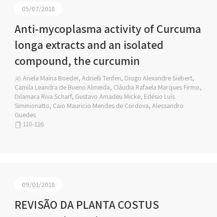
05/07/2018
Anti-mycoplasma activity of Curcuma
longa extracts and an isolated
compound, the curcumin
Ariela Maína Boeder, Adrielli Tenfen, Diogo Alexandre Siebert,
Camila Leandra de Bueno Almeida, Cláudia Rafaela Marques Firmo,
Dilamara Riva Scharf, Gustavo Amadeu Micke, Edésio Luís
Siminionatto, Caio Mauricio Mendes de Cordova, Alessandro
Guedes
110-116
09/01/2018
REVISÃO DA PLANTA COSTUS