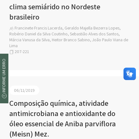
clima semiárido no Nordeste
brasileiro
Francinete Francis Lacerda, Geraldo Majella Bezerra Lopes,
Robério Daniel da Silva Coutinho, Sebastião Alves dos Santos,
Márcia Vanusa da Silva, Heitor Branco Sabino, João Paulo Viana de
Lima
207-221
INFORME UM ERRO
06/11/2019
Composição química, atividade
antimicrobiana e antioxidante do
óleo essencial de Aniba parviflora
(Meisn) Mez.