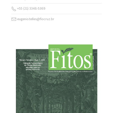
+55 (21) 3348-5369
eugenio.telles@fiocruz.br