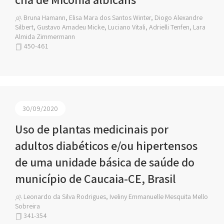
Bruna Hamann, Elisa Mara dos Santos Winter, Diogo Alexandre
Silbert, Gustavo Amadeu Micke, Luciano Vitali, Adrielli Tenfen, Lara
Almida Zimmermann
450-461
30/09/2020
Uso de plantas medicinais por
adultos diabéticos e/ou hipertensos
de uma unidade básica de saúde do
município de Caucaia-CE, Brasil
Leonardo da Silva Rodrigues, Iveliny Emmanuelle Mesquita Mello
Sobreira
341-354