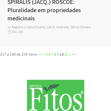
SPIRALIS (JACQ.) ROSCOE:
Pluralidade em propriedades
medicinais
Regiane Cristina Duarte, Lais A. Andrade, Tércia Oliveira
231-238
217 a 240 de 254 itens
<<
<
5
6
7
8
9
10
11
>
>>