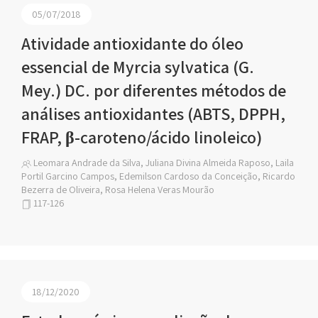
05/07/2018
Atividade antioxidante do óleo
essencial de Myrcia sylvatica (G.
Mey.) DC. por diferentes métodos de
análises antioxidantes (ABTS, DPPH,
FRAP, β-caroteno/ácido linoleico)
Leomara Andrade da Silva, Juliana Divina Almeida Raposo, Laila
Portil Garcino Campos, Edemilson Cardoso da Conceição, Ricardo
Bezerra de Oliveira, Rosa Helena Veras Mourão
117-126
18/12/2020