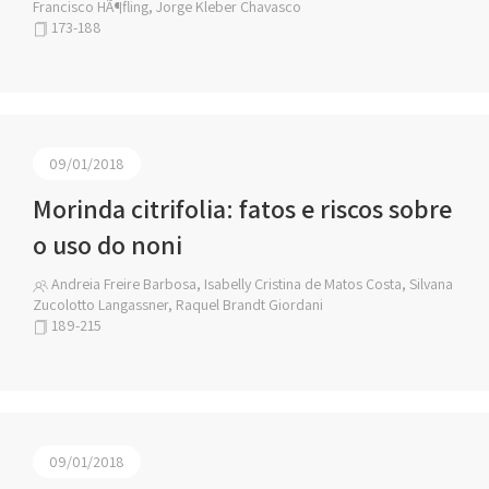
Francisco HÃ¶fling, Jorge Kleber Chavasco
173-188
09/01/2018
Morinda citrifolia: fatos e riscos sobre
o uso do noni
Andreia Freire Barbosa, Isabelly Cristina de Matos Costa, Silvana
Zucolotto Langassner, Raquel Brandt Giordani
189-215
09/01/2018