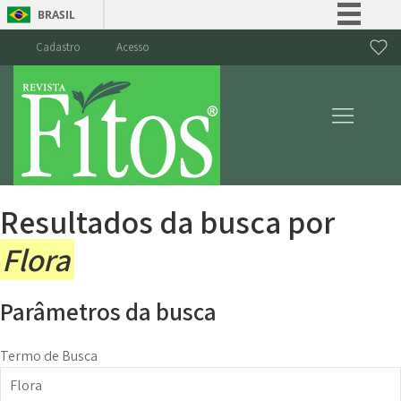
BRASIL
Simplifique!
Cadastro
Acesso
Comunica BR
Participe
Acesso à informação
Legislação
Canais
Resultados da busca por
Flora
Parâmetros da busca
Termo de Busca