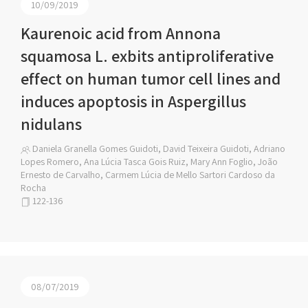
10/09/2019
Kaurenoic acid from Annona
squamosa L. exbits antiproliferative
effect on human tumor cell lines and
induces apoptosis in Aspergillus
nidulans
Daniela Granella Gomes Guidoti, David Teixeira Guidoti, Adriano
Lopes Romero, Ana Lúcia Tasca Gois Ruiz, Mary Ann Foglio, João
Ernesto de Carvalho, Carmem Lúcia de Mello Sartori Cardoso da
Rocha
122-136
08/07/2019