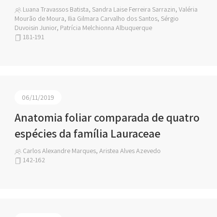
Luana Travassos Batista, Sandra Laise Ferreira Sarrazin, Valéria
Mourão de Moura, Ilia Gilmara Carvalho dos Santos, Sérgio
Duvoisin Junior, Patrícia Melchionna Albuquerque
181-191
06/11/2019
Anatomia foliar comparada de quatro
espécies da família Lauraceae
Carlos Alexandre Marques, Aristea Alves Azevedo
142-162