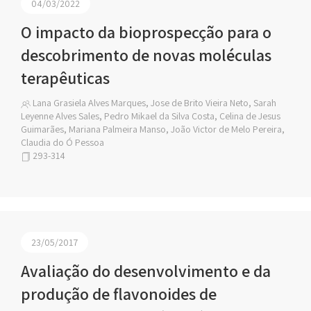
04/03/2022
O impacto da bioprospecção para o
descobrimento de novas moléculas
terapêuticas
Lana Grasiela Alves Marques, Jose de Brito Vieira Neto, Sarah
Leyenne Alves Sales, Pedro Mikael da Silva Costa, Celina de Jesus
Guimarães, Mariana Palmeira Manso, João Victor de Melo Pereira,
Claudia do Ó Pessoa
293-314
23/05/2017
Avaliação do desenvolvimento e da
produção de flavonoides de