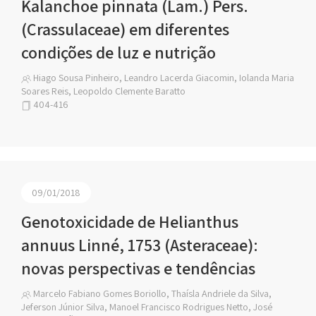
Kalanchoe pinnata (Lam.) Pers.
(Crassulaceae) em diferentes
condições de luz e nutrição
Hiago Sousa Pinheiro, Leandro Lacerda Giacomin, Iolanda Maria
Soares Reis, Leopoldo Clemente Baratto
404-416
09/01/2018
Genotoxicidade de Helianthus
annuus Linné, 1753 (Asteraceae):
novas perspectivas e tendências
Marcelo Fabiano Gomes Boriollo, Thaísla Andriele da Silva,
Jeferson Júnior Silva, Manoel Francisco Rodrigues Netto, José