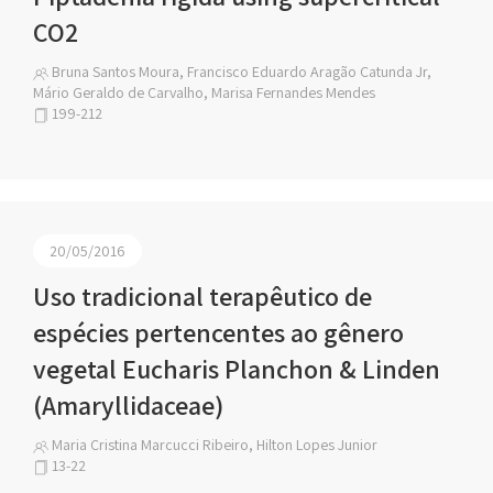
CO2
Bruna Santos Moura, Francisco Eduardo Aragão Catunda Jr,
Mário Geraldo de Carvalho, Marisa Fernandes Mendes
199-212
20/05/2016
Uso tradicional terapêutico de
espécies pertencentes ao gênero
vegetal Eucharis Planchon & Linden
(Amaryllidaceae)
Maria Cristina Marcucci Ribeiro, Hilton Lopes Junior
13-22