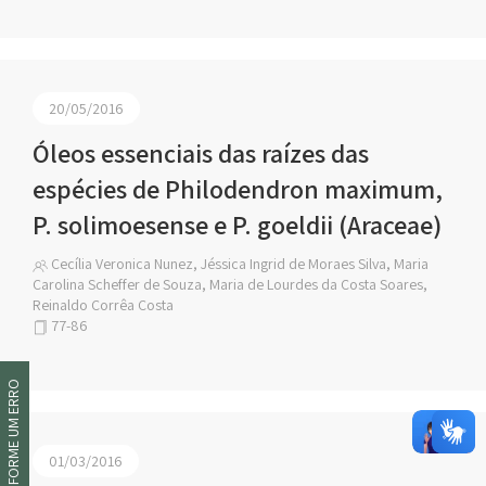
20/05/2016
Óleos essenciais das raízes das
espécies de Philodendron maximum,
P. solimoesense e P. goeldii (Araceae)
Cecília Veronica Nunez, Jéssica Ingrid de Moraes Silva, Maria
Carolina Scheffer de Souza, Maria de Lourdes da Costa Soares,
Reinaldo Corrêa Costa
77-86
INFORME UM ERRO
01/03/2016