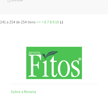
195-206
241 a 254 de 254 itens
<<
<
6
7
8
9
10
11
Sobre a Revista