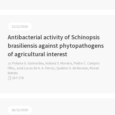
21/12/2015
Antibacterial activity of Schinopsis
brasiliensis against phytopathogens
of agricultural interest
Poliana G. Guimarães, Indiana S. Moreira, Pedro C. Campos
Filho, José Lucas de A. A. Ferraz, Quelmo S. de Novaes, Ronan
Batista
167-176
16/12/2015