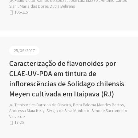
Paulo Victor Ramos de Souza, José Luiz Mazzei, Antonio Carlos
Siani, Maria das Dores Dutra Behrens
105-115
25/09/2017
Caracterização de flavonoides por
CLAE-UV-PDA em tintura de
inflorescências de Solidago chilensis
Meyen cultivada em Itaipava (RJ)
Temistocles Barroso de Oliveira, Belta Paloma Mendes Bastos,
Andressa Maia Kelly, Sérgio da Silva Monteiro, Simone Sacramento
Valverde
17-25