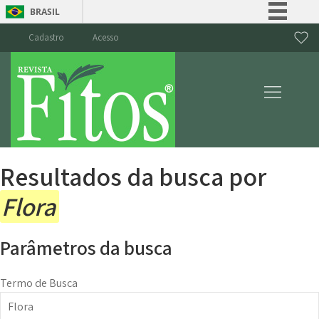
BRASIL
Simplifique!
Cadastro
Acesso
Comunica BR
Participe
Acesso à informação
Legislação
Canais
Resultados da busca por
Flora
Parâmetros da busca
Termo de Busca