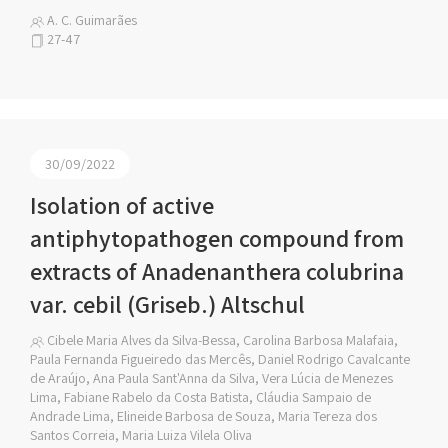
A. C. Guimarães
27-47
30/09/2022
Isolation of active
antiphytopathogen compound from
extracts of Anadenanthera colubrina
var. cebil (Griseb.) Altschul
Cibele Maria Alves da Silva-Bessa, Carolina Barbosa Malafaia,
Paula Fernanda Figueiredo das Mercês, Daniel Rodrigo Cavalcante
de Araújo, Ana Paula Sant'Anna da Silva, Vera Lúcia de Menezes
Lima, Fabiane Rabelo da Costa Batista, Cláudia Sampaio de
Andrade Lima, Elineide Barbosa de Souza, Maria Tereza dos
Santos Correia, Maria Luiza Vilela Oliva