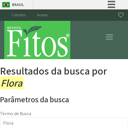
BRASIL
Simplifique!
Cadastro
Acesso
Comunica BR
Participe
Acesso à informação
Legislação
Canais
Resultados da busca por
Flora
Parâmetros da busca
Termo de Busca