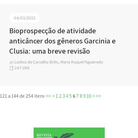
04/03/2022
Bioprospecção de atividade
anticâncer dos gêneros Garcinia e
Clusia: uma breve revisão
Lavínia de Carvalho Brito, Maria Raquel Figueiredo
247-266
121 a 144 de 254 itens
<<
<
1
2
3
4
5
6
7
8
9
10
>
>>