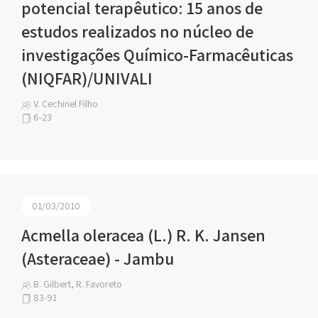
potencial terapêutico: 15 anos de
estudos realizados no núcleo de
investigações Químico-Farmacêuticas
(NIQFAR)/UNIVALI
V. Cechinel Filho
6-23
01/03/2010
Acmella oleracea (L.) R. K. Jansen
(Asteraceae) - Jambu
B. Gilbert, R. Favoreto
83-91