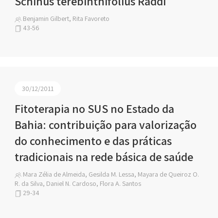
Schinus terebinthifolius Raddi
Benjamin Gilbert, Rita Favoreto
43-56
30/12/2011
Fitoterapia no SUS no Estado da
Bahia: contribuição para valorização
do conhecimento e das práticas
tradicionais na rede básica de saúde
Mara Zélia de Almeida, Gesilda M. Lessa, Mayara de Queiroz O.
R. da Silva, Daniel N. Cardoso, Flora A. Santos
29-34