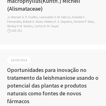
macrophyllus(Kunth.) Micheli
(Alismataceae)
Marsen G. P. Coelho, Leosvaldo S. M. Velozo, Daniele C.
Fernandes, Rafael A. Alves, Helena A. A. Siqueira, Girlaine P. Silva,
Shirley V. M. Santos, Carlos R. M. Gayer
245-251
24/09/2014
Oportunidades para inovação no
tratamento da leishmaniose usando o
potencial das plantas e produtos
naturais como fontes de novos
fármacos