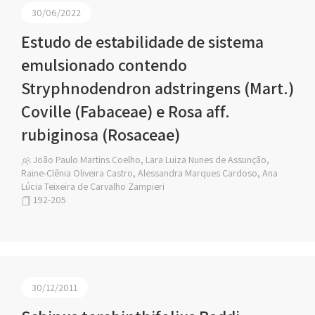
30/06/2022
Estudo de estabilidade de sistema
emulsionado contendo
Stryphnodendron adstringens (Mart.)
Coville (Fabaceae) e Rosa aff.
rubiginosa (Rosaceae)
João Paulo Martins Coelho, Lara Luiza Nunes de Assunção,
Raine-Clênia Oliveira Castro, Alessandra Marques Cardoso, Ana
Lúcia Teixeira de Carvalho Zampieri
192-205
30/12/2011