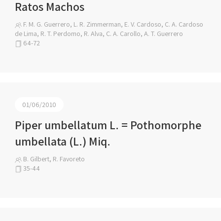
Ratos Machos
F. M. G. Guerrero, L. R. Zimmerman, E. V. Cardoso, C. A. Cardoso
de Lima, R. T. Perdomo, R. Alva, C. A. Carollo, A. T. Guerrero
64-72
01/06/2010
Piper umbellatum L. = Pothomorphe
umbellata (L.) Miq.
B. Gilbert, R. Favoreto
35-44