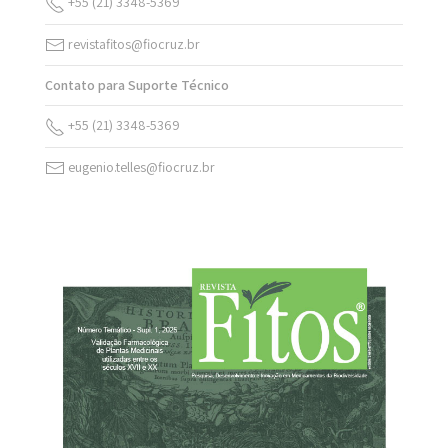
+55 (21) 3348-5369
revistafitos@fiocruz.br
Contato para Suporte Técnico
+55 (21) 3348-5369
eugenio.telles@fiocruz.br