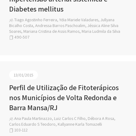
Diabetes mellitus
Tiago Agostinho Ferreira, Ydia Mariele Valadares, Jullyana
Bicalho Costa, Andressa Barros Paschoalim, Jéssica Aline Silva
Soares, Mariana Cristina de Assis Ramos, Maria Ludmila da Silva
490-507
13/01/2015
Perfil de Utilização de Fitoterápicos
nos Municípios de Volta Redonda e
Barra Mansa/RJ
Ana Paula Martinazzo, Luiz Carlos C Filho, Débora A Rosa,
Carlos Eduardo S Teodoro, Kallyanne Karla Tomazelli
103-112