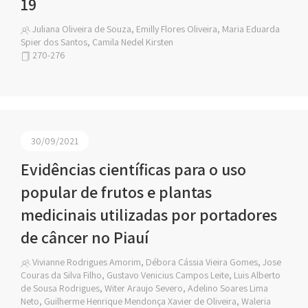
19
Juliana Oliveira de Souza, Emilly Flores Oliveira, Maria Eduarda
Spier dos Santos, Camila Nedel Kirsten
270-276
30/09/2021
Evidências científicas para o uso
popular de frutos e plantas
medicinais utilizadas por portadores
de câncer no Piauí
Vivianne Rodrigues Amorim, Débora Cássia Vieira Gomes, Jose
Couras da Silva Filho, Gustavo Venicius Campos Leite, Luis Alberto
de Sousa Rodrigues, Witer Araujo Severo, Adelino Soares Lima
Neto, Guilherme Henrique Mendonça Xavier de Oliveira, Waleria