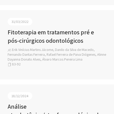
31/03/2022
Fitoterapia em tratamentos pré e
pós-cirúrgicos odontológicos
Erik Vinícius Martins Jácome, Danilo da Silva de Macedo,
Fernando Dantas Ferreira, Rafael Ferreira de Paiva Diógenes, Alinne
Dayanna Donato Alves, Álvaro Marcos Pereira Lima
83-92
18/12/2024
Análise