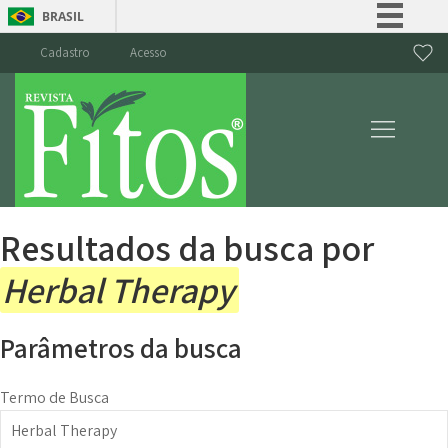
BRASIL
Simplifique!
Cadastro
Acesso
Comunica BR
Participe
Acesso à informação
Legislação
Canais
Resultados da busca por
Herbal Therapy
Parâmetros da busca
Termo de Busca