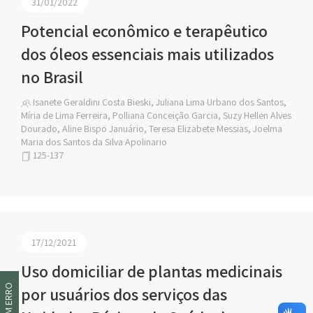
31/01/2022
Potencial econômico e terapêutico
dos óleos essenciais mais utilizados
no Brasil
Isanete Geraldini Costa Bieski, Juliana Lima Urbano dos Santos,
Míria de Lima Ferreira, Polliana Conceição Garcia, Suzy Hellen Alves
Dourado, Aline Bispo Januário, Teresa Elizabete Messias, Joelma
Maria dos Santos da Silva Apolinario
125-137
17/12/2021
Uso domiciliar de plantas medicinais
por usuários dos serviços das