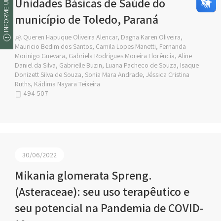
INFORME UM ERRO
Unidades Básicas de Saúde do
município de Toledo, Paraná
Queren Hapuque Oliveira Alencar, Dagna Karen Oliveira,
Mauricio Bedim dos Santos, Camila Lopes Manetti, Fernanda
Morinigo Guevara, Gabriela Rodrigues Moreira Florência, Aline
Daniel da Silva, Gabrielle Buzin, Luana Pacheco de Souza, Isaque
Donizett Silva de Souza, Sonia Mara Andrade, Jéssica Cristina
Ruths, Kádima Nayara Teixeira
494-507
30/06/2022
Mikania glomerata Spreng.
(Asteraceae): seu uso terapêutico e
seu potencial na Pandemia de COVID-