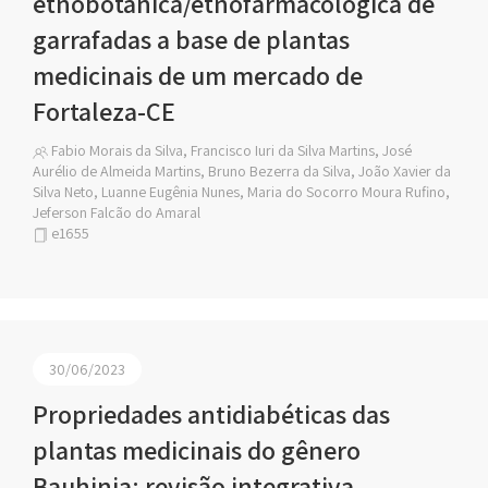
etnobotânica/etnofarmacológica de
garrafadas a base de plantas
medicinais de um mercado de
Fortaleza-CE
Fabio Morais da Silva, Francisco Iuri da Silva Martins, José
Aurélio de Almeida Martins, Bruno Bezerra da Silva, João Xavier da
Silva Neto, Luanne Eugênia Nunes, Maria do Socorro Moura Rufino,
Jeferson Falcão do Amaral
e1655
30/06/2023
Propriedades antidiabéticas das
plantas medicinais do gênero
Bauhinia: revisão integrativa