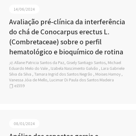
14/06/2024
Avaliação pré-clínica da interferência
do chá de Conocarpus erectus L.
(Combretaceae) sobre o perfil
hematológico e bioquímico de rotina
Allane Patricia Santos da Paz, Gisely Santiago Santos, Michael
Eduardo Melo do Vale , Izabela Nascimento Galvão , Lara Gabriele
Silva da Silva , Tamara Ingrid dos Santos Negrão , Moises Hamoy ,
Vanessa Jóia de Mello, Lucimar Di Paula dos Santos Madeira
e1559
08/01/2024