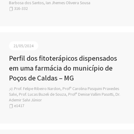
Barbosa dos Santos, Ian Jhemes Oliveira Sousa
316-332
21/05/2024
Perfil dos fitoterápicos dispensados
em uma farmácia do município de
Poços de Caldas – MG
Prof. Felipe Ribeiro Nardon, Profª Carolina Pasquini Praxedes
Salvi, Prof. Lucas Buzeli de Souza, Profª Denise Vallim Pasotti, Dr.
Ademir Salvi Júnior
e1417