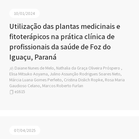
10/01/2024
Utilização das plantas medicinais e
fitoterápicos na prática clínica de
profissionais da saúde de Foz do
Iguaçu, Paraná
Daiane Nunes de Melo, Nathalia da Graça Oliveira Próspero ,
Elisa Mitsuko Aoyama, Julino Assunção Rodrigues Soares Neto,
Márcia Luana Gomes Perfeito, Cristina Dislich Ropke, Rosa Maria
Gaudioso Celano, Marcos Roberto Furlan
e1615
07/04/2025