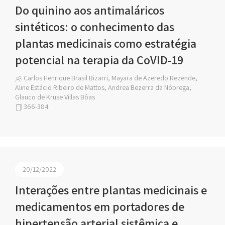
Do quinino aos antimaláricos
sintéticos: o conhecimento das
plantas medicinais como estratégia
potencial na terapia da CoVID-19
Carlos Henrique Brasil Bizarri, Mayara de Azeredo Rezende,
Aline Estácio Ribeiro de Mattos, Andrea Bezerra da Nóbrega,
Glauco de Kruse Villas Bôas
366-384
20/12/2022
Interações entre plantas medicinais e
medicamentos em portadores de
hipertensão arterial sistêmica e