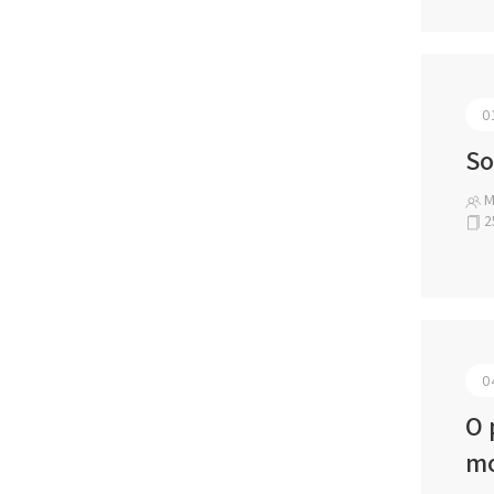
0
So
M.
2
0
O 
mo