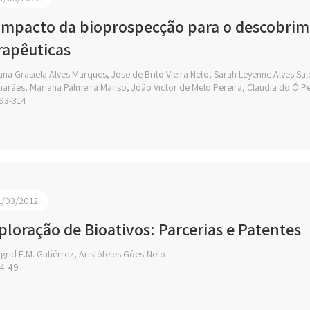
impacto da bioprospecção para o descobrim
rapêuticas
na Grasiela Alves Marques, Jose de Brito Vieira Neto, Sarah Leyenne Alves Sal
arães, Mariana Palmeira Manso, João Victor de Melo Pereira, Claudia do Ó P
93-314
1/03/2012
ploração de Bioativos: Parcerias e Patentes
grid E.M. Gutiérrez, Aristóteles Góes-Neto
4-49