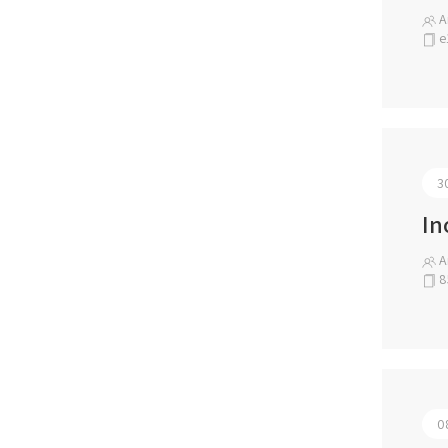
An
e
3
In
An
8
0