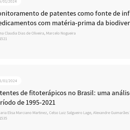
5/01/2024
nitoramento de patentes como fonte de inf
dicamentos com matéria-prima da biodiver
a Claudia Dias de Oliveira, Marcelo Nogueira
1521
8/01/2024
tentes de fitoterápicos no Brasil: uma anál
ríodo de 1995-2021
ria Elisa Marciano Martinez, Celso Luiz Salgueiro Lage, Alexandre Guimarães
1535