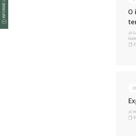
INFORME UM ERRO
O 
te
La
Guim
2
3
Ex
In
4