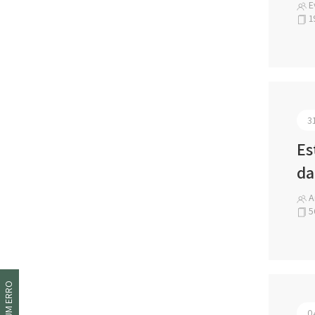
E
1
3
Es
da
An
5
0