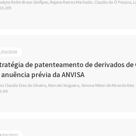
velyne Rolim Braun SimÃµes, Rejane Ramos Machado, Claudia do Ó Pessoa, La
93-205
1/03/2020
tratégia de patenteamento de derivados de
 anuência prévia da ANVISA
a Claudia Dias de Oliveira, Marcelo Nogueira, Simone Milezi de Miranda Reis
6-66
4/03/2022