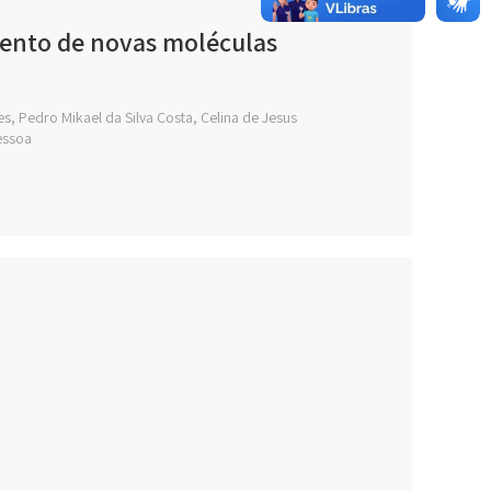
ento de novas moléculas
es, Pedro Mikael da Silva Costa, Celina de Jesus
essoa