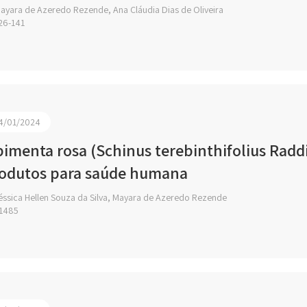
ayara de Azeredo Rezende, Ana Cláudia Dias de Oliveira
26-141
4/01/2024
pimenta rosa (Schinus terebinthifolius Radd
odutos para saúde humana
éssica Hellen Souza da Silva, Mayara de Azeredo Rezende
1485