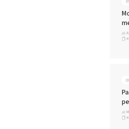
0
Mo
me
An
e
0
Pa
pe
Ma
e