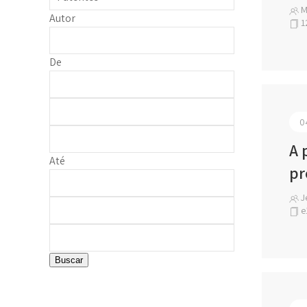
M
Autor
1
De
0
A 
Até
pr
J
e
Buscar