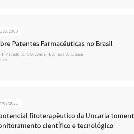
1/09/2006
bre Patentes Farmacêuticas no Brasil
 F. Macedo, C. R. O. Londe, H. U. Tada, A. C. Siani
5-29
4/03/2022
potencial fitoterapêutico da Uncaria toment
nitoramento científico e tecnológico