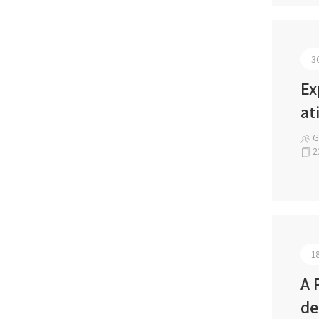
3
Ex
at
Ga
2
1
A 
de