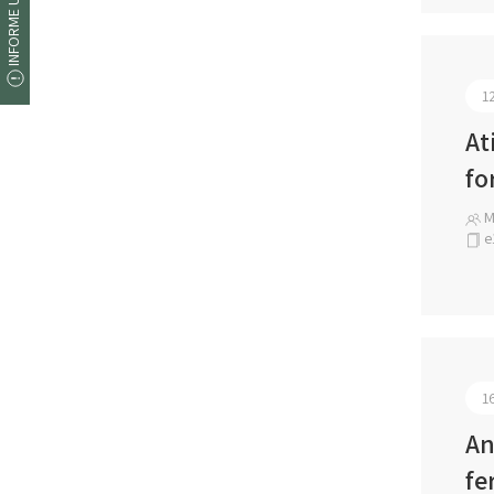
INFORME UM ERRO
1
At
fo
M
e
1
An
fe