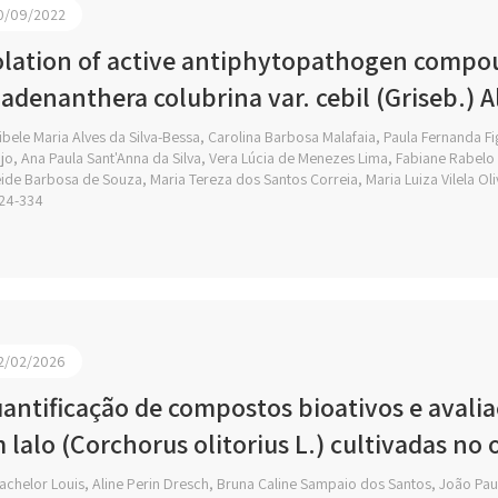
0/09/2022
olation of active antiphytopathogen compou
adenanthera colubrina var. cebil (Griseb.) A
bele Maria Alves da Silva-Bessa, Carolina Barbosa Malafaia, Paula Fernanda 
jo, Ana Paula Sant'Anna da Silva, Vera Lúcia de Menezes Lima, Fabiane Rabelo
eide Barbosa de Souza, Maria Tereza dos Santos Correia, Maria Luiza Vilela Oli
24-334
2/02/2026
antificação de compostos bioativos e avali
 lalo (Corchorus olitorius L.) cultivadas no
chelor Louis, Aline Perin Dresch, Bruna Caline Sampaio dos Santos, João Pa