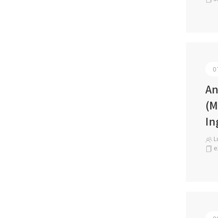
0
An
(M
In
Lu
e