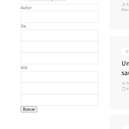
An
Autor
Mace
De
0
Um
Até
sa
Fe
e
Buscar