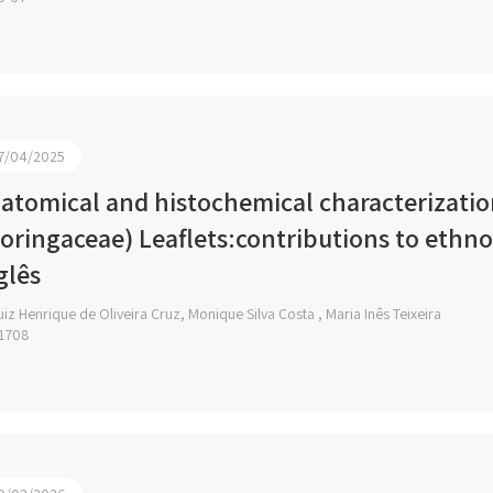
7/04/2025
atomical and histochemical characterization
oringaceae) Leaflets:contributions to eth
glês
iz Henrique de Oliveira Cruz, Monique Silva Costa , Maria Inês Teixeira
1708