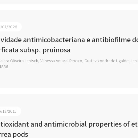
2/01/2026
ividade antimicobacteriana e antibiofilme d
rficata subsp. pruinosa
aiara Oliveira Jantsch, Vanessa Amaral Ribeiro, Gustavo Andrade Ugalde, Jan
1836
6/12/2015
tioxidant and antimicrobial properties of eth
rrea pods