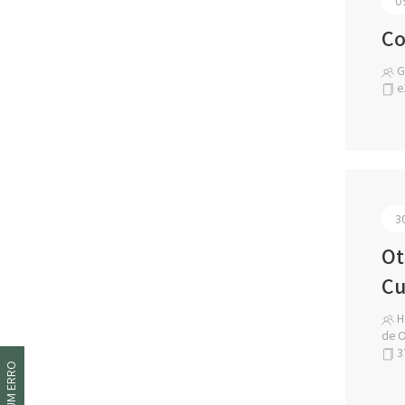
0
Co
Ga
e
3
Ot
Cu
Ha
de O
3