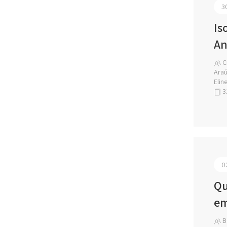
3
Is
An
Ci
Araú
Elin
3
0
Qu
em
Ba