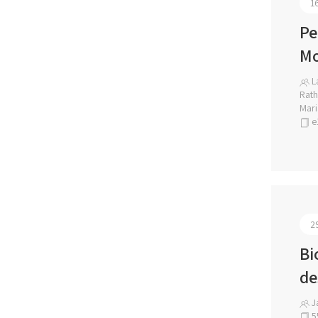
1
Pe
Mo
L
Rath
Mari
e
2
Bi
de
Ja
5