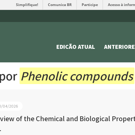
Simplifique!
Comunica BR
Participe
Acesso à infor
EDIÇÃO ATUAL
ANTERIORE
 por
Phenolic compounds
0/04/2026
view of the Chemical and Biological Proper
.