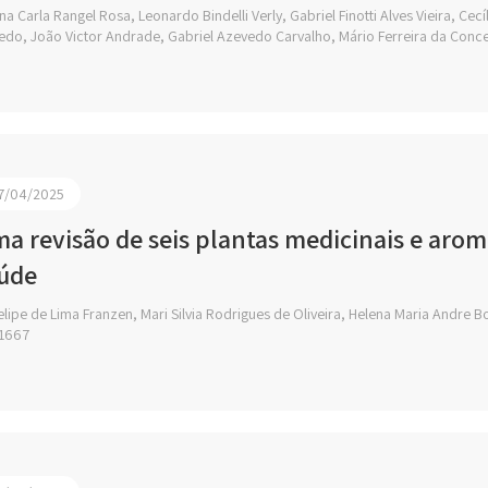
a Carla Rangel Rosa, Leonardo Bindelli Verly, Gabriel Finotti Alves Vieira, Ce
do, João Victor Andrade, Gabriel Azevedo Carvalho, Mário Ferreira da Conc
7/04/2025
a revisão de seis plantas medicinais e aromá
úde
lipe de Lima Franzen, Mari Silvia Rodrigues de Oliveira, Helena Maria Andre Bo
1667