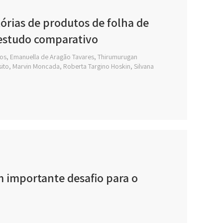
tórias de produtos de folha de
 estudo comparativo
ros, Emanuella de Aragão Tavares, Thirumurugan
ito, Marvin Moncada, Roberta Targino Hoskin, Silvana
m importante desafio para o