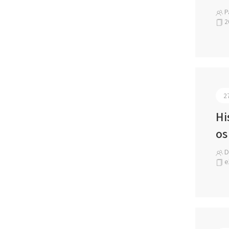
Pa
2
2
Hi
os
Dr
e