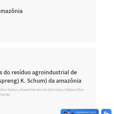
 Amazônia
 do resíduo agroindustrial de
 spreng) K. Schum) da amazônia
va Santos, Alciene Ferreira da Silva Viana, Kelliane Silva
 Barata