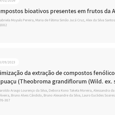
9/02/2026
mpostos bioativos presentes em frutos da
briela Moysés Pereira, Maria de Fátima Simão Jucá Cruz, Alex da Silva Santos
1882
0/09/2023
imização da extração de compostos fenólicos
puaçu (Theobroma grandiflorum (Wild. ex.
roldo Araujo Lourenço da Silva, Debora Kono Taketa Moreira, Alessandra da Sil
liveira, Bruno Alves Cândido, Bruno Alexandre da Silva, Lauro Euclides Soares
76-387