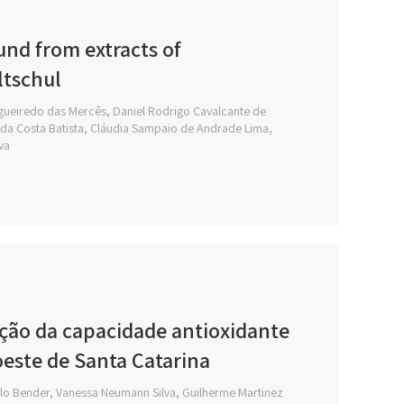
nd from extracts of
ltschul
Figueiredo das Mercês, Daniel Rodrigo Cavalcante de
 da Costa Batista, Cláudia Sampaio de Andrade Lima,
va
ação da capacidade antioxidante
 oeste de Santa Catarina
ulo Bender, Vanessa Neumann Silva, Guilherme Martinez