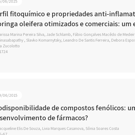
6/06/2025
rfil fitoquímico e propriedades anti-inflama
ringa oleifera otimizados e comerciais: um
arissa Marina Pereira Silva, Jade Schlamb, Fábio Gonçalves Macêdo de Medei
inasabapathy , Slavko Komarnytsky, Leandro De Santis Ferreira, Debora Espos
a Zucolotto
1724
9/06/2015
odisponibilidade de compostos fenólicos: u
senvolvimento de fármacos?
cqueline Elis De Souza, Livia Marques Casanova, Sônia Soares Costa
5-67