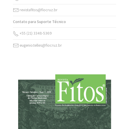
revistafitos@fiocruz.br
Contato para Suporte Técnico
+55 (21) 3348-5369
eugenio.telles@fiocruz.br