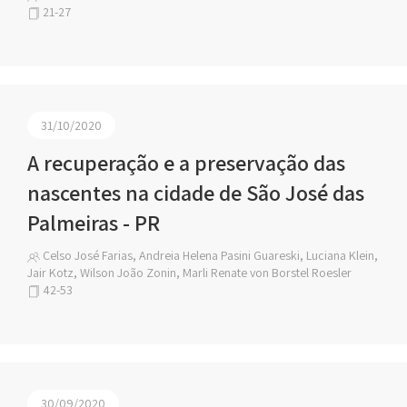
21-27
31/10/2020
A recuperação e a preservação das
nascentes na cidade de São José das
Palmeiras - PR
Celso José Farias, Andreia Helena Pasini Guareski, Luciana Klein,
Jair Kotz, Wilson João Zonin, Marli Renate von Borstel Roesler
42-53
30/09/2020