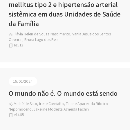
mellitus tipo 2 e hipertensão arterial
sistêmica em duas Unidades de Saúde
da Família
Flávia Helen de Souza Nascimento, Vania Jesus dos Santos
Oliveira , Bruna Lago dos Reis
e1512
16/01/2024
O mundo não é. O mundo está sendo
Michè¨le Sato, Irene Carniatto, Taiane Aparecida Ribeiro
Nepomoceno, Jakeline Modesta Almeida Fachin
e1465