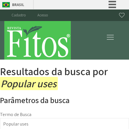
BRASIL
Simplifique!
Cadastro
Acesso
Comunica BR
Participe
Acesso à informação
Legislação
Canais
Resultados da busca por
Popular uses
Parâmetros da busca
Termo de Busca