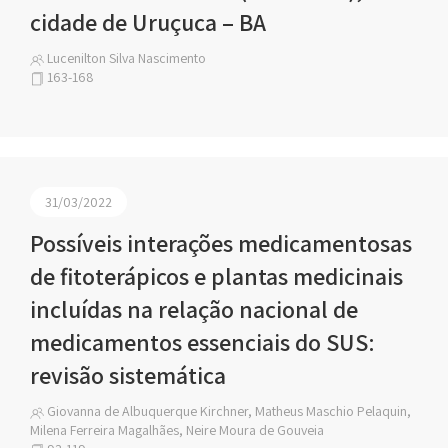
cidade de Uruçuca – BA
Lucenilton Silva Nascimento
163-168
31/03/2022
Possíveis interações medicamentosas
de fitoterápicos e plantas medicinais
incluídas na relação nacional de
medicamentos essenciais do SUS:
revisão sistemática
Giovanna de Albuquerque Kirchner, Matheus Maschio Pelaquin,
Milena Ferreira Magalhães, Neire Moura de Gouveia