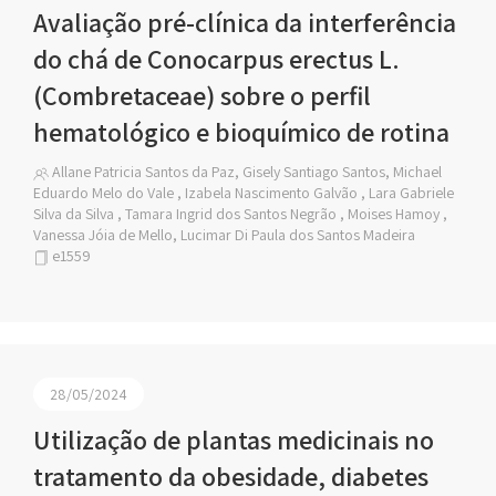
Avaliação pré-clínica da interferência
do chá de Conocarpus erectus L.
(Combretaceae) sobre o perfil
hematológico e bioquímico de rotina
Allane Patricia Santos da Paz, Gisely Santiago Santos, Michael
Eduardo Melo do Vale , Izabela Nascimento Galvão , Lara Gabriele
Silva da Silva , Tamara Ingrid dos Santos Negrão , Moises Hamoy ,
Vanessa Jóia de Mello, Lucimar Di Paula dos Santos Madeira
e1559
28/05/2024
Utilização de plantas medicinais no
tratamento da obesidade, diabetes