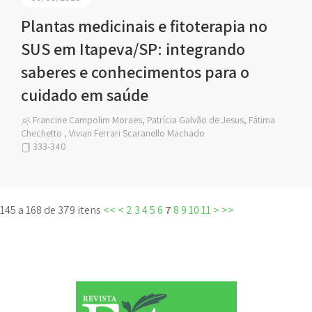
Plantas medicinais e fitoterapia no
SUS em Itapeva/SP: integrando
saberes e conhecimentos para o
cuidado em saúde
Francine Campolim Moraes, Patrícia Galvão de Jesus, Fátima
Chechetto , Vivian Ferrari Scaranello Machado
333-340
145 a 168 de 379 itens
<<
<
2
3
4
5
6
7
8
9
10
11
>
>>