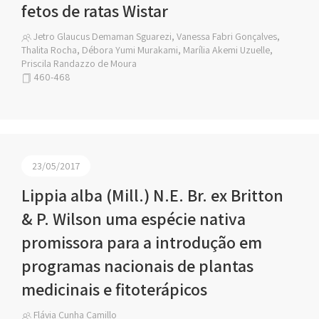
fetos de ratas Wistar
Jetro Glaucus Demaman Sguarezi, Vanessa Fabri Gonçalves,
Thalita Rocha, Débora Yumi Murakami, Marília Akemi Uzuelle,
Priscila Randazzo de Moura
460-468
23/05/2017
Lippia alba (Mill.) N.E. Br. ex Britton
& P. Wilson uma espécie nativa
promissora para a introdução em
programas nacionais de plantas
medicinais e fitoterápicos
Flávia Cunha Camillo