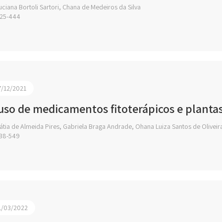
ciana Bortoli Sartori, Chana de Medeiros da Silva
25-444
7/12/2021
uso de medicamentos fitoterápicos e planta
tia de Almeida Pires, Gabriela Braga Andrade, Ohana Luiza Santos de Oliveir
38-549
1/03/2022