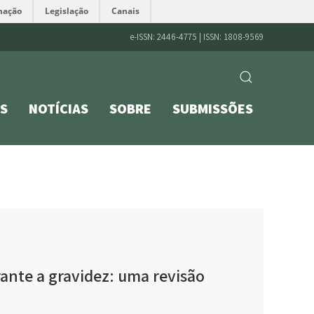
mação
Legislação
Canais
e-ISSN: 2446-4775 | ISSN: 1808-9569
S
NOTÍCIAS
SOBRE
SUBMISSÕES
rante a gravidez: uma revisão