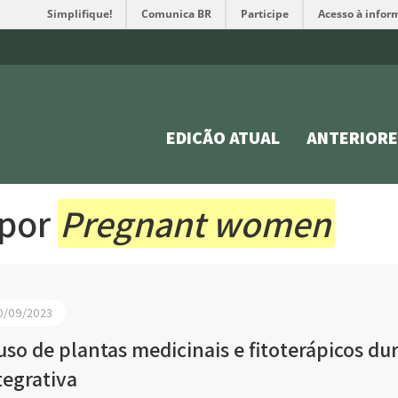
Simplifique!
Comunica BR
Participe
Acesso à infor
EDIÇÃO ATUAL
ANTERIORE
 por
Pregnant women
0/09/2023
uso de plantas medicinais e fitoterápicos du
tegrativa