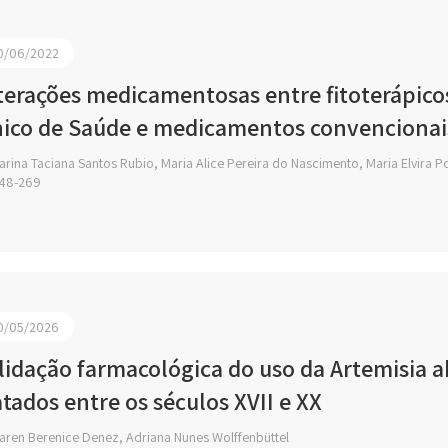
0/06/2022
terações medicamentosas entre fitoterápico
ico de Saúde e medicamentos convencionai
rina Taciana Santos Rubio, Maria Alice Pereira do Nascimento, Maria Elvira Po
48-269
0/05/2026
lidação farmacológica do uso da Artemisia a
atados entre os séculos XVII e XX
aren Berenice Denez, Adriana Nunes Wolffenbüttel