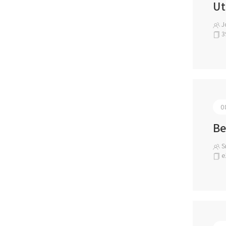
Ut
Jo
3
0
Be
Sr
e