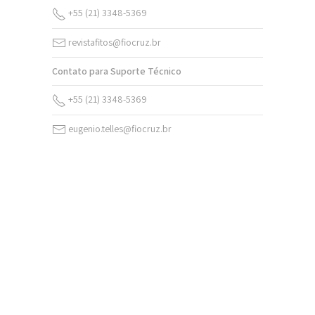
+55 (21) 3348-5369
revistafitos@fiocruz.br
Contato para Suporte Técnico
+55 (21) 3348-5369
eugenio.telles@fiocruz.br
v. 20 (2026)