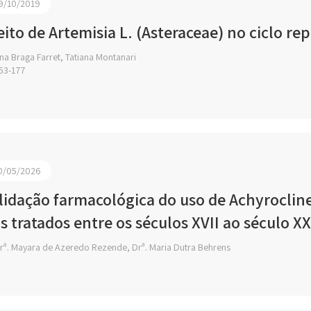
9/10/2019
eito de Artemisia L. (Asteraceae) no ciclo r
a Braga Farret, Tatiana Montanari
63-177
0/05/2026
lidação farmacológica do uso de Achyrocline
s tratados entre os séculos XVII ao século XX
rª. Mayara de Azeredo Rezende, Drª. Maria Dutra Behrens