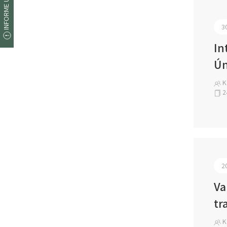
INFORME UM ERRO
3
In
Ún
Ka
2
2
Va
tr
K