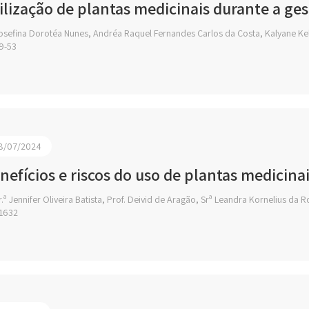
ilização de plantas medicinais durante a ge
sefina Dorotéa Nunes, Andréa Raquel Fernandes Carlos da Costa, Kalyane Kell
9-53
8/07/2024
nefícios e riscos do uso de plantas medicina
.ª Jennifer Oliveira Batista, Prof. Deivid de Aragão, Srª Leandra Kornelius da 
1632