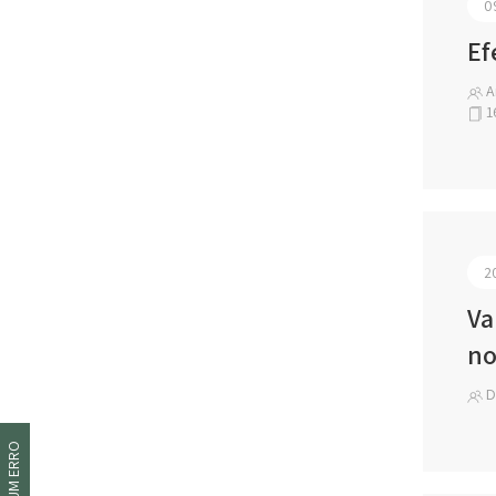
0
Ef
An
1
2
Va
no
D