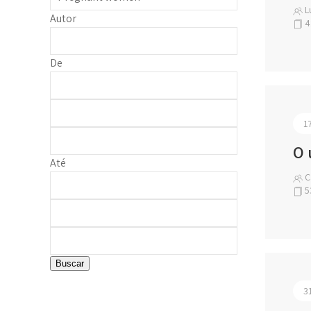
Lu
Autor
4
De
1
O 
Até
Cá
5
Buscar
3