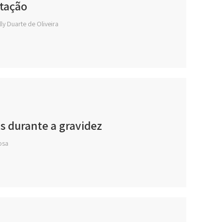
stação
y Duarte de Oliveira
is durante a gravidez
Rosa