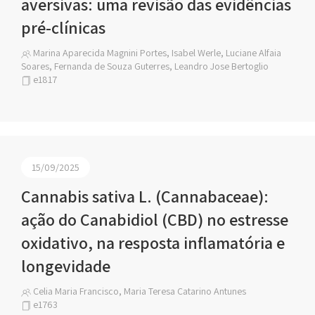
aversivas: uma revisão das evidências
pré-clínicas
Marina Aparecida Magnini Portes, Isabel Werle, Luciane Alfaia
Soares, Fernanda de Souza Guterres, Leandro Jose Bertoglio
e1817
15/09/2025
Cannabis sativa L. (Cannabaceae):
ação do Canabidiol (CBD) no estresse
oxidativo, na resposta inflamatória e
longevidade
Celia Maria Francisco, Maria Teresa Catarino Antunes
e1763