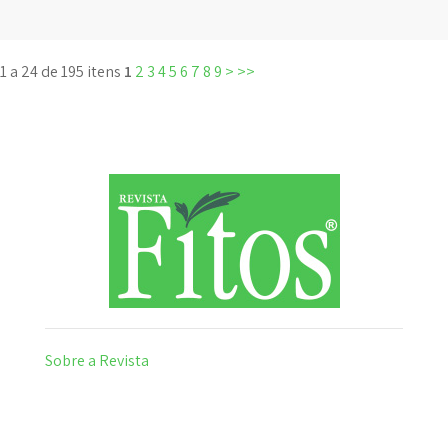
1 a 24 de 195 itens
1
2
3
4
5
6
7
8
9
>
>>
Sobre a Revista