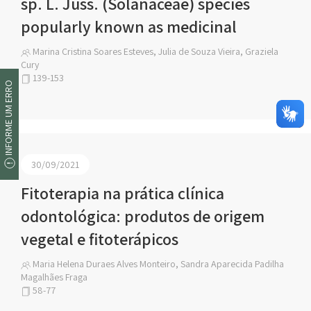
sp. L. Juss. (Solanaceae) species
popularly known as medicinal
Marina Cristina Soares Esteves, Julia de Souza Vieira, Graziela
Cury
139-153
INFORME UM ERRO
30/09/2021
Fitoterapia na prática clínica
odontológica: produtos de origem
vegetal e fitoterápicos
Maria Helena Duraes Alves Monteiro, Sandra Aparecida Padilha
Magalhães Fraga
58-77