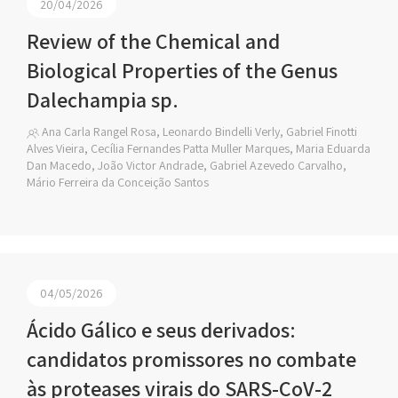
20/04/2026
Review of the Chemical and
Biological Properties of the Genus
Dalechampia sp.
Ana Carla Rangel Rosa, Leonardo Bindelli Verly, Gabriel Finotti
Alves Vieira, Cecília Fernandes Patta Muller Marques, Maria Eduarda
Dan Macedo, João Victor Andrade, Gabriel Azevedo Carvalho,
Mário Ferreira da Conceição Santos
04/05/2026
Ácido Gálico e seus derivados:
candidatos promissores no combate
às proteases virais do SARS-CoV-2