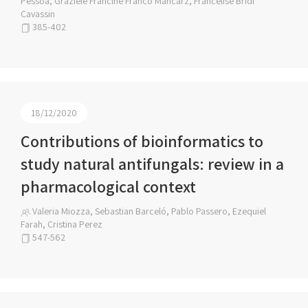
Pessoa, Graziele Francine Franco Mancarz, Francelise Bridi
Cavassin
385-402
18/12/2020
Contributions of bioinformatics to
study natural antifungals: review in a
pharmacological context
Valeria Miozza, Sebastian Barceló, Pablo Passero, Ezequiel
Farah, Cristina Perez
547-562