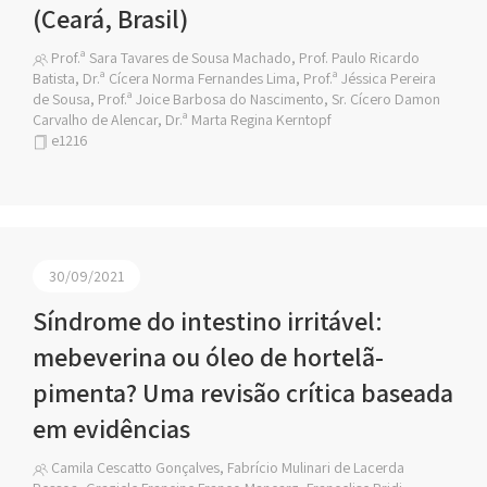
(Ceará, Brasil)
Prof.ª Sara Tavares de Sousa Machado, Prof. Paulo Ricardo
Batista, Dr.ª Cícera Norma Fernandes Lima, Prof.ª Jéssica Pereira
de Sousa, Prof.ª Joice Barbosa do Nascimento, Sr. Cícero Damon
Carvalho de Alencar, Dr.ª Marta Regina Kerntopf
e1216
30/09/2021
Síndrome do intestino irritável:
mebeverina ou óleo de hortelã-
pimenta? Uma revisão crítica baseada
em evidências
Camila Cescatto Gonçalves, Fabrício Mulinari de Lacerda