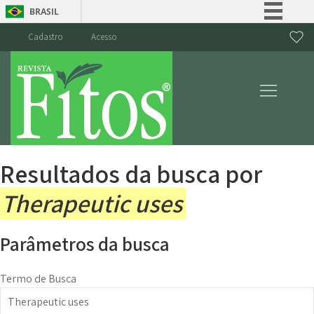
BRASIL
Simplifique!
Cadastro
Acesso
Comunica BR
Participe
Acesso à informação
Legislação
Canais
Resultados da busca por
Therapeutic uses
Parâmetros da busca
Termo de Busca