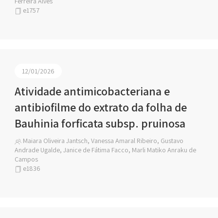
Ferreira Alves
e1757
12/01/2026
Atividade antimicobacteriana e
antibiofilme do extrato da folha de
Bauhinia forficata subsp. pruinosa
Maiara Oliveira Jantsch, Vanessa Amaral Ribeiro, Gustavo
Andrade Ugalde, Janice de Fátima Facco, Marli Matiko Anraku de
Campos
e1836