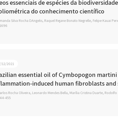
eos essenciais de espécies da biodiversidad
bliométrica do conhecimento científico
anda Silva Rocha DAngelis, Raquel Rejane Bonato Negrelle, Felipe Kauai Per
1696
7/12/2021
azilian essential oil of Cymbopogon martini 
flammation-induced human fibroblasts and 
rlos Rocha Oliveira, Leonardo Mendes Bella, Marília Cristina Duarte, Rodolfo 
44-455