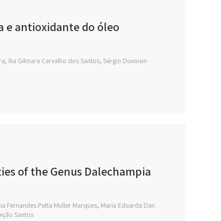
 e antioxidante do óleo
a, Ilia Gilmara Carvalho dos Santos, Sérgio Duvoisin
ties of the Genus Dalechampia
cília Fernandes Patta Muller Marques, Maria Eduarda Dan
eição Santos