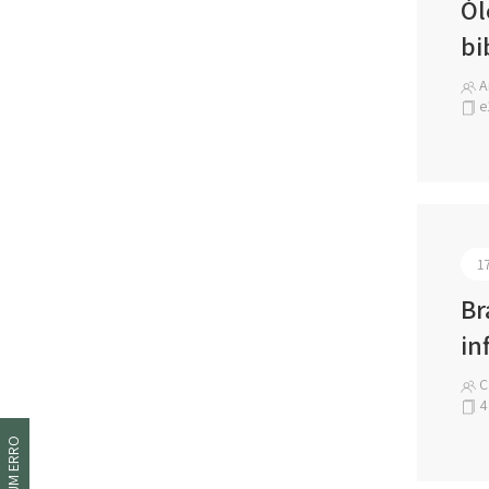
Ól
bi
Am
e
1
Br
in
Ca
4