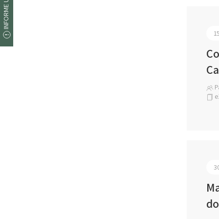
INFORME UM ERRO
1
Co
Ca
Pa
e
3
Ma
do