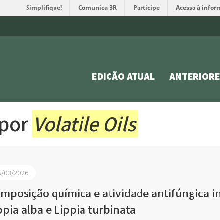
Simplifique!
Comunica BR
Participe
Acesso à infor
EDIÇÃO ATUAL
ANTERIORE
 por
Volatile Oils
8/03/2026
mposição química e atividade antifúngica in 
ppia alba e Lippia turbinata