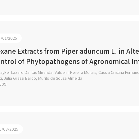
5/01/2025
xane Extracts from Piper aduncum L. in Alter
ntrol of Phytopathogens of Agronomical In
yker Lazaro Dantas Miranda, Valdenir Pereira Morais, Cassia Cristina Fernand
ti, Julia Grassi Barco, Murilo de Sousa Almeida
609
6/03/2025