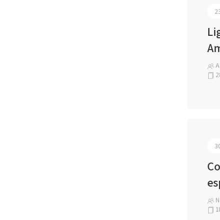
2
Li
Am
Ad
2
3
Co
es
N
1