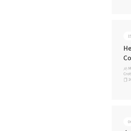
1
He
Co
Ma
Crot
1
0