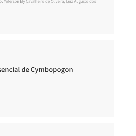
, Yeferson Ely Cavalheiro de Oliveira, Luiz Augusto dos
essencial de Cymbopogon