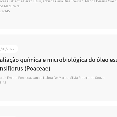
cas Guilherme Perez Elguy, Adriana Carla Dias Trevisan, Marina Pereira Coelho
os Madureira
33-345
1/01/2022
aliação química e microbiológica do óleo 
nsiflorus (Poaceae)
rah Emidio Fonseca, Janice Lisboa De Marco, Silvia Ribeiro de Souza
5-43