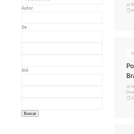
N
Autor
e
De
3
Po
Até
Br
Is
Dour
1
Buscar