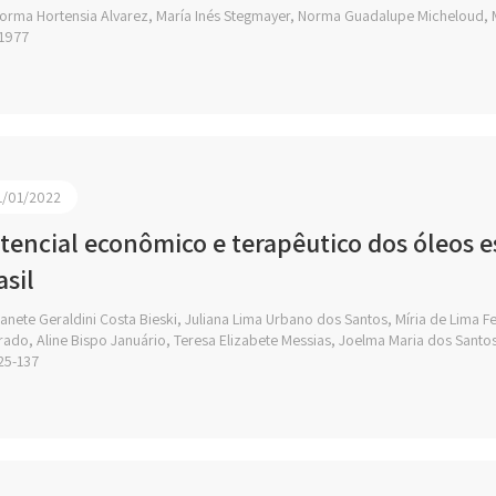
orma Hortensia Alvarez, María Inés Stegmayer, Norma Guadalupe Micheloud, Ma
1977
1/01/2022
tencial econômico e terapêutico dos óleos es
asil
anete Geraldini Costa Bieski, Juliana Lima Urbano dos Santos, Míria de Lima Fe
ado, Aline Bispo Januário, Teresa Elizabete Messias, Joelma Maria dos Santos
25-137