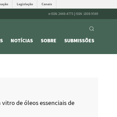
mação
Legislação
Canais
e-ISSN: 2446-4775 | ISSN: 1808-9569
S
NOTÍCIAS
SOBRE
SUBMISSÕES
vitro de óleos essenciais de