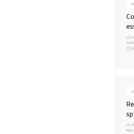
0
Co
es
Lu
Juni
1
2
Re
sp
An
Mace