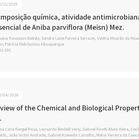
6/11/2019
mposição química, atividade antimicrobiana
sencial de Aniba parviflora (Meisn) Mez.
ana Travassos Batista, Sandra Laise Ferreira Sarrazin, Valéria Mourão de Mour
or, Patrícia Melchionna Albuquerque
81-191
0/04/2026
view of the Chemical and Biological Proper
.
a Carla Rangel Rosa, Leonardo Bindelli Verly, Gabriel Finotti Alves Vieira, Ce
do, João Victor Andrade, Gabriel Azevedo Carvalho, Mário Ferreira da Conc