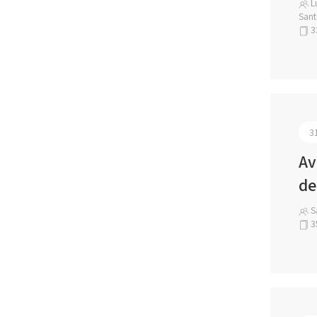
Lu
Sant
3
3
Av
de
Sa
3