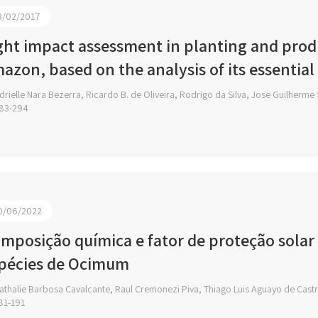
3/02/2017
ght impact assessment in planting and prod
azon, based on the analysis of its essential
rielle Nara Bezerra, Ricardo B. de Oliveira, Rodrigo da Silva, Jose Guilherm
83-294
0/06/2022
mposição química e fator de proteção solar 
pécies de Ocimum
athalie Barbosa Cavalcante, Raul Cremonezi Piva, Thiago Luis Aguayo de Cast
81-191