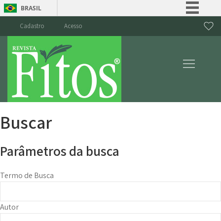
BRASIL
Simplifique!
Cadastro
Acesso
Comunica BR
Participe
Acesso à informação
Legislação
Canais
Buscar
Parâmetros da busca
Termo de Busca
Autor