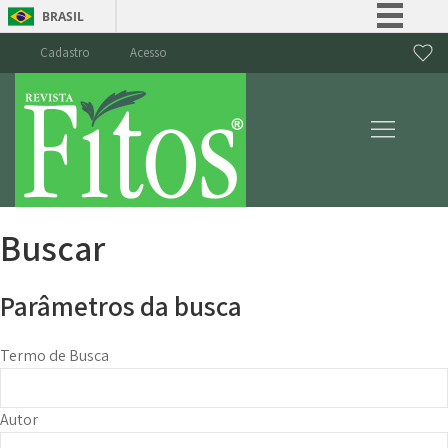
BRASIL
Simplifique!
Cadastro
Acesso
Comunica BR
Participe
Acesso à informação
Legislação
Canais
Buscar
Parâmetros da busca
Termo de Busca
Autor