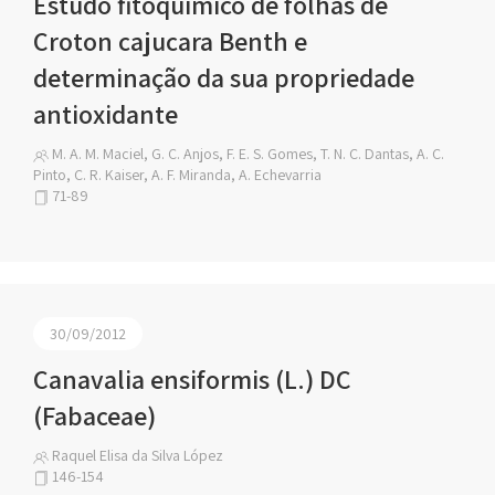
Estudo fitoquímico de folhas de
Croton cajucara Benth e
determinação da sua propriedade
antioxidante
M. A. M. Maciel, G. C. Anjos, F. E. S. Gomes, T. N. C. Dantas, A. C.
Pinto, C. R. Kaiser, A. F. Miranda, A. Echevarria
71-89
30/09/2012
Canavalia ensiformis (L.) DC
(Fabaceae)
Raquel Elisa da Silva López
146-154